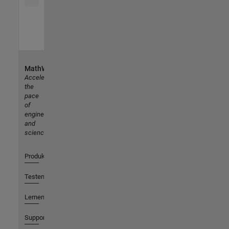
MathWorks
Accelerating
the
pace
of
engineering
and
science
Produkte
Testen oder Kaufen
Lernen
Support