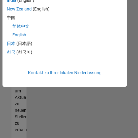
offenen
India
(English)
Stellen
New Zealand
(English)
finden
中国
können,
die
简体中文
Ihren
English
Qualifikationen
日本
(日本語)
entsprechen,
werden
한국
(한국어)
Sie
Mitglied
unseres
Kontakt zu Ihrer lokalen Niederlassung
Talent-
Netzwerks
,
um
Aktualisierungen
zu
neuen
Stellenangeboten
zu
erhalten.