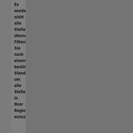
Es
wurden
nicht
alle
Stellen
übersetzt.
Filtern
Sie
nach
einem
bestimmten
Standort,
um
alle
Stellenangebote
in
Ihrer
Region
anzuzeigen.