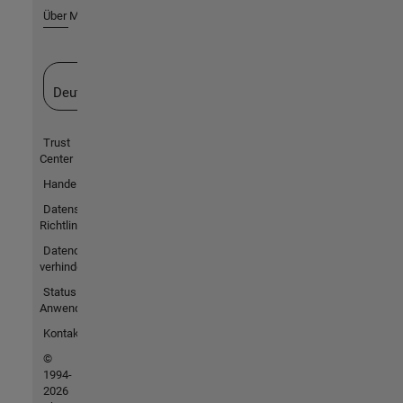
Über MathWorks
Website auswählen
Deutschland
Trust
Center
Handelsmarken
Datenschutz-
Richtlinien
Datendiebstahl
verhindern
Status von
Anwendungen
Kontakt
©
1994-
2026