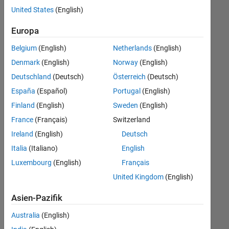
offenen
United States
(English)
Stellen,
die
Europa
Ihren
Suchkriterien
Belgium
(English)
Netherlands
(English)
entsprechen.
Denmark
(English)
Norway
(English)
Sie
Deutschland
(Deutsch)
Österreich
(Deutsch)
können
die
España
(Español)
Portugal
(English)
Suchkriterien
Finland
(English)
Sweden
(English)
weiter
France
(Français)
Switzerland
fassen
oder
Ireland
(English)
Deutsch
alle
Italia
(Italiano)
English
Stellenangebote
Luxembourg
(English)
Français
anzeigen
.
Wenn
United Kingdom
(English)
Sie
Asien-Pazifik
noch
immer
Australia
(English)
keine