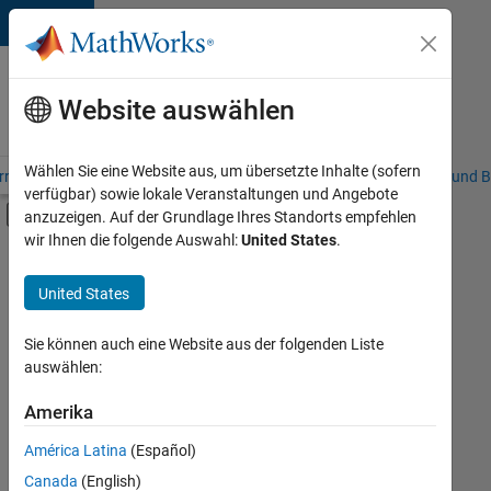
Weiter zum Inhalt
Karriere
bei
Website auswählen
MathWorks
Wählen Sie eine Website aus, um übersetzte Inhalte (sofern
riere – Übersicht
Stellensuche
Niederlassungen
Studierende und B
verfügbar) sowie lokale Veranstaltungen und Angebote
Umschaltung für Off-Canvas-Navigation
anzuzeigen. Auf der Grundlage Ihres Standorts empfehlen
Hauptinhalt
wir Ihnen die folgende Auswahl:
United States
.
FILTER:
Business Applications and Tools
United States
+
4
Information Technology
Product Development
Sie können auch eine Website aus der folgenden Liste
auswählen:
Quality Engineering
Software Process Engineering
Amerika
Derzeit
gibt
América Latina
(Español)
es
keine
Canada
(English)