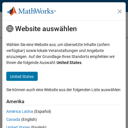
Weiter zum Inhalt
Videos
Website auswählen
Videos Home
Search
Play
Vi
2:15
Wählen Sie eine Website aus, um übersetzte Inhalte (sofern
verfügbar) sowie lokale Veranstaltungen und Angebote
Description
anzuzeigen. Auf der Grundlage Ihres Standorts empfehlen wir
Ihnen die folgende Auswahl:
United States
.
Video
What Is Simscape?
United States
Published: 12 Sep 2018
Sie können auch eine Website aus der folgenden Liste auswählen:
Full Transcript
Amerika
América Latina
(Español)
Code and Resources
Canada
(English)
United States
(English)