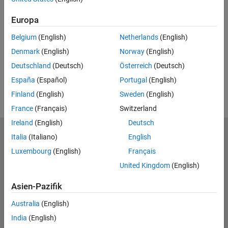
Feedback
Europa
UP NEXT
RELATED VIDEOS
Belgium
(English)
Netherlands
(English)
Denmark
(English)
Norway
(English)
View more related videos
Deutschland
(Deutsch)
Österreich
(Deutsch)
España
(Español)
Portugal
(English)
Finland
(English)
Sweden
(English)
France
(Français)
Switzerland
Ireland
(English)
Deutsch
MathWorks
Italia
(Italiano)
English
Accelerating the pace of engineering and science
Luxembourg
(English)
Français
United Kingdom
(English)
Produkte
Asien-Pazifik
Testen oder Kaufen
Australia
(English)
Lernen
India
(English)