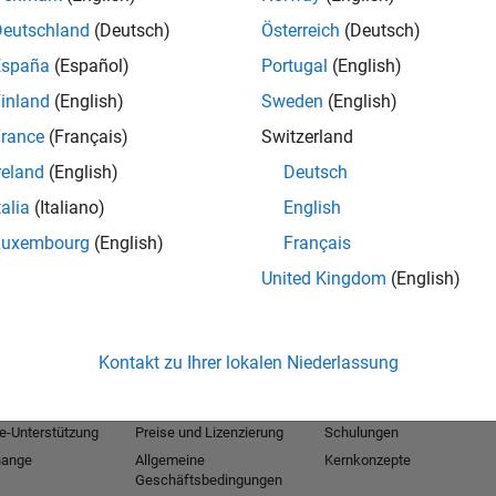
®
Excel
. MATLAB Production Server™ lets you run
Deutschland
(Deutsch)
Österreich
(Deutsch)
roduction systems, enabling you to run MATLAB
erprise applications.
España
(Español)
Portugal
(English)
inland
(English)
Sweden
(English)
rance
(Français)
Switzerland
reland
(English)
Deutsch
talia
(Italiano)
English
Luxembourg
(English)
Français
United Kingdom
(English)
e
Testen oder Kaufen
Lernen
Downloads
Dokumentation
Kontakt zu Ihrer lokalen Niederlassung
Testsoftware
Tutorials
 für Studierende
Vertrieb kontaktieren
Beispiele
e-Unterstützung
Preise und Lizenzierung
Schulungen
hange
Allgemeine
Kernkonzepte
Geschäftsbedingungen