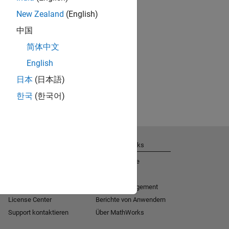
New Zealand
(English)
中国
简体中文
English
日本
(日本語)
한국
(한국어)
Support
Über MathWorks
Hilfe zur Installation
Jobs & Karriere
MATLAB Answers
Newsroom
Consulting
Soziales Engagement
License Center
Berichte von Anwendern
Support kontaktieren
Über MathWorks