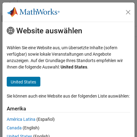
Weiter zum Inhalt
MATLAB Hilfe-Center
Umschaltung für Off-Canvas-Navigation
Website auswählen
Hauptinhalt
Ressource
Source
Wählen Sie eine Website aus, um übersetzte Inhalte (sofern
verfügbar) sowie lokale Veranstaltungen und Angebote
Status
anzuzeigen. Auf der Grundlage Ihres Standorts empfehlen wir
Ihnen die folgende Auswahl:
United States
.
United States
Sie können auch eine Website aus der folgenden Liste auswählen:
Amerika
América Latina
(Español)
Canada
(English)
United States
(English)