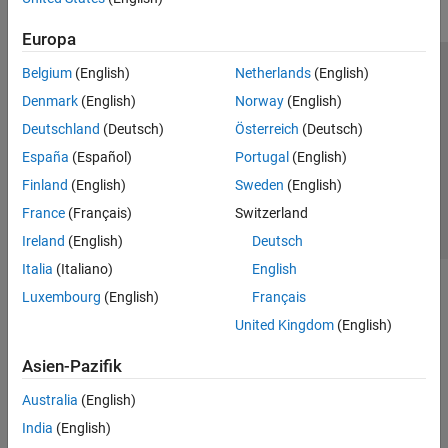
Europa
Belgium
(English)
Netherlands
(English)
Trust Center
Handelsmarken
Datenschutz-Richtlinien
Denmark
(English)
Norway
(English)
Datendiebstahl verhindern
Status von Anwendungen
Kontakt
Deutschland
(Deutsch)
Österreich
(Deutsch)
© 1994-2026 The MathWorks, Inc.
España
(Español)
Portugal
(English)
Finland
(English)
Sweden
(English)
Website auswählen
Deutschland
France
(Français)
Switzerland
Ireland
(English)
Deutsch
Italia
(Italiano)
English
Luxembourg
(English)
Français
United Kingdom
(English)
Asien-Pazifik
Australia
(English)
India
(English)