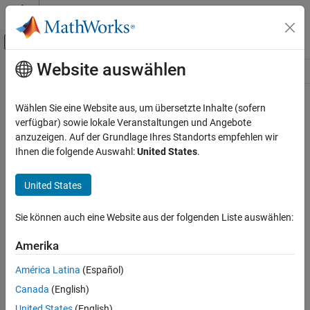
Weiter zum Inhalt
MATLAB Hilfe-Center
Umschaltung für Off-Canvas-Navigation
Website auswählen
Hauptinhalt
Ressource
Source
Wählen Sie eine Website aus, um übersetzte Inhalte (sofern
verfügbar) sowie lokale Veranstaltungen und Angebote
Status
anzuzeigen. Auf der Grundlage Ihres Standorts empfehlen wir
Ihnen die folgende Auswahl:
United States
.
United States
Sie können auch eine Website aus der folgenden Liste auswählen:
Amerika
América Latina
(Español)
Canada
(English)
United States
(English)