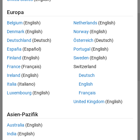
Europa
Belgium
(English)
Netherlands
(English)
Trust Center
Handelsmarken
Datenschutz-Richtlinien
Denmark
(English)
Norway
(English)
Datendiebstahl verhindern
Status von Anwendungen
Kontakt
Deutschland
(Deutsch)
Österreich
(Deutsch)
© 1994-2026 The MathWorks, Inc.
España
(Español)
Portugal
(English)
Finland
(English)
Sweden
(English)
Website auswählen
Deutschland
France
(Français)
Switzerland
Ireland
(English)
Deutsch
Italia
(Italiano)
English
Luxembourg
(English)
Français
United Kingdom
(English)
Asien-Pazifik
Australia
(English)
India
(English)