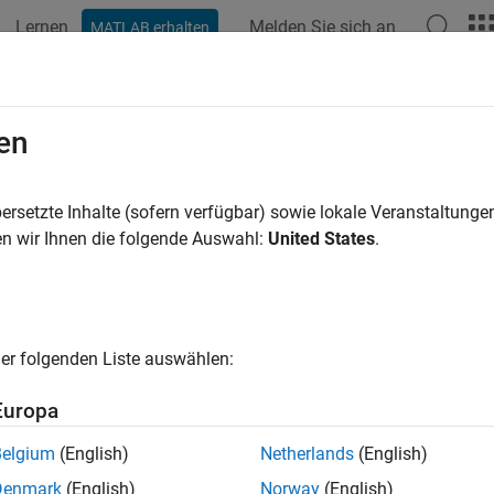
Lernen
Melden Sie sich an
MATLAB erhalten
en
ersetzte Inhalte (sofern verfügbar) sowie lokale Veranstaltung
n wir Ihnen die folgende Auswahl:
United States
.
er folgenden Liste auswählen:
Europa
Belgium
(English)
Netherlands
(English)
Denmark
(English)
Norway
(English)