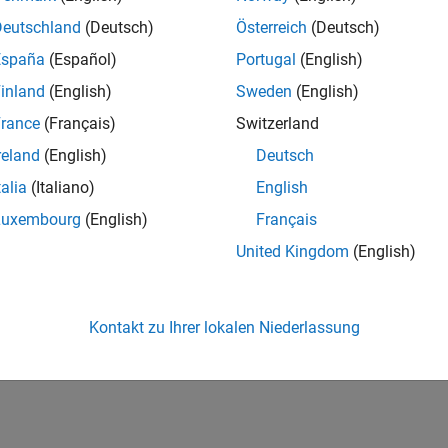
Deutschland
(Deutsch)
Österreich
(Deutsch)
España
(Español)
Portugal
(English)
inland
(English)
Sweden
(English)
rance
(Français)
Switzerland
reland
(English)
Deutsch
talia
(Italiano)
English
Luxembourg
(English)
Français
United Kingdom
(English)
Kontakt zu Ihrer lokalen Niederlassung