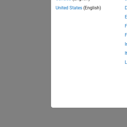
United States
(English)
F
F
I
I