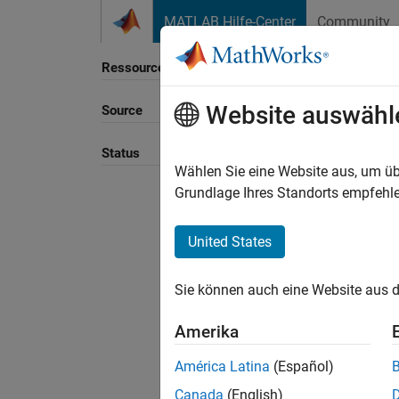
Weiter zum Inhalt
MATLAB Hilfe-Center
Community
Ressource
Website auswähl
Source
Status
Wählen Sie eine Website aus, um üb
Grundlage Ihres Standorts empfehle
United States
Sie können auch eine Website aus d
Amerika
América Latina
(Español)
Canada
(English)