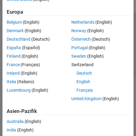
Europa
Belgium
(English)
Netherlands
(English)
Trust Center
Handelsmarken
Datenschutz-Richtlinien
Denmark
(English)
Norway
(English)
Datendiebstahl verhindern
Status von Anwendungen
Kontakt
Deutschland
(Deutsch)
Österreich
(Deutsch)
© 1994-2026 The MathWorks, Inc.
España
(Español)
Portugal
(English)
Finland
(English)
Sweden
(English)
Website auswählen
Deutschland
France
(Français)
Switzerland
Ireland
(English)
Deutsch
Italia
(Italiano)
English
Luxembourg
(English)
Français
United Kingdom
(English)
Asien-Pazifik
Australia
(English)
India
(English)