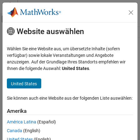
Weiter zum Inhalt
MATLAB Hilfe-Center
Umschaltung für Off-Canvas-Navigation
Website auswählen
Hauptinhalt
Ressource
Source
Wählen Sie eine Website aus, um übersetzte Inhalte (sofern
verfügbar) sowie lokale Veranstaltungen und Angebote
Status
anzuzeigen. Auf der Grundlage Ihres Standorts empfehlen wir
Ihnen die folgende Auswahl:
United States
.
United States
Sie können auch eine Website aus der folgenden Liste auswählen:
Amerika
América Latina
(Español)
Canada
(English)
United States
(English)