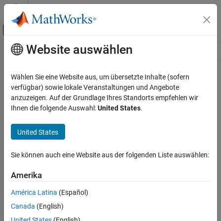
Weiter zum Inhalt
MATLAB Hilfe-Center
Umschaltung für Off-Canvas-Navigation
Website auswählen
Hauptinhalt
Ressource
Source
Wählen Sie eine Website aus, um übersetzte Inhalte (sofern
verfügbar) sowie lokale Veranstaltungen und Angebote
Status
anzuzeigen. Auf der Grundlage Ihres Standorts empfehlen wir
Ihnen die folgende Auswahl:
United States
.
United States
Sie können auch eine Website aus der folgenden Liste auswählen:
Amerika
América Latina
(Español)
Canada
(English)
United States
(English)