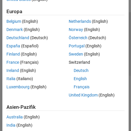
Europa
Belgium
(English)
Netherlands
(English)
Trust Center
Handelsmarken
Datenschutz-Richtlinien
Denmark
(English)
Norway
(English)
Datendiebstahl verhindern
Status von Anwendungen
Kontakt
Deutschland
(Deutsch)
Österreich
(Deutsch)
© 1994-2026 The MathWorks, Inc.
España
(Español)
Portugal
(English)
Finland
(English)
Sweden
(English)
Website auswählen
Deutschland
France
(Français)
Switzerland
Ireland
(English)
Deutsch
Italia
(Italiano)
English
Luxembourg
(English)
Français
United Kingdom
(English)
Asien-Pazifik
Australia
(English)
India
(English)