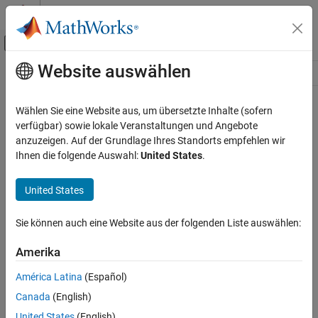
Weiter zum Inhalt
MATLAB Hilfe-Center
Umschaltung für Off-Canvas-Navigation
Website auswählen
Hauptinhalt
Ressource
Source
Wählen Sie eine Website aus, um übersetzte Inhalte (sofern
verfügbar) sowie lokale Veranstaltungen und Angebote
Status
anzuzeigen. Auf der Grundlage Ihres Standorts empfehlen wir
Ihnen die folgende Auswahl:
United States
.
United States
Sie können auch eine Website aus der folgenden Liste auswählen:
Amerika
América Latina
(Español)
Canada
(English)
United States
(English)