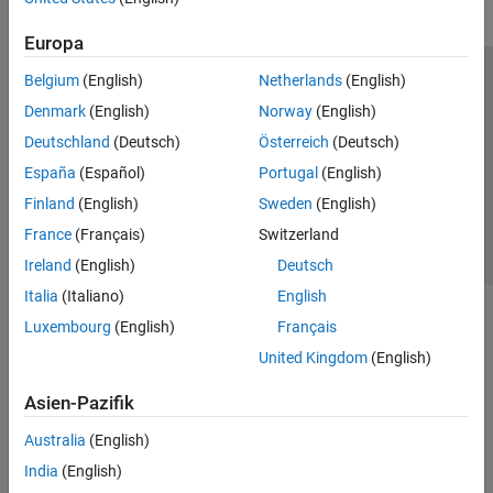
Europa
Belgium
(English)
Netherlands
(English)
Trust Center
Handelsmarken
Datenschutz-Richtlinien
Denmark
(English)
Norway
(English)
Datendiebstahl verhindern
Status von Anwendungen
Kontakt
Deutschland
(Deutsch)
Österreich
(Deutsch)
© 1994-2026 The MathWorks, Inc.
España
(Español)
Portugal
(English)
Finland
(English)
Sweden
(English)
Website auswählen
Deutschland
France
(Français)
Switzerland
Ireland
(English)
Deutsch
Italia
(Italiano)
English
Luxembourg
(English)
Français
United Kingdom
(English)
Asien-Pazifik
Australia
(English)
India
(English)