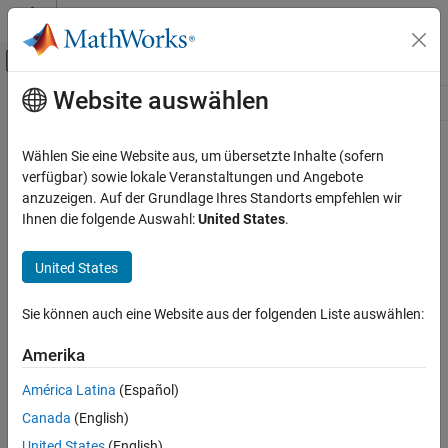
Weiter zum Inhalt
MATLAB Hilfe-Center
Umschaltung für Off-Canvas-Navigation
Website auswählen
Hauptinhalt
Ressource
Source
Wählen Sie eine Website aus, um übersetzte Inhalte (sofern
verfügbar) sowie lokale Veranstaltungen und Angebote
Status
anzuzeigen. Auf der Grundlage Ihres Standorts empfehlen wir
Ihnen die folgende Auswahl:
United States
.
United States
Sie können auch eine Website aus der folgenden Liste auswählen:
Amerika
América Latina
(Español)
Canada
(English)
United States
(English)