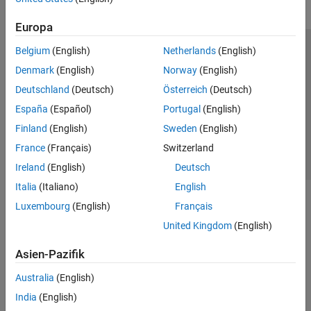
Europa
Belgium
(English)
Netherlands
(English)
Trust Center
Handelsmarken
Datenschutz-Richtlinien
Denmark
(English)
Norway
(English)
Datendiebstahl verhindern
Status von Anwendungen
Kontakt
Deutschland
(Deutsch)
Österreich
(Deutsch)
© 1994-2026 The MathWorks, Inc.
España
(Español)
Portugal
(English)
Finland
(English)
Sweden
(English)
Website auswählen
Deutschland
France
(Français)
Switzerland
Ireland
(English)
Deutsch
Italia
(Italiano)
English
Luxembourg
(English)
Français
United Kingdom
(English)
Asien-Pazifik
Australia
(English)
India
(English)