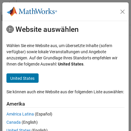
Weiter zum Inhalt
MATLAB Hilfe-Center
Umschaltung für Off-Canvas-Navigation
Website auswählen
Hauptinhalt
Ressource
Source
Wählen Sie eine Website aus, um übersetzte Inhalte (sofern
verfügbar) sowie lokale Veranstaltungen und Angebote
Status
anzuzeigen. Auf der Grundlage Ihres Standorts empfehlen wir
Ihnen die folgende Auswahl:
United States
.
United States
Sie können auch eine Website aus der folgenden Liste auswählen:
Amerika
América Latina
(Español)
Canada
(English)
United States
(English)