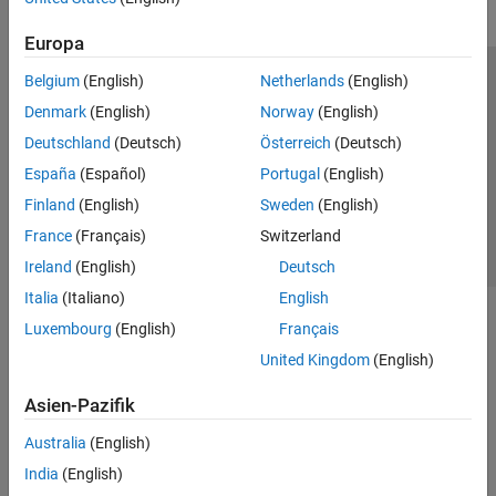
Europa
Belgium
(English)
Netherlands
(English)
Trust Center
Handelsmarken
Datenschutz-Richtlinien
Denmark
(English)
Norway
(English)
Datendiebstahl verhindern
Status von Anwendungen
Kontakt
Deutschland
(Deutsch)
Österreich
(Deutsch)
© 1994-2026 The MathWorks, Inc.
España
(Español)
Portugal
(English)
Finland
(English)
Sweden
(English)
Website auswählen
Deutschland
France
(Français)
Switzerland
Ireland
(English)
Deutsch
Italia
(Italiano)
English
Luxembourg
(English)
Français
United Kingdom
(English)
Asien-Pazifik
Australia
(English)
India
(English)