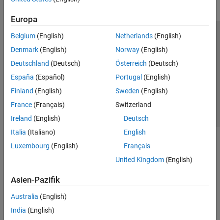
Europa
Belgium
(English)
Netherlands
(English)
Trust Center
Handelsmarken
Datenschutz-Richtlinien
Denmark
(English)
Norway
(English)
Datendiebstahl verhindern
Status von Anwendungen
Kontakt
Deutschland
(Deutsch)
Österreich
(Deutsch)
© 1994-2026 The MathWorks, Inc.
España
(Español)
Portugal
(English)
Finland
(English)
Sweden
(English)
Website auswählen
Deutschland
France
(Français)
Switzerland
Ireland
(English)
Deutsch
Italia
(Italiano)
English
Luxembourg
(English)
Français
United Kingdom
(English)
Asien-Pazifik
Australia
(English)
India
(English)