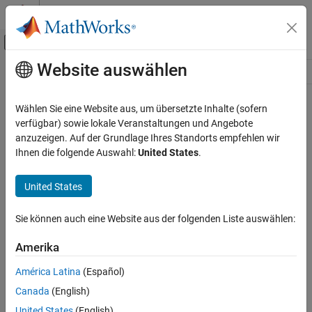
Weiter zum Inhalt
MATLAB Hilfe-Center
Umschaltung für Off-Canvas-Navigation
Website auswählen
Hauptinhalt
Ressource
Source
Wählen Sie eine Website aus, um übersetzte Inhalte (sofern
verfügbar) sowie lokale Veranstaltungen und Angebote
Status
anzuzeigen. Auf der Grundlage Ihres Standorts empfehlen wir
Ihnen die folgende Auswahl:
United States
.
United States
Sie können auch eine Website aus der folgenden Liste auswählen:
Amerika
América Latina
(Español)
Canada
(English)
United States
(English)