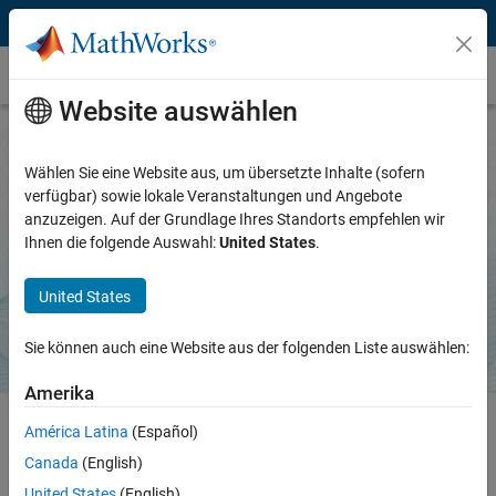
Weiter zum Inhalt
Variant Manager for Simulink
Website auswählen
Wählen Sie eine Website aus, um übersetzte Inhalte (sofern
Variant Manager for Simulink
verfügbar) sowie lokale Veranstaltungen und Angebote
anzuzeigen. Auf der Grundlage Ihres Standorts empfehlen wir
Verwalten, Konfigurieren und Analysieren von
Ihnen die folgende Auswahl:
United States
.
Systemvarianten
United States
Support-Paket herunterladen
Sie können auch eine Website aus der folgenden Liste auswählen:
Amerika
América Latina
(Español)
Verwalten, konfigurieren und analysieren Sie Varianten in Ihrem
Canada
(English)
®
System mit dem Support-Paket Variant Manager for Simulink
.
United States
(English)