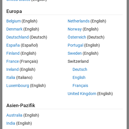
Erfassen Sie die Variation, die innerhalb von Algorithmen,
Komponenten, Parametern und Schnittstellen auftritt.
Europa
Belgium
(English)
Netherlands
(English)
Mit dem Variant Manager ist Folgendes möglich:
Denmark
(English)
Norway
(English)
Erstellen oder Generieren vordefinierter
Deutschland
(Deutsch)
Österreich
(Deutsch)
Variantenkonfigurationen
España
(Español)
Portugal
(English)
Wechseln von Konfigurationen zur Steuerung mehrerer
Finland
(English)
Sweden
(English)
Variantenausführungen
France
(Français)
Switzerland
Definieren von Beschränkungen zur Vermeidung ungültiger
Kombinationen
Ireland
(English)
Deutsch
Verteilen und Wiederverwenden von Konfigurationen in Ihrem
Italia
(Italiano)
English
Workflow (z. B. bei Tests)
Luxembourg
(English)
Français
Teilen eines vereinfachten Standalone-Modells, das die
United Kingdom
(English)
ausgewählten Varianten in Ihrer Entwicklung enthält
Analysieren von Konfigurationen für Simulationszwecke und zur
Asien-Pazifik
Abdeckung der Codegenerierung
Australia
(English)
Übersicht über den Variant Manager
India
(English)