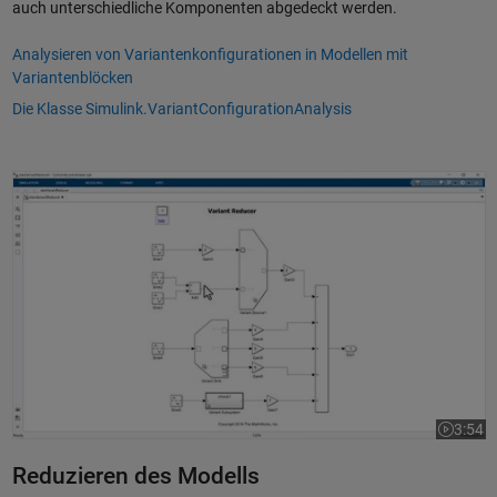
auch unterschiedliche Komponenten abgedeckt werden.
Analysieren von Variantenkonfigurationen in Modellen mit
Variantenblöcken
Die Klasse Simulink.VariantConfigurationAnalysis
Reduzieren von Variantenmodellen mithilfe des Variant Reducer
3:54
Dauer de
Reduzieren des Modells