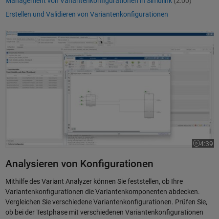
Management von Variantenkonfigurationen in Simulink
(2:00)
Erstellen und Validieren von Variantenkonfigurationen
Verwendung des Variant Manager in Simulink, Teil 2: Analyse und Redu
4:39
Dauer de
Analysieren von Konfigurationen
Mithilfe des Variant Analyzer können Sie feststellen, ob Ihre
Variantenkonfigurationen die Variantenkomponenten abdecken.
Vergleichen Sie verschiedene Variantenkonfigurationen. Prüfen Sie,
ob bei der Testphase mit verschiedenen Variantenkonfigurationen