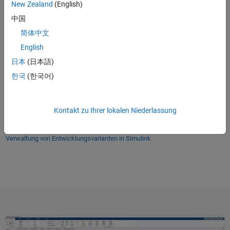
New Zealand
(English)
Verwaltung von Entwicklungsvarianten in Simulink
中国
简体中文
English
日本
(日本語)
한국
(한국어)
Kontakt zu Ihrer lokalen Niederlassung
48:50
Dauer des
Verwaltung von Entwicklungsvarianten in Simulink
Verwendung des Variant Manager in Simulink, Teil 1