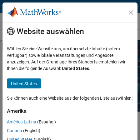
Weiter zum Inhalt
Produkte von Drittanbietern
Website auswählen
Übersicht
Become a Partner
Produkte suchen
Search Services
Umschaltung für Off-Canvas-Navigation
Wählen Sie eine Website aus, um übersetzte Inhalte (sofern
verfügbar) sowie lokale Veranstaltungen und Angebote
Service Type
Search Third-Party Services
anzuzeigen. Auf der Grundlage Ihres Standorts empfehlen wir
Ihnen die folgende Auswahl:
United States
.
Location
Explore training, consulting, and system integration services
United States
provided by partners with expertise in MATLAB and Simulink.
Task
Sie können auch eine Website aus der folgenden Liste auswählen:
Industry
Amerika
Hauptinhalt
América Latina
(Español)
Search
Canada
(English)
Searc
United States
(English)