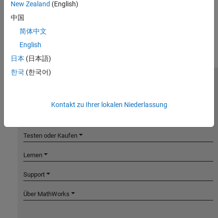
New Zealand
(English)
中国
简体中文
English
日本
(日本語)
한국
(한국어)
MathWorks
Accelerating the pace of engineering and science
Kontakt zu Ihrer lokalen Niederlassung
Produkte
Testen oder Kaufen
Lernen
Support
Über MathWorks