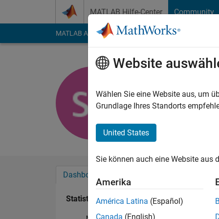
Weiter zum Inhalt
MATLAB Hilfe-Center
Community
MATLAB Answers
File Exchange
Cody
AI Cha
Website auswähl
Saranya R
Aktiv seit 2017
Wählen Sie eine Website aus, um üb
Followers:
0
Followi
Grundlage Ihres Standorts empfehle
Follow
United States
Sie können auch eine Website aus d
Dashboard
Abzeichen
Empfehlungen
Amerika
Statistik
América Latina
(Español)
Canada
(English)
MATLAB Answers