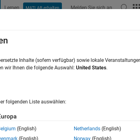
Lernen
Melden Sie sich an
MATLAB erhalten
t Playground
Diskussionen
Wettbewerbe
Blogs
Veröffentlic
en
iya
ersetzte Inhalte (sofern verfügbar) sowie lokale Veranstaltung
ng:
0
n wir Ihnen die folgende Auswahl:
United States
.
er folgenden Liste auswählen:
Europa
Belgium
(English)
Netherlands
(English)
RANG
Denmark
(English)
Norway
(English)