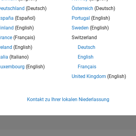
246.160
of 302.028
Deutschland
(Deutsch)
Österreich
(Deutsch)
España
(Español)
Portugal
(English)
REPUTATION
0
inland
(English)
Sweden
(English)
rance
(Français)
Switzerland
BEITRÄGE
1
Frage
reland
(English)
Deutsch
0
Antworten
talia
(Italiano)
English
ANTWORTZUS
Luxembourg
(English)
Français
0.0%
0
09/21
L
06/22
03/23
12/23
09/24
06/25
03/26
United Kingdom
(English)
ZEITACHSE
ERHALTENE
STIMMEN
0
Kontakt zu Ihrer lokalen Niederlassung