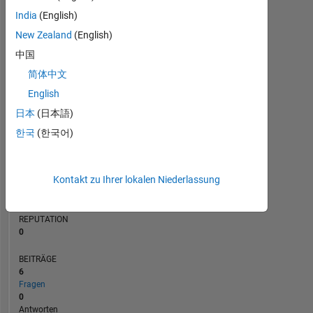
BEITRÄGE
India
(English)
L
New Zealand
(English)
1
中国
简体中文
0
07/21
03/22
11/22
07/23
11/24
07/25
03/26
08/21
05/22
02/23
11/23
08/24
05/25
02/26
11/20
09/21
07/22
05/23
L
03/24
01/25
11/25
English
ZEITACHSE
日本
(日本語)
한국
(한국어)
RANG
289.263
Kontakt zu Ihrer lokalen Niederlassung
of
302.031
REPUTATION
0
BEITRÄGE
6
Fragen
0
Antworten