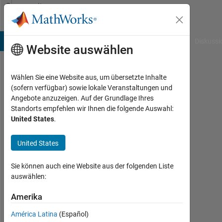
Weiter zum Inhalt
Community
Profile
B Answers
File Exchange
Cody
AI Chat Playground
Diskussi
Website auswählen
Wählen Sie eine Website aus, um übersetzte Inhalte
Gianmarco
(sofern verfügbar) sowie lokale Veranstaltungen und
Angebote anzuzeigen. Auf der Grundlage Ihres
Azzolin
Standorts empfehlen wir Ihnen die folgende Auswahl:
United States
.
Last
seen:
etwa
United States
5
Jahre
Sie können auch eine Website aus der folgenden Liste
vor
auswählen:
|
Aktiv
Amerika
seit
América Latina
(Español)
2020