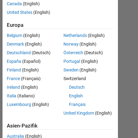
Canada
(English)
Followers:
United States
(English)
0
Europa
Following:
0
Belgium
(English)
Netherlands
(English)
Denmark
(English)
Norway
(English)
Follow
Deutschland
(Deutsch)
Österreich
(Deutsch)
España
(Español)
Portugal
(English)
Finland
(English)
Sweden
(English)
Dashboard
France
(Français)
Switzerland
Ireland
(English)
Deutsch
Statistik
Italia
(Italiano)
English
Luxembourg
(English)
Français
MATLAB Answers
United Kingdom
(English)
-2
-1
4
3
Asien-Pazifik
Australia
(English)
2