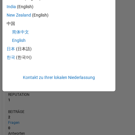
BEITRÄGE
India
(English)
L
New Zealand
(English)
1
中国
简体中文
0
01/20
11/20
09/21
07/22
05/23
01/25
11/25
02/20
01/21
12/21
11/22
10/23
09/24
08/25
07/26
03/19
03/20
03/21
03/22
03/23
L
03/24
03/25
03/26
English
ZEITACHSE
日本
(日本語)
한국
(한국어)
RANG
30.032
Kontakt zu Ihrer lokalen Niederlassung
of
302.031
REPUTATION
1
BEITRÄGE
2
Fragen
0
Antworten