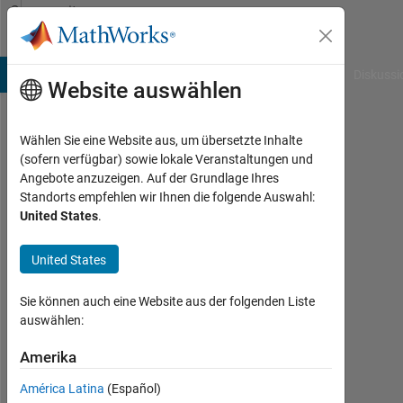
Weiter zum Inhalt
Community
Profile
B Answers
File Exchange
Cody
AI Chat Playground
Diskussi
Website auswählen
Wählen Sie eine Website aus, um übersetzte Inhalte
Valera
(sofern verfügbar) sowie lokale Veranstaltungen und
Angebote anzuzeigen. Auf der Grundlage Ihres
Antonevich
Standorts empfehlen wir Ihnen die folgende Auswahl:
United States
.
Last
seen:
mehr
United States
als 5
Jahre
Sie können auch eine Website aus der folgenden Liste
vor
auswählen:
|
Aktiv
Amerika
seit
América Latina
(Español)
2019