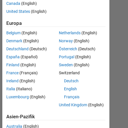
Canada
(English)
Followers:
United States
(English)
0
Europa
Following:
0
Belgium
(English)
Netherlands
(English)
Denmark
(English)
Norway
(English)
Follow
Deutschland
(Deutsch)
Österreich
(Deutsch)
España
(Español)
Portugal
(English)
Finland
(English)
Sweden
(English)
Dashboard
France
(Français)
Switzerland
Ireland
(English)
Deutsch
Statistik
Italia
(Italiano)
English
Luxembourg
(English)
Français
MATLAB Answers
United Kingdom
(English)
-2
-1
4
3
Asien-Pazifik
Australia
(English)
2