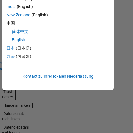
India
(English)
New Zealand
(English)
中国
No
简体中文
English
Badges
日本
(日本語)
Earned
한국
(한국어)
en
hen
Kontakt zu Ihrer lokalen Niederlassung
Trust
Center
Handelsmarken
Datenschutz-
Richtlinien
Datendiebstahl
verhindern