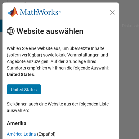
Weiter zum Inhalt
Community
Profile
B Answers
File Exchange
Cody
AI Chat Playground
Diskussi
Website auswählen
Wählen Sie eine Website aus, um übersetzte Inhalte
Valera
(sofern verfügbar) sowie lokale Veranstaltungen und
Angebote anzuzeigen. Auf der Grundlage Ihres
Antonevich
Standorts empfehlen wir Ihnen die folgende Auswahl:
United States
.
Last
seen:
mehr
United States
als 5
Jahre
Sie können auch eine Website aus der folgenden Liste
vor
auswählen:
|
Aktiv
Amerika
seit
América Latina
(Español)
2019