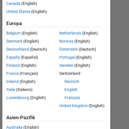
Canada
(English)
Followers:
United States
(English)
0
Europa
Following:
0
Belgium
(English)
Netherlands
(English)
Denmark
(English)
Norway
(English)
Follow
Deutschland
(Deutsch)
Österreich
(Deutsch)
España
(Español)
Portugal
(English)
Finland
(English)
Sweden
(English)
Abzeichen
France
(Français)
Switzerland
Ireland
(English)
Deutsch
Italia
(Italiano)
English
Luxembourg
(English)
Français
United Kingdom
(English)
Asien-Pazifik
Australia
(English)