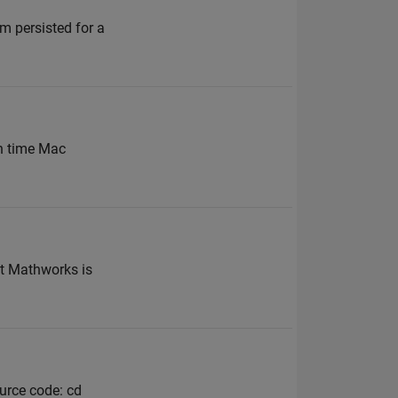
em persisted for a
ch time Mac
at Mathworks is
ource code: cd