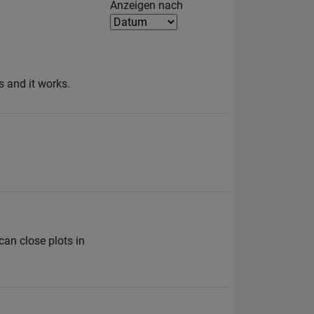
Filter2
Anzeigen nach
 and it works.
an close plots in