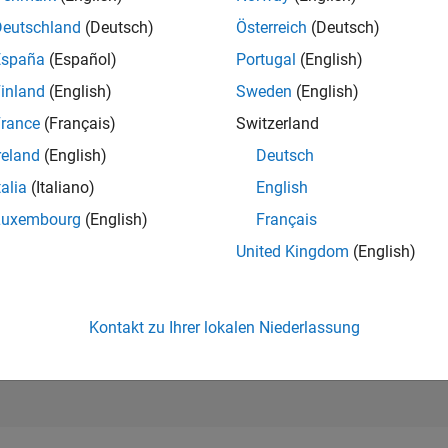
2.570
of 302.025
Deutschland
(Deutsch)
Österreich
(Deutsch)
España
(Español)
Portugal
(English)
REPUTATION
24
inland
(English)
Sweden
(English)
rance
(Français)
Switzerland
BEITRÄGE
0
Fragen
reland
(English)
Deutsch
9
Antworten
talia
(Italiano)
English
ANTWORTZUS
Luxembourg
(English)
Français
0.00%
01/24
L
06/24
11/24
04/25
09/25
02/26
07/26
United Kingdom
(English)
ZEITACHSE
ERHALTENE
STIMMEN
11
Kontakt zu Ihrer lokalen Niederlassung