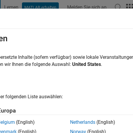
Lernen
Melden Sie sich an
MATLAB erhalten
t Playground
Diskussionen
Wettbewerbe
Blogs
Veröffentlic
en
e vor
|
Aktiv seit 2021
ersetzte Inhalte (sofern verfügbar) sowie lokale Veranstaltung
ng:
0
n wir Ihnen die folgende Auswahl:
United States
.
er folgenden Liste auswählen:
Europa
Belgium
(English)
Netherlands
(English)
RANG
Denmark
(English)
Norway
(English)