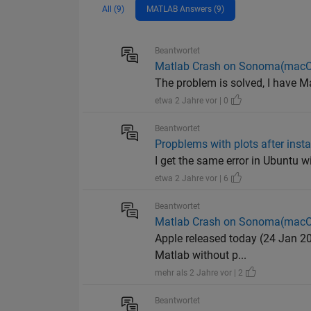
All (9)
MATLAB Answers (9)
Beantwortet
Matlab Crash on Sonoma(macO
The problem is solved, I have M
etwa 2 Jahre vor | 0
Beantwortet
Propblems with plots after inst
I get the same error in Ubuntu w
etwa 2 Jahre vor | 6
Beantwortet
Matlab Crash on Sonoma(macO
Apple released today (24 Jan 20
Matlab without p...
mehr als 2 Jahre vor | 2
Beantwortet