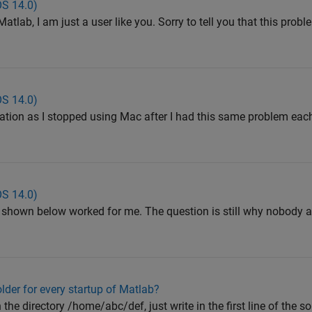
S 14.0)
tlab, I am just a user like you. Sorry to tell you that this probl
S 14.0)
tration as I stopped using Mac after I had this same problem ea
S 14.0)
e shown below worked for me. The question is still why nobody 
older for every startup of Matlab?
 the directory /home/abc/def, just write in the first line of the s