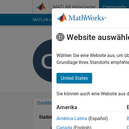
Weiter zum Inhalt
MATLAB Hilfe-Center
Community
MATLAB Answers
File Exchange
Cody
AI Cha
Website auswähl
geofo
Last seen: 10 Monat
Wählen Sie eine Website aus, um üb
Followers:
1
Followi
Grundlage Ihres Standorts empfehle
Follow
United States
Sie können auch eine Website aus d
Dashboard
Abzeichen
Empfehlungen
Amerika
Statistik
América Latina
(Español)
Canada
(English)
MATLAB Answers