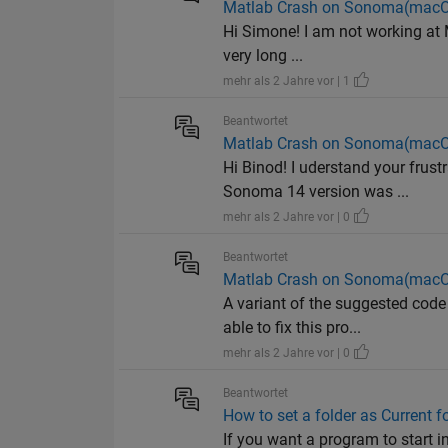
Matlab Crash on Sonoma(macO
Hi Simone! I am not working at Ma
very long ...
mehr als 2 Jahre vor | 1
Beantwortet
Matlab Crash on Sonoma(macO
Hi Binod! I uderstand your frus
Sonoma 14 version was ...
mehr als 2 Jahre vor | 0
Beantwortet
Matlab Crash on Sonoma(macO
A variant of the suggested cod
able to fix this pro...
mehr als 2 Jahre vor | 0
Beantwortet
How to set a folder as Current f
If you want a program to start in