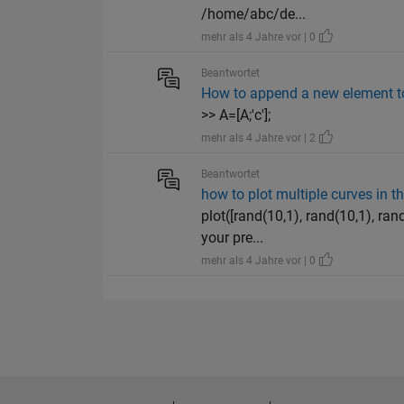
/home/abc/de...
mehr als 4 Jahre vor | 0
Beantwortet
How to append a new element to
>> A=[A;'c'];
mehr als 4 Jahre vor | 2
Beantwortet
how to plot multiple curves in t
plot([rand(10,1), rand(10,1), ran
your pre...
mehr als 4 Jahre vor | 0