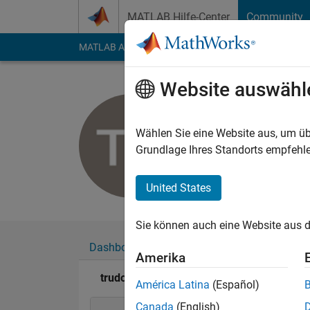
Weiter zum Inhalt
MATLAB Hilfe-Center
Community
MATLAB Answers
File Exchange
Cody
AI Cha
Website auswähl
trudolf
Last seen: mehr als 
Wählen Sie eine Website aus, um üb
Followers:
0
Followi
Grundlage Ihres Standorts empfehle
Follow
United States
Sie können auch eine Website aus d
Dashboard
Abzeichen
Empfehlungen
Amerika
trudolf's Abzeichen
América Latina
(Español)
Canada
(English)