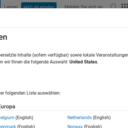
Lernen
Melden Sie sich an
MATLAB erhalten
t Playground
Diskussionen
Wettbewerbe
Blogs
Veröffentlic
en
2 Jahre vor
|
Aktiv seit 2020
ersetzte Inhalte (sofern verfügbar) sowie lokale Veranstaltung
ng:
0
n wir Ihnen die folgende Auswahl:
United States
.
er folgenden Liste auswählen:
Europa
Belgium
(English)
Netherlands
(English)
Denmark
(English)
Norway
(English)