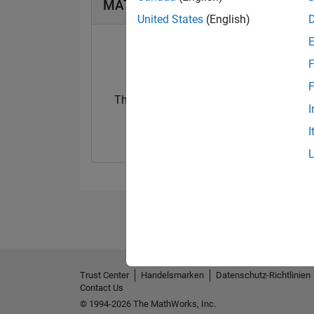
MATLAB Answers Abzeichen
United States
(English)
F
F
Thankful Level 1
I
30 Jul 2020
I
Trust Center
Handelsmarken
Datenschutz-Richtlinien
Contact Us
© 1994-2026 The MathWorks, Inc.