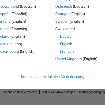
Deutschland
(Deutsch)
Österreich
(Deutsch)
España
(Español)
Portugal
(English)
inland
(English)
Sweden
(English)
rance
(Français)
Switzerland
reland
(English)
Deutsch
talia
(Italiano)
English
Luxembourg
(English)
Français
United Kingdom
(English)
Kontakt zu Ihrer lokalen Niederlassung
Datendiebstahl verhindern
Status von Anwendungen
Nutzungsbedingun