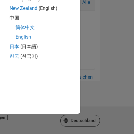
Alle
New Zealand
(English)
中国
简体中文
English
日本
(日本語)
한국
(한국어)
Alle anzeigen Abzeichen
gen
Website auswählen
Deutschland