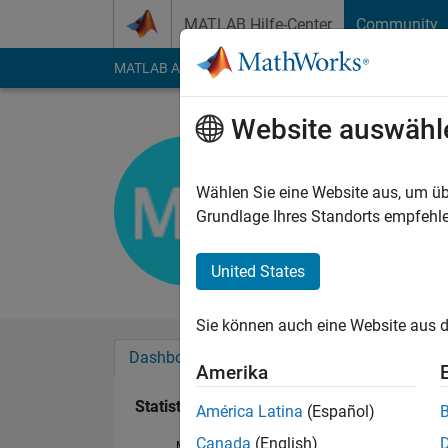
Weiter zum Inhalt
MATLAB Hilfe-Center
Community
MATLAB Answers
File Exchange
Cody
AI Cha
Website auswähl
Mohammad
Aktiv seit 2017
Wählen Sie eine Website aus, um üb
Followers:
0
Followi
Grundlage Ihres Standorts empfehle
Follow
United States
Sie können auch eine Website aus d
Dashboard
Abzeichen
Empfehlungen
Amerika
Statistik
América Latina
(Español)
Canada
(English)
MATLAB Answers