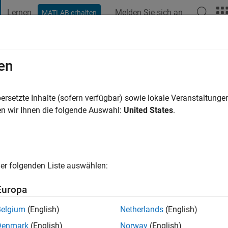
Lernen
Melden Sie sich an
MATLAB erhalten
t Playground
Diskussionen
Wettbewerbe
Blogs
Veröffentlic
en
 Wasi Ahmadi
ersetzte Inhalte (sofern verfügbar) sowie lokale Veranstaltung
ng:
0
n wir Ihnen die folgende Auswahl:
United States
.
er folgenden Liste auswählen:
Europa
Belgium
(English)
Netherlands
(English)
RANG
Denmark
(English)
Norway
(English)