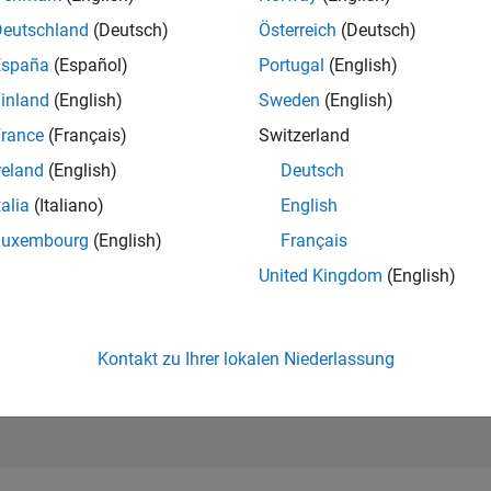
102.023
of 302.028
Deutschland
(Deutsch)
Österreich
(Deutsch)
España
(Español)
Portugal
(English)
REPUTATION
0
inland
(English)
Sweden
(English)
rance
(Français)
Switzerland
BEITRÄGE
6
Fragen
reland
(English)
Deutsch
0
Antworten
talia
(Italiano)
English
ANTWORTZUS
Luxembourg
(English)
Français
16.67%
07/21
03/22
L
11/22
07/23
03/24
11/24
07/25
03/26
United Kingdom
(English)
ZEITACHSE
ERHALTENE
STIMMEN
0
Kontakt zu Ihrer lokalen Niederlassung