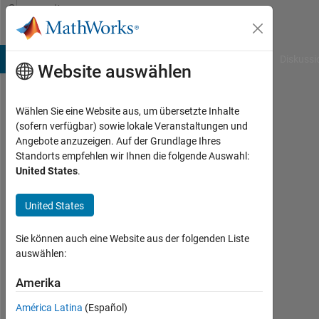
Weiter zum Inhalt
Community
Profile
B Answers
File Exchange
Cody
AI Chat Playground
Diskussi
Website auswählen
Wählen Sie eine Website aus, um übersetzte Inhalte
Stefan
(sofern verfügbar) sowie lokale Veranstaltungen und
Angebote anzuzeigen. Auf der Grundlage Ihres
M
Standorts empfehlen wir Ihnen die folgende Auswahl:
United States
.
Last
seen:
mehr
United States
als 3
Jahre
Sie können auch eine Website aus der folgenden Liste
vor
auswählen:
|
Aktiv
Amerika
seit
América Latina
(Español)
2017