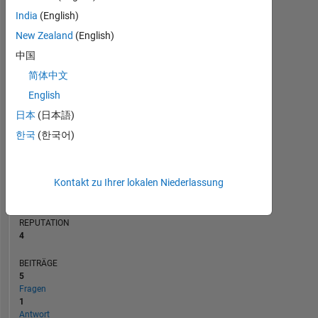
BEITRÄGE
India
(English)
L
New Zealand
(English)
1
中国
简体中文
0
11/18
10/19
09/20
08/21
07/22
06/23
05/24
04/25
03/26
01/19
02/20
03/21
04/22
05/23
06/24
07/25
08/26
12/17
02/19
04/20
06/21
08/22
L
10/23
12/24
02/26
English
ZEITACHSE
日本
(日本語)
한국
(한국어)
RANG
11.664
Kontakt zu Ihrer lokalen Niederlassung
of
302.028
REPUTATION
4
BEITRÄGE
5
Fragen
1
Antwort