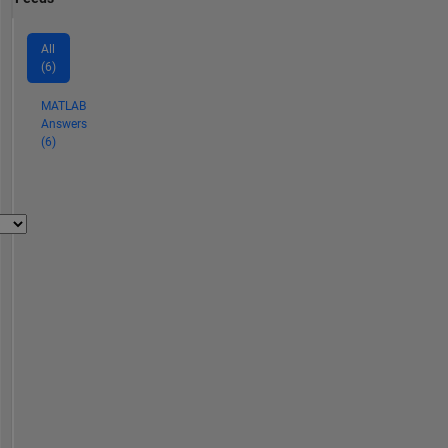
All
(6)
MATLAB
Answers
(6)