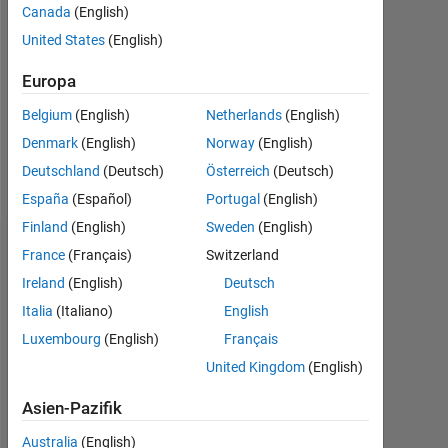
Canada
(English)
Followers:
United States
(English)
0
Europa
Following:
0
Belgium
(English)
Netherlands
(English)
Denmark
(English)
Norway
(English)
Follow
Deutschland
(Deutsch)
Österreich
(Deutsch)
España
(Español)
Portugal
(English)
Finland
(English)
Sweden
(English)
Dashboard
France
(Français)
Switzerland
Ireland
(English)
Deutsch
Statistik
Italia
(Italiano)
English
Luxembourg
(English)
Français
MATLAB Answers
United Kingdom
(English)
-2
-1
4
3
Asien-Pazifik
Australia
(English)
2