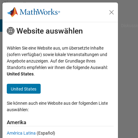
Weiter zum Inhalt
Community
Profile
B Answers
File Exchange
Cody
AI Chat Playground
Diskussi
Website auswählen
Wählen Sie eine Website aus, um übersetzte Inhalte
Simon
(sofern verfügbar) sowie lokale Veranstaltungen und
Angebote anzuzeigen. Auf der Grundlage Ihres
Schauppenlehner
Standorts empfehlen wir Ihnen die folgende Auswahl:
United States
.
TU
Wien
United States
Followers:
Sie können auch eine Website aus der folgenden Liste
0
auswählen:
Following:
Amerika
0
América Latina
(Español)