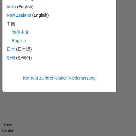
India
(English)
New Zealand
(English)
中国
简体中文
English
日本
(日本語)
No
한국
(한국어)
Endorsements
received
Kontakt zu Ihrer lokalen Niederlassung
Trust
Center