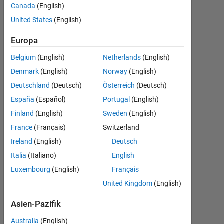
Canada
(English)
Follow
United States
(English)
Nachricht
Europa
Belgium
(English)
Netherlands
(English)
Denmark
(English)
Norway
(English)
Empfehlungen
Deutschland
(Deutsch)
Österreich
(Deutsch)
Please
España
(Español)
Portugal
(English)
login
Finland
(English)
Sweden
(English)
to
endorse
France
(Français)
Switzerland
this
Ireland
(English)
Deutsch
person
Italia
(Italiano)
English
in
a
Luxembourg
(English)
Français
skill
United Kingdom
(English)
Asien-Pazifik
Australia
(English)