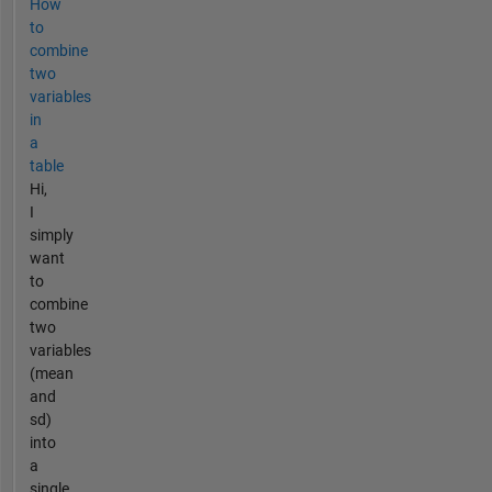
How
to
combine
two
variables
in
a
table
Hi,
I
simply
want
to
combine
two
variables
(mean
and
sd)
into
a
single