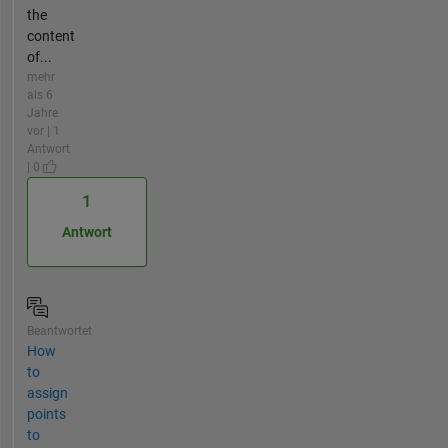
the
content
of...
mehr
als 6
Jahre
vor | 1
Antwort
| 0
1
Antwort
Beantwortet
How
to
assign
points
to