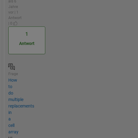
als 6
Jahre
vor | 1
Antwort
| 0
1
Antwort
Frage
How
to
do
multiple
replacements
in
a
cell
array