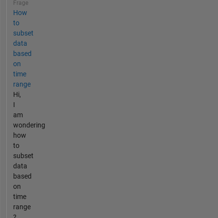
Frage
How
to
subset
data
based
on
time
range
Hi,
I
am
wondering
how
to
subset
data
based
on
time
range
?