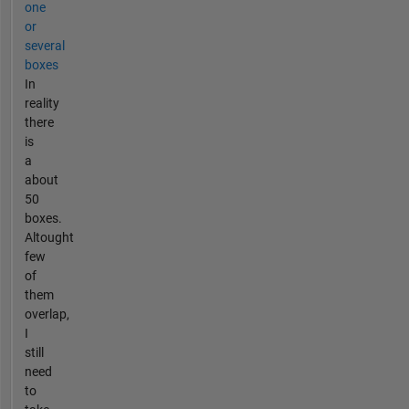
one
or
several
boxes
In
reality
there
is
a
about
50
boxes.
Altought
few
of
them
overlap,
I
still
need
to