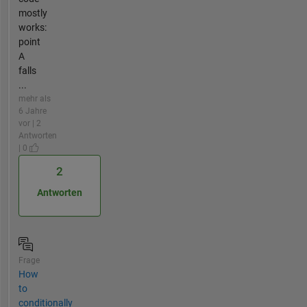
mostly
works:
point
A
falls
...
mehr als
6 Jahre
vor | 2
Antworten
| 0
2
Antworten
Frage
How
to
conditionally