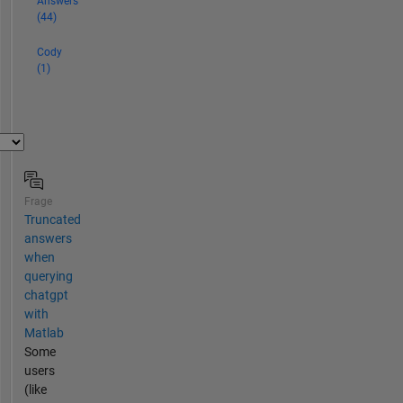
Answers
(44)
Cody
(1)
Frage
Truncated
answers
when
querying
chatgpt
with
Matlab
Some
users
(like