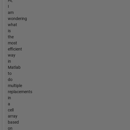
Hi,
I
am
wondering
what
is
the
most
efficient
way
in
Matlab
to
do
multiple
replacements
in
a
cell
array
based
on