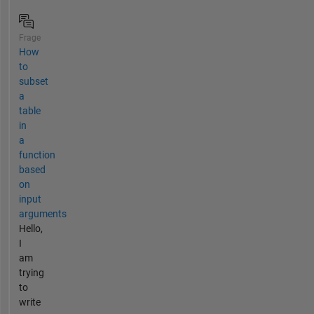
Frage
How
to
subset
a
table
in
a
function
based
on
input
arguments
Hello,
I
am
trying
to
write