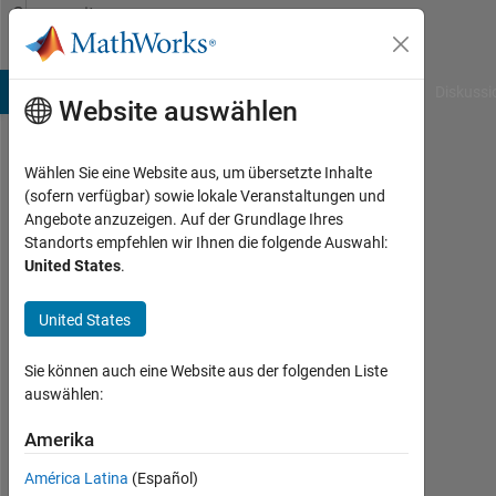
Weiter zum Inhalt
Community
Profile
B Answers
File Exchange
Cody
AI Chat Playground
Diskussi
Website auswählen
Wählen Sie eine Website aus, um übersetzte Inhalte
012786534
(sofern verfügbar) sowie lokale Veranstaltungen und
Angebote anzuzeigen. Auf der Grundlage Ihres
Last
Standorts empfehlen wir Ihnen die folgende Auswahl:
seen:
United States
.
mehr
als 3
United States
Jahre
vor
|
Sie können auch eine Website aus der folgenden Liste
Aktiv
auswählen:
seit
2016
Amerika
América Latina
(Español)
Followers: