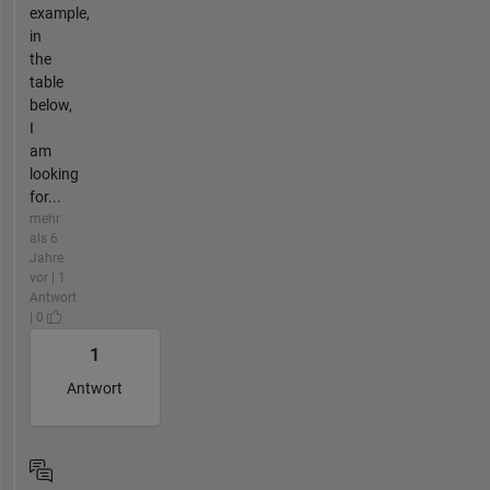
example,
in
the
table
below,
I
am
looking
for...
mehr
als 6
Jahre
vor | 1
Antwort
| 0
1
Antwort