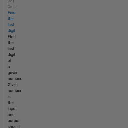
Gelöst
Find
the
last
digit
FInd
the
last
digit
of
a
given
number.
Given
number
is
the
input
and
output
should