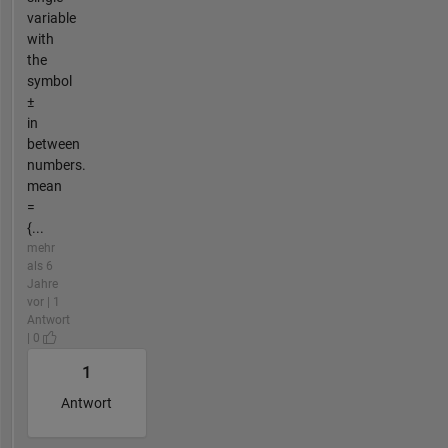
variable
with
the
symbol
±
in
between
numbers.
mean
=
{...
mehr
als 6
Jahre
vor | 1
Antwort
| 0
1
Antwort