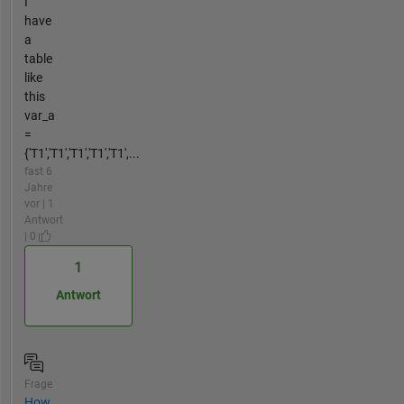
I
have
a
table
like
this
var_a
=
{'T1','T1','T1','T1','T1',...
fast 6
Jahre
vor | 1
Antwort
| 0
1
Antwort
Frage
How