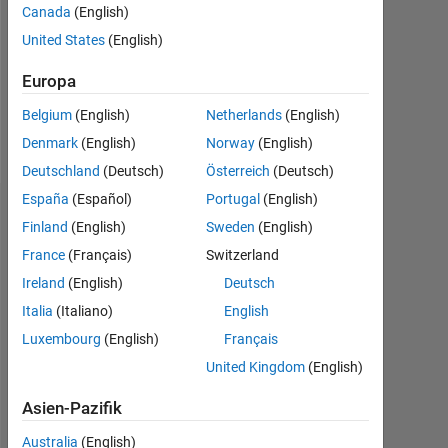
0
Canada
(English)
United States
(English)
Following:
0
Europa
Belgium
(English)
Netherlands
(English)
Follow
Denmark
(English)
Norway
(English)
Deutschland
(Deutsch)
Österreich
(Deutsch)
España
(Español)
Portugal
(English)
Dashboard
Finland
(English)
Sweden
(English)
France
(Français)
Switzerland
Statistik
Ireland
(English)
Deutsch
MATLAB Answers
Cody
All
Italia
(Italiano)
English
Luxembourg
(English)
Français
-2
-1
8
7
United Kingdom
(English)
6
5
Asien-Pazifik
BEITRÄGE
4
L
Australia
(English)
3