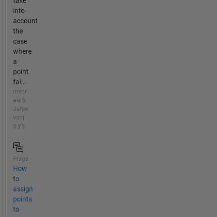
take
into
account
the
case
where
a
point
fal...
mehr
als 6
Jahre
vor |
0
Frage
How
to
assign
points
to