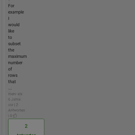
For
example
I
would
like
to
subset
the
maximum
number
of
rows
that
...
mehr als
6 Jahre
vor | 2
Antworten
| 0
2