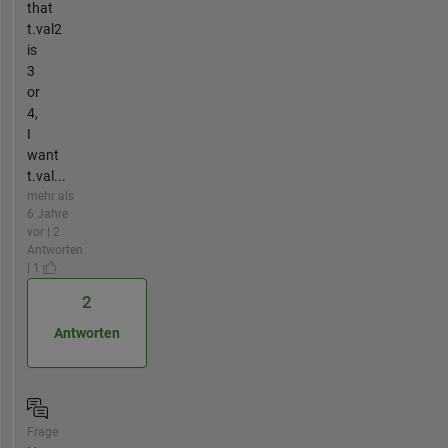
that
t.val2
is
3
or
4,
I
want
t.val...
mehr als
6 Jahre
vor | 2
Antworten
| 1
2
Antworten
Frage