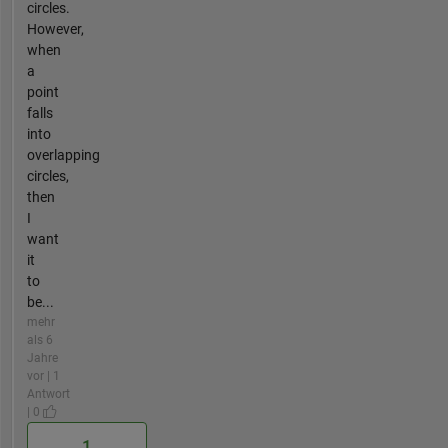
circles.
However,
when
a
point
falls
into
overlapping
circles,
then
I
want
it
to
be...
mehr
als 6
Jahre
vor | 1
Antwort
| 0
1