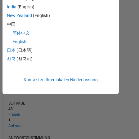
India
(English)
2
New Zealand
(English)
1
0
中国
06/17
07/18
08/19
09/20
10/21
11/22
12/23
01/25
02/26
08/17
11/18
02/20
05/21
08/22
11/23
02/25
05/26
05/16
10/17
03/19
08/20
L
01/22
06/23
11/24
04/26
简体中文
ZEITACHSE
English
日本
(日本語)
RANG
한국
(한국어)
14.139
of
302.034
Kontakt zu Ihrer lokalen Niederlassung
REPUTATION
3
BEITRÄGE
43
Fragen
1
Antwort
ANTWORTZUSTIMMUNG