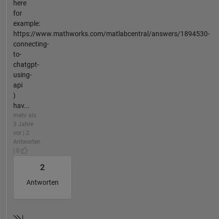
here
for
example:
https://www.mathworks.com/matlabcentral/answers/1894530-
connecting-
to-
chatgpt-
using-
api
)
hav...
mehr als
3 Jahre
vor | 2
Antworten
| 0
2
Antworten