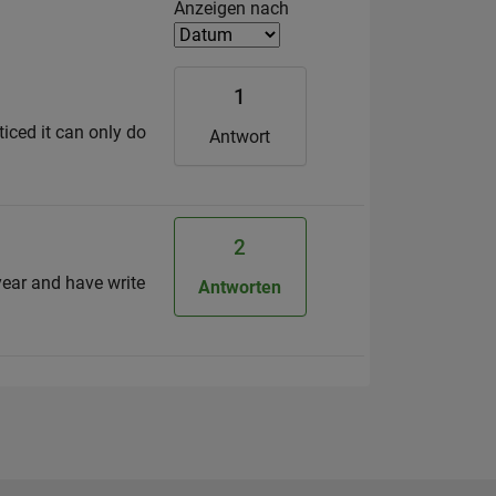
Filter2
Anzeigen nach
1
ticed it can only do
Antwort
2
year and have write
Antworten