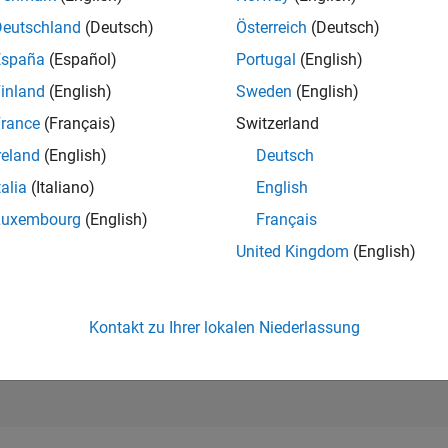
34.909
of 302.025
Deutschland
(Deutsch)
Österreich
(Deutsch)
España
(Español)
Portugal
(English)
REPUTATION
1
inland
(English)
Sweden
(English)
rance
(Français)
Switzerland
BEITRÄGE
2
Fragen
reland
(English)
Deutsch
0
Antworten
talia
(Italiano)
English
ANTWORTZUS
Luxembourg
(English)
Français
50.0%
0/20
07/21
L
04/22
01/23
10/23
07/24
04/25
01/26
United Kingdom
(English)
ZEITACHSE
ERHALTENE
STIMMEN
1
Kontakt zu Ihrer lokalen Niederlassung