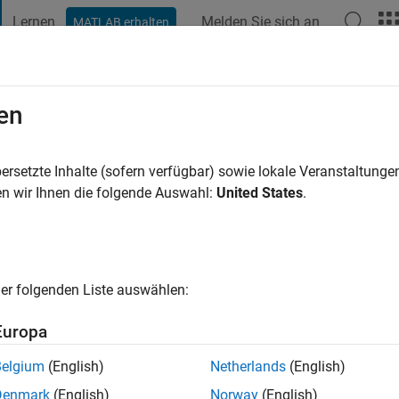
Lernen
Melden Sie sich an
MATLAB erhalten
t Playground
Diskussionen
Wettbewerbe
Blogs
Veröffentlic
en
n Hunen
re vor
|
Aktiv seit 2016
ersetzte Inhalte (sofern verfügbar) sowie lokale Veranstaltung
ng:
0
n wir Ihnen die folgende Auswahl:
United States
.
er folgenden Liste auswählen:
Europa
Belgium
(English)
Netherlands
(English)
RANG
Denmark
(English)
Norway
(English)