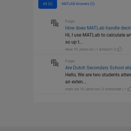
All (2)
MATLAB Answers (2)
Frage
How does MATLab handle deci
Hi, I use MATLab to calculate an
so up t...
etwa 10 Jahre vor | 1 Antwort | 0
Frage
Are Dutch Secondary School elig
Hello, We are two students atten
an exten...
mehr als 10 Jahre vor | 2 Antworten | 1