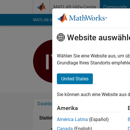
Weiter zum Inhalt
MATLAB Hilfe-Center
Community
MATLAB Answers
File Exchange
Cody
AI Cha
Website auswähl
Isaiah va
Last seen: fast 5 Jah
Wählen Sie eine Website aus, um üb
Followers:
0
Followi
Grundlage Ihres Standorts empfehle
Follow
United States
Sie können auch eine Website aus d
Dashboard
Abzeichen
Empfehlungen
Amerika
Statistik
América Latina
(Español)
Canada
(English)
MATLAB Answers