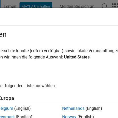
Lernen
Melden Sie sich an
MATLAB erhalten
t Playground
Diskussionen
Wettbewerbe
Blogs
Veröffentlic
en
 van Ek
ersetzte Inhalte (sofern verfügbar) sowie lokale Veranstaltung
ng:
0
n wir Ihnen die folgende Auswahl:
United States
.
er folgenden Liste auswählen:
Europa
Belgium
(English)
Netherlands
(English)
RANG
Denmark
(English)
Norway
(English)