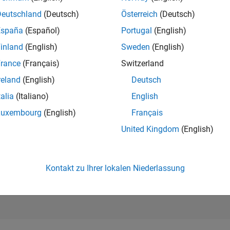
244.728
of 302.028
Deutschland
(Deutsch)
Österreich
(Deutsch)
España
(Español)
Portugal
(English)
REPUTATION
0
inland
(English)
Sweden
(English)
rance
(Français)
Switzerland
BEITRÄGE
1
Frage
reland
(English)
Deutsch
0
Antworten
talia
(Italiano)
English
ANTWORTZUS
Luxembourg
(English)
Français
0.0%
0
08/21
L
05/22
02/23
11/23
08/24
05/25
02/26
United Kingdom
(English)
ZEITACHSE
ERHALTENE
STIMMEN
0
Kontakt zu Ihrer lokalen Niederlassung