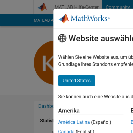
Weiter zum Inhalt
MATLAB Hilfe-Center
Community
MATLAB Answers
File Exchange
Cody
AI Cha
Website auswähl
Kassandra
Aktiv seit 2017
Wählen Sie eine Website aus, um üb
Followers:
0
Followi
Grundlage Ihres Standorts empfehle
Follow
United States
Sie können auch eine Website aus d
Dashboard
Abzeichen
Empfehlungen
Amerika
Statistik
América Latina
(Español)
Canada
(English)
MATLAB Answers