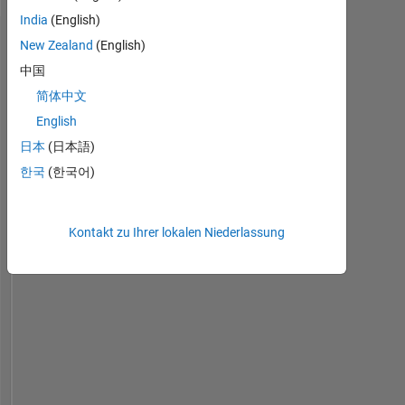
India
(English)
New Zealand
(English)
Dashboard
中国
Statistik
简体中文
English
MATLAB Answers
日本
(日本語)
-2
-1
4
3
한국
(한국어)
2
BEITRÄGE
Kontakt zu Ihrer lokalen Niederlassung
L
1
0
10/18
09/19
08/20
07/21
06/22
05/23
04/24
03/25
02/26
12/18
01/20
02/21
03/22
04/23
05/24
06/25
07/26
11/17
02/19
05/20
08/21
L
11/22
02/24
05/25
08/26
ZEITACHSE