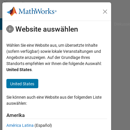
Weiter zum Inhalt
Community
Profile
B Answers
File Exchange
Cody
AI Chat Playground
Diskussi
Website auswählen
Wählen Sie eine Website aus, um übersetzte Inhalte
mehmet
(sofern verfügbar) sowie lokale Veranstaltungen und
Angebote anzuzeigen. Auf der Grundlage Ihres
irfan
Standorts empfehlen wir Ihnen die folgende Auswahl:
United States
.
gedik
Cumhuriyet
United States
University
Sie können auch eine Website aus der folgenden Liste
Last
auswählen:
seen:
mehr
Amerika
als 5
Jahre
América Latina
(Español)