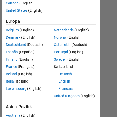
vor
Canada
(English)
|
United States
(English)
Aktiv
seit
Europa
2017
Belgium
(English)
Netherlands
(English)
Followers:
Denmark
(English)
Norway
(English)
0
Deutschland
(Deutsch)
Österreich
(Deutsch)
Following:
España
(Español)
Portugal
(English)
0
Finland
(English)
Sweden
(English)
France
(Français)
Switzerland
Follow
Ireland
(English)
Deutsch
Nachricht
Italia
(Italiano)
English
Optical
Luxembourg
(English)
Français
Engineering
United Kingdom
(English)
Asien-Pazifik
Australia
(English)