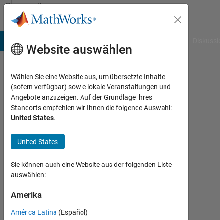
Weiter zum Inhalt
Community
Profile
B Answers
File Exchange
Cody
AI Chat Playground
Diskussi
Website auswählen
Wählen Sie eine Website aus, um übersetzte Inhalte
Robert
(sofern verfügbar) sowie lokale Veranstaltungen und
Angebote anzuzeigen. Auf der Grundlage Ihres
Cecala
Standorts empfehlen wir Ihnen die folgende Auswahl:
United States
.
Aktiv
seit
2016
United States
Followers:
Sie können auch eine Website aus der folgenden Liste
0
auswählen:
Following:
Amerika
0
América Latina
(Español)