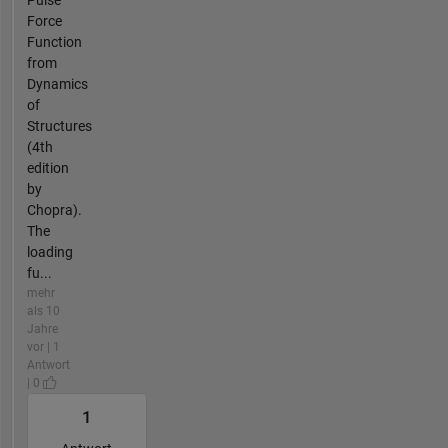
Pulse
Force
Function
from
Dynamics
of
Structures
(4th
edition
by
Chopra).
The
loading
fu...
mehr
als 10
Jahre
vor | 1
Antwort
| 0
1