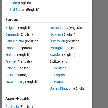
Canada
(English)
Follow
United States
(English)
Europa
Dashboard
Belgium
(English)
Netherlands
(English)
Denmark
(English)
Norway
(English)
Statistik
Deutschland
(Deutsch)
Österreich
(Deutsch)
MATLAB Answers
España
(Español)
Portugal
(English)
Finland
(English)
Sweden
(English)
-2
-1
3
2
France
(Français)
Switzerland
Ireland
(English)
Deutsch
BEITRÄGE
Italia
(Italiano)
English
L
1
Luxembourg
(English)
Français
United Kingdom
(English)
Asien-Pazifik
0
05/17
06/18
07/19
08/20
09/21
10/22
11/23
12/24
01/26
07/17
10/18
01/20
04/21
07/22
10/23
01/25
04/26
04/16
09/17
02/19
07/20
L
12/21
05/23
10/24
03/26
Australia
(English)