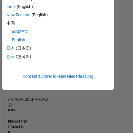
ZEITACHSE
India
(English)
New Zealand
(English)
RANG
中国
226.655
简体中文
of
302.031
English
日本
(日本語)
REPUTATION
0
한국
(한국어)
BEITRÄGE
1
Kontakt zu Ihrer lokalen Niederlassung
Frage
0
Antworten
ANTWORTZUSTIMMUNG
0.0%
ERHALTENE
STIMMEN
0