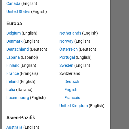
Canada
(English)
Follow
United States
(English)
Nachricht
Europa
Belgium
(English)
Netherlands
(English)
Denmark
(English)
Norway
(English)
Dashboard
Deutschland
(Deutsch)
Österreich
(Deutsch)
Statistik
España
(Español)
Portugal
(English)
Finland
(English)
Sweden
(English)
MATLAB Answers
France
(Français)
Switzerland
-2
-1
3
2
Ireland
(English)
Deutsch
Italia
(Italiano)
English
Luxembourg
(English)
Français
BEITRÄGE
L
1
United Kingdom
(English)
Asien-Pazifik
Australia
(English)