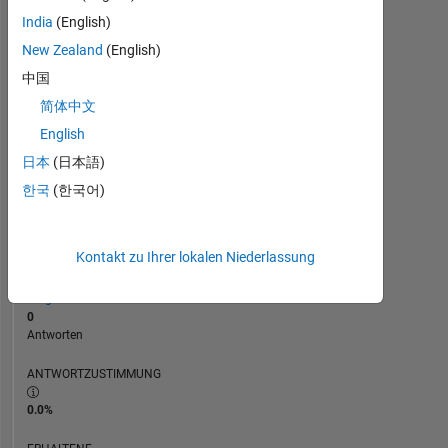
0
India
(English)
11/19
09/20
07/21
05/22
03/23
01/24
11/24
09/25
07/26
12/19
11/20
10/21
09/22
08/23
07/24
06/25
05/26
01/19
02/20
03/21
04/22
L
05/23
06/24
07/25
08/26
ZEITACHSE
New Zealand
(English)
中国
简体中文
RANG
236.954
English
of
日本
(日本語)
302.028
한국
(한국어)
REPUTATION
0
Kontakt zu Ihrer lokalen Niederlassung
BEITRÄGE
1
Frage
0
Antworten
ANTWORTZUSTIMMUNG
0.0%