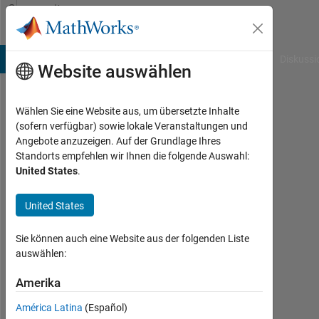
Weiter zum Inhalt
Community
Profile
B Answers
File Exchange
Cody
AI Chat Playground
Diskussi
Website auswählen
Wählen Sie eine Website aus, um übersetzte Inhalte
Razin
(sofern verfügbar) sowie lokale Veranstaltungen und
Angebote anzuzeigen. Auf der Grundlage Ihres
Zuhair
Standorts empfehlen wir Ihnen die folgende Auswahl:
United States
.
Aktiv
seit
2019
United States
Followers:
Sie können auch eine Website aus der folgenden Liste
0
auswählen:
Following:
Amerika
0
América Latina
(Español)