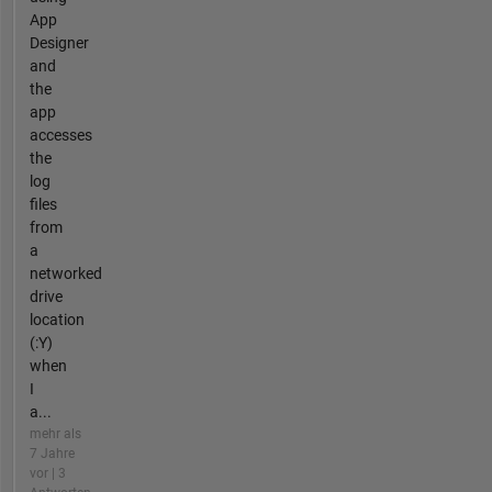
App
Designer
and
the
app
accesses
the
log
files
from
a
networked
drive
location
(:Y)
when
I
a...
mehr als
7 Jahre
vor | 3