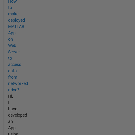
How
to
make
deployed
MATLAB
App
on
Web
Server
to
access
data
from
networked
drive?
Hi,
I
have
developed
an
App
using