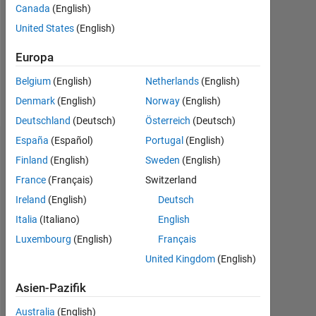
0
Canada
(English)
United States
(English)
Following:
0
Europa
Belgium
(English)
Netherlands
(English)
Follow
Denmark
(English)
Norway
(English)
Deutschland
(Deutsch)
Österreich
(Deutsch)
España
(Español)
Portugal
(English)
Dashboard
Finland
(English)
Sweden
(English)
France
(Français)
Switzerland
Statistik
Ireland
(English)
Deutsch
Cody
MATLAB Answers
File Exchange
All
Italia
(Italiano)
English
Luxembourg
(English)
Français
-10
25
-4
-2
-5
2
4
6
8
20
United Kingdom
(English)
15
Asien-Pazifik
BEITRÄGE
10
10
Australia
(English)