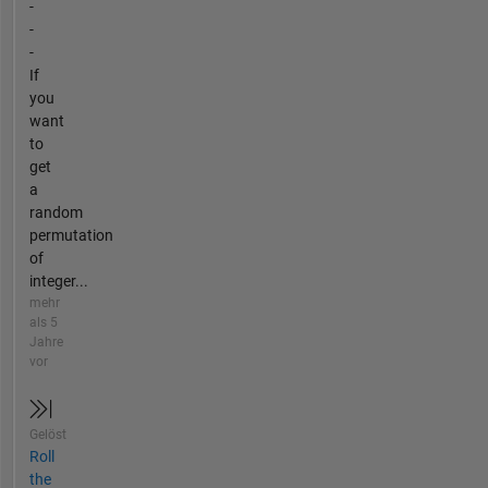
-
-
-
If
you
want
to
get
a
random
permutation
of
integer...
mehr
als 5
Jahre
vor
Gelöst
Roll
the