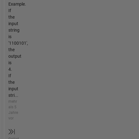
Example.
If
the
input
string
is
'1100101',
the
output
is
4.
If
the
input
stri...
mehr
als 5
Jahre
vor
Gelöst