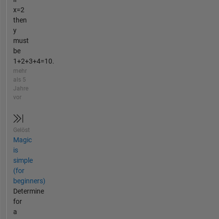
x=2
then
y
must
be
1+2+3+4=10.
mehr
als 5
Jahre
vor
Gelöst
Magic
is
simple
(for
beginners)
Determine
for
a