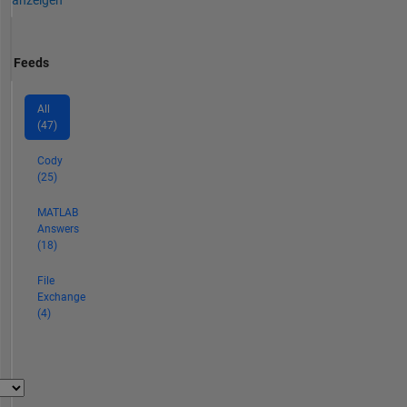
anzeigen
Feeds
All
(47)
Cody
(25)
MATLAB
Answers
(18)
File
Exchange
(4)