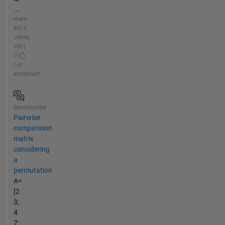
...
mehr
als 5
Jahre
vor |
0
|
akzeptiert
Beantwortet
Pairwise
comparision
matrix
considering
a
permutation
A=
[2
3;
4
7;