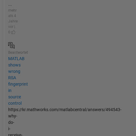
...
mehr
als 4
Jahre
vor |
0
Beantwortet
MATLAB
shows
wrong
RSA
fingerprint
in
source
control
https://kr.mathworks.com/matlabcentral/answers/494543-
why-
do-
i-
receive-