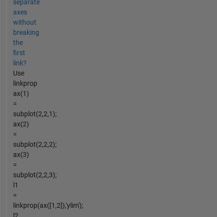
separate
axes
without
breaking
the
first
link?
Use
linkprop
ax(1)
=
subplot(2,2,1);
ax(2)
=
subplot(2,2,2);
ax(3)
=
subplot(2,2,3);
l1
=
linkprop(ax([1,2]),'ylim');
l2