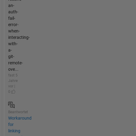
an-
auth-
fail-
error-
when-
interacting-
with-
a-
git-
remote-
ove...
fast 5
Jahre
vor |
0
Beantwortet
Workaround
for
linking