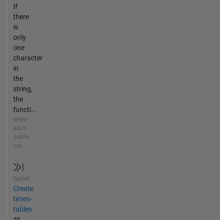
If
there
is
only
one
character
in
the
string,
the
functi...
mehr
als 5
Jahre
vor
Gelöst
Create
times-
tables
At