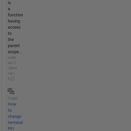
is
a
function
having
access
to
the
parent
scope...
mehr
als 5
Jahre
vor |
0
Frage
How
to
change
terminal
PFI