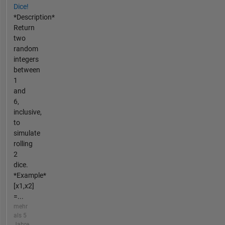
Dice!
*Description*
Return
two
random
integers
between
1
and
6,
inclusive,
to
simulate
rolling
2
dice.
*Example*
[x1,x2]
=...
mehr
als 5
Jahre