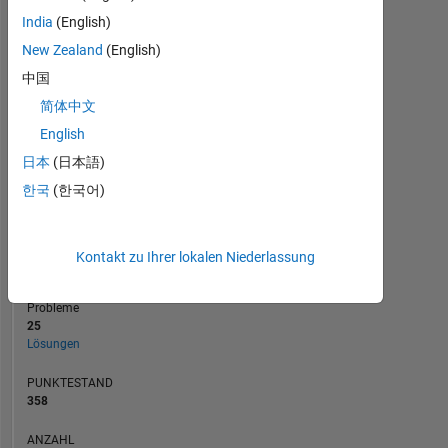
India
(English)
5
New Zealand
(English)
0
中国
12/18
11/19
10/20
09/21
08/22
07/23
06/24
05/25
04/26
02/19
03/20
04/21
05/22
06/23
07/24
08/25
01/18
03/19
05/20
07/21
09/22
L
11/23
01/25
03/26
简体中文
ZEITACHSE
English
日本
(日本語)
RANG
한국
(한국어)
16.634
of
178.268
Kontakt zu Ihrer lokalen Niederlassung
BEITRÄGE
0
Probleme
25
Lösungen
PUNKTESTAND
358
ANZAHL