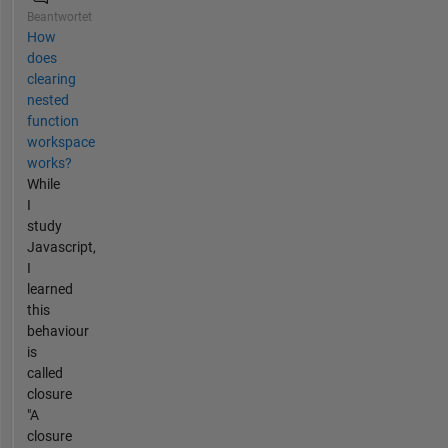
Beantwortet
How
does
clearing
nested
function
workspace
works?
While
I
study
Javascript,
I
learned
this
behaviour
is
called
closure
"A
closure