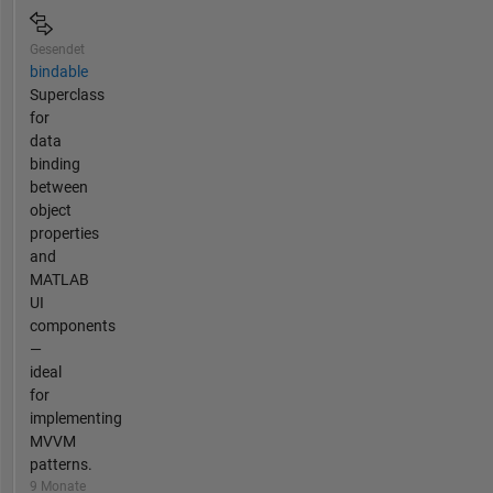
Gesendet
bindable
Superclass
for
data
binding
between
object
properties
and
MATLAB
UI
components
—
ideal
for
implementing
MVVM
patterns.
9 Monate