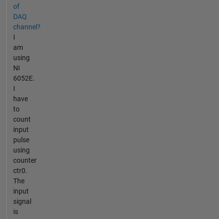
of
DAQ
channel?
I
am
using
NI
6052E.
I
have
to
count
input
pulse
using
counter
ctr0.
The
input
signal
is