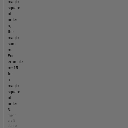
magic
square
of
order
n,
the
magic
sum
m.
For
example
m=15
for
a
magic
square
of
order
3.
mehr
als 5
Jahre