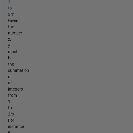
1
to
2^n
Given
the
number
x,
y
must
be
the
summation
of
all
integers
from
1
to
2^x.
For
instance
if