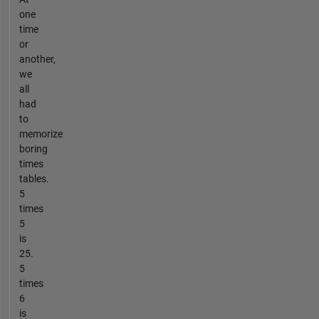
one
time
or
another,
we
all
had
to
memorize
boring
times
tables.
5
times
5
is
25.
5
times
6
is