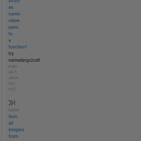
struct
as
name-
value-
pairs
to
a
function?
try
namedargs2cell
mehr
als 5
Jahre
vor |
4
Gelöst
Sum
all
integers
from