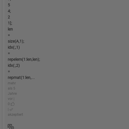
5
4;
2
1];
len
=
size(A,1);
idx(:,1)
=
repelem(1:len,len);
idx(:,2)
=
repmat(1:len,...
mehr
als 5
Jahre
vor |
0
|
akzeptiert