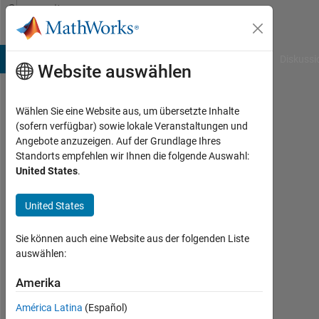
Weiter zum Inhalt
Community
Profile
B Answers
File Exchange
Cody
AI Chat Playground
Diskussi
Website auswählen
Wählen Sie eine Website aus, um übersetzte Inhalte
Hyeokjin
(sofern verfügbar) sowie lokale Veranstaltungen und
Angebote anzuzeigen. Auf der Grundlage Ihres
Jho
Standorts empfehlen wir Ihnen die folgende Auswahl:
United States
.
Last
seen: 6
Monate
United States
vor
|
Sie können auch eine Website aus der folgenden Liste
Aktiv
auswählen:
seit
2018
Amerika
América Latina
(Español)
Followers: