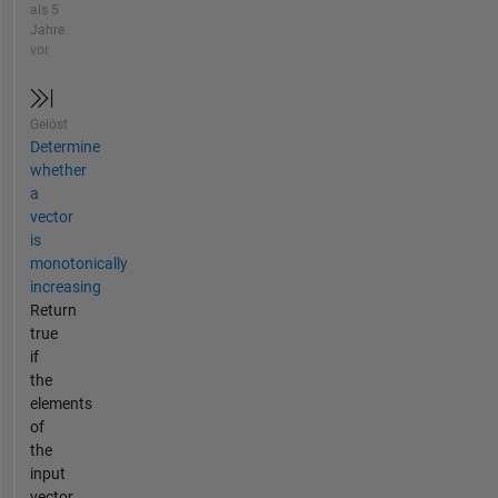
als 5
Jahre
vor
Gelöst
Determine
whether
a
vector
is
monotonically
increasing
Return
true
if
the
elements
of
the
input
vector