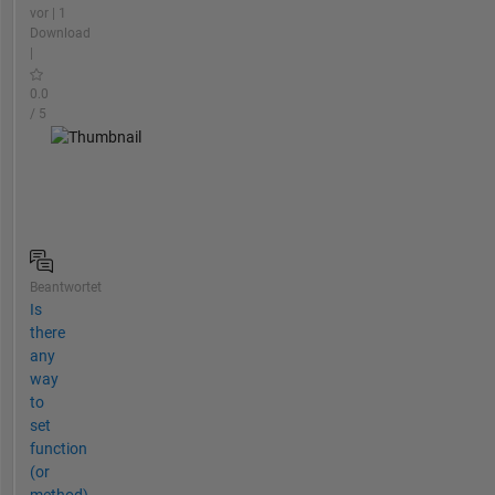
vor | 1
Download
|
0.0
/ 5
Beantwortet
Is
there
any
way
to
set
function
(or
method)