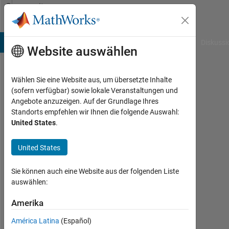
Weiter zum Inhalt
Community
Profile
B Answers
File Exchange
Cody
AI Chat Playground
Diskussi
Website auswählen
Wählen Sie eine Website aus, um übersetzte Inhalte
Mohammad
(sofern verfügbar) sowie lokale Veranstaltungen und
Angebote anzuzeigen. Auf der Grundlage Ihres
Alhashash
Standorts empfehlen wir Ihnen die folgende Auswahl:
United States
.
Albalqa'
Applied
United States
University
Last
Sie können auch eine Website aus der folgenden Liste
seen:
auswählen:
fast 2
Amerika
Jahre
vor
América Latina
(Español)
|