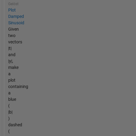
Gelöst
Plot
Damped
Sinusoid
Given
two
vectors
|t|
and
|y|,
make
a
plot
containing
a
blue
(
|b|
)
dashed
(