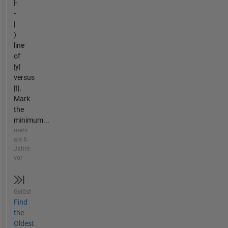
|-
-
|
)
line
of
|y|
versus
|t|.
Mark
the
minimum...
mehr
als 6
Jahre
vor
Gelöst
Find
the
Oldest