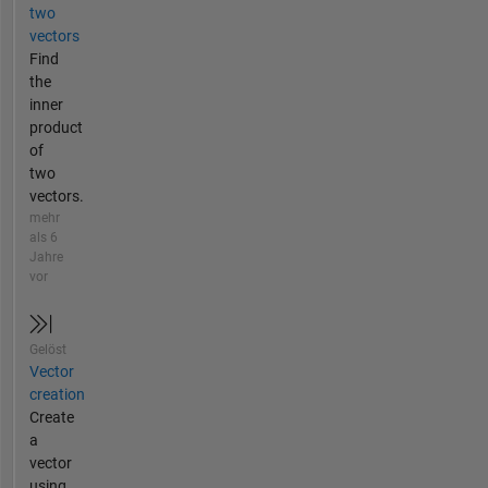
two
vectors
Find
the
inner
product
of
two
vectors.
mehr
als 6
Jahre
vor
Gelöst
Vector
creation
Create
a
vector
using