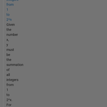
from
1
to
2^n
Given
the
number
x,
y
must
be
the
summation
of
all
integers
from
1
to
2^x.
For