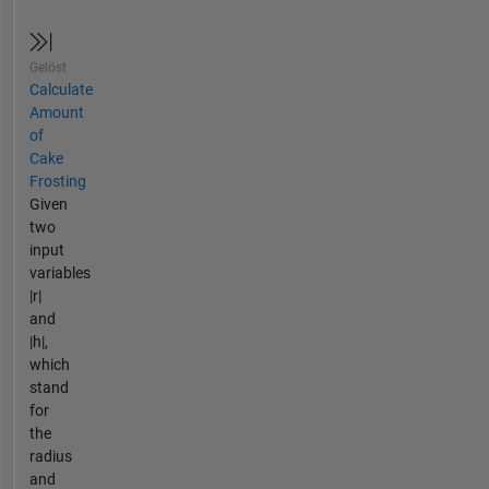
Gelöst
Calculate
Amount
of
Cake
Frosting
Given
two
input
variables
|r|
and
|h|,
which
stand
for
the
radius
and