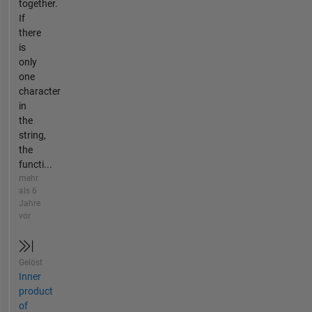
together.
If
there
is
only
one
character
in
the
string,
the
functi...
mehr
als 6
Jahre
vor
Gelöst
Inner
product
of