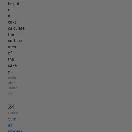
height
of
a
cake,
calculate
the
surface
area
of
the
cake
y...
mehr
als 6
Jahre
vor
Gelöst
Sum
all
integers