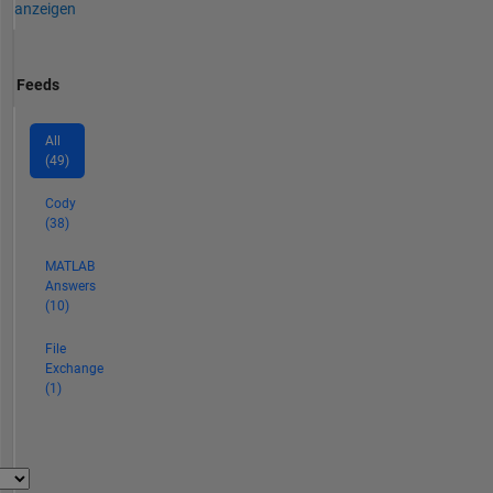
anzeigen
Feeds
All
(49)
Cody
(38)
MATLAB
Answers
(10)
File
Exchange
(1)