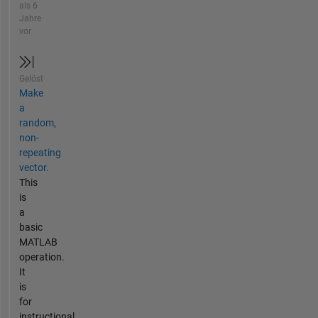
als 6
Jahre
vor
Gelöst
Make
a
random,
non-
repeating
vector.
This
is
a
basic
MATLAB
operation.
It
is
for
instructional