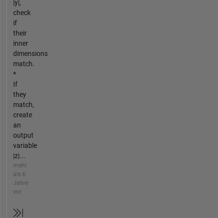
|y|,
check
if
their
inner
dimensions
match.
*
If
they
match,
create
an
output
variable
|z|...
mehr
als 6
Jahre
vor