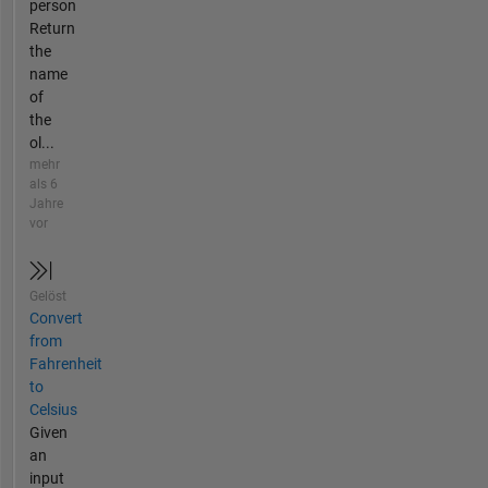
person
Return
the
name
of
the
ol...
mehr
als 6
Jahre
vor
Gelöst
Convert
from
Fahrenheit
to
Celsius
Given
an
input