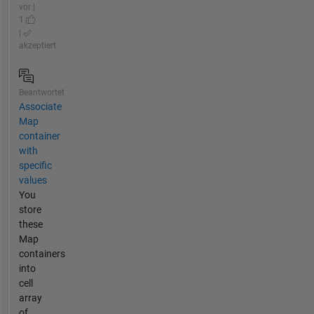
vor |
1
|
akzeptiert
Beantwortet
Associate
Map
container
with
specific
values
You
store
these
Map
containers
into
cell
array
of