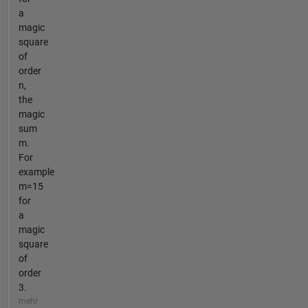
a
magic
square
of
order
n,
the
magic
sum
m.
For
example
m=15
for
a
magic
square
of
order
3.
mehr