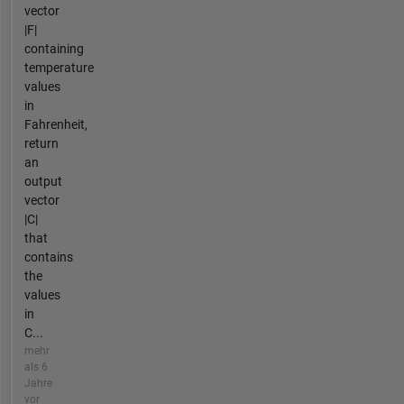
vector
|F|
containing
temperature
values
in
Fahrenheit,
return
an
output
vector
|C|
that
contains
the
values
in
C...
mehr
als 6
Jahre
vor