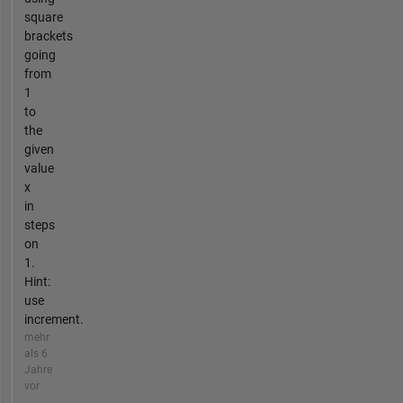
square
brackets
going
from
1
to
the
given
value
x
in
steps
on
1.
Hint:
use
increment.
mehr
als 6
Jahre
vor