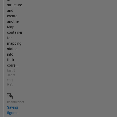
structure
and
create
another
Map
container
for
mapping
states
into
their
corre...
fast 5
Jahre
vor |
0
Beantwortet
Saving
figures