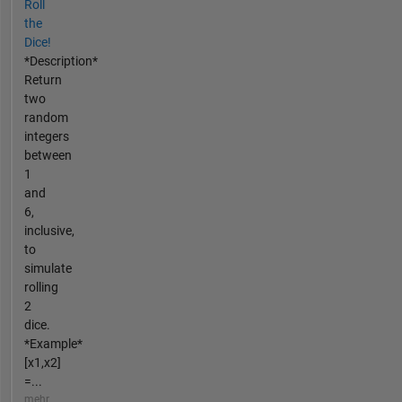
Roll
the
Dice!
*Description*
Return
two
random
integers
between
1
and
6,
inclusive,
to
simulate
rolling
2
dice.
*Example*
[x1,x2]
=...
mehr