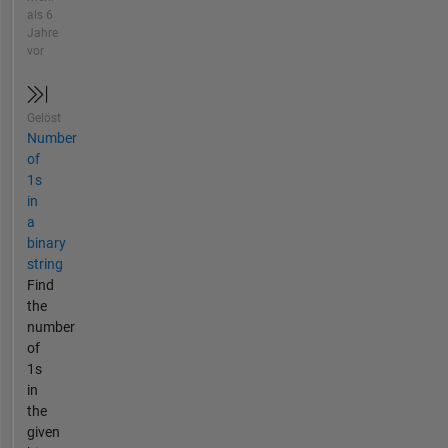
als 6
Jahre
vor
Gelöst
Number
of
1s
in
a
binary
string
Find
the
number
of
1s
in
the
given