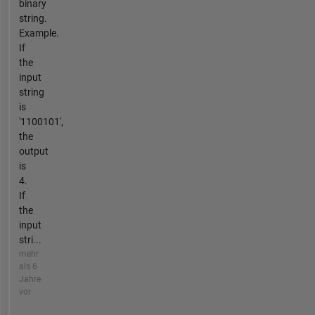
binary
string.
Example.
If
the
input
string
is
'1100101',
the
output
is
4.
If
the
input
stri...
mehr
als 6
Jahre
vor