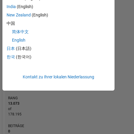
India
(English)
-10
40
-5
35
New Zealand
(English)
30
中国
25
简体中文
BEITRÄGE
20
10
English
15
日本
(日本語)
10
한국
(한국어)
5
0
11/18
10/19
09/20
08/21
07/22
06/23
05/24
04/25
03/26
01/19
02/20
03/21
04/22
05/23
06/24
07/25
08/26
12/17
02/19
04/20
06/21
08/22
L
10/23
12/24
02/26
Kontakt zu Ihrer lokalen Niederlassung
ZEITACHSE
RANG
13.073
of
178.195
BEITRÄGE
0