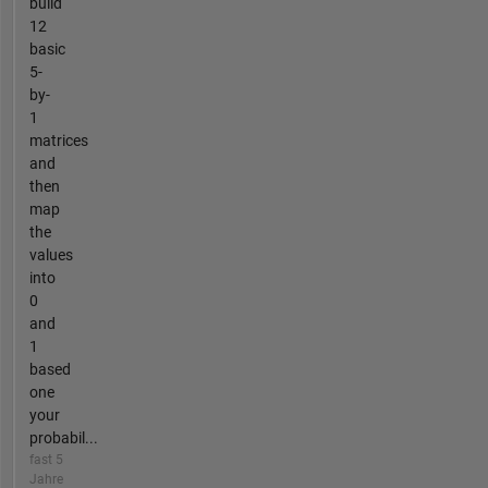
build
12
basic
5-
by-
1
matrices
and
then
map
the
values
into
0
and
1
based
one
your
probabil...
fast 5
Jahre