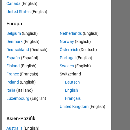
Canada
(English)
Aktiv
seit
United States
(English)
2017
Europa
Followers:
Belgium
(English)
Netherlands
(English)
0
Denmark
(English)
Norway
(English)
Following:
Deutschland
(Deutsch)
Österreich
(Deutsch)
0
España
(Español)
Portugal
(English)
Finland
(English)
Sweden
(English)
Follow
France
(Français)
Switzerland
Nachricht
Ireland
(English)
Deutsch
Italia
(Italiano)
English
Luxembourg
(English)
Français
Dashboard
United Kingdom
(English)
Asien-Pazifik
Statistik
Australia
(English)
Cody
MATLAB Answers
File Exchange
All