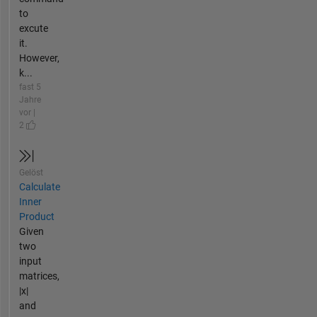
to
excute
it.
However,
k...
fast 5
Jahre
vor |
2
Gelöst
Calculate
Inner
Product
Given
two
input
matrices,
|x|
and