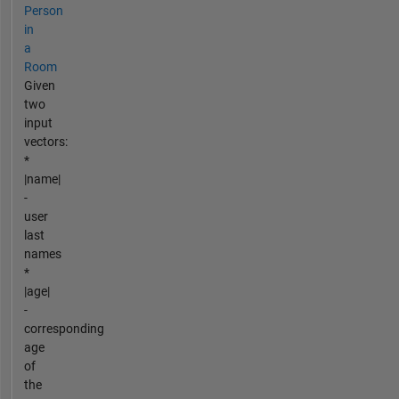
Person
in
a
Room
Given
two
input
vectors:
*
|name|
-
user
last
names
*
|age|
-
corresponding
age
of
the