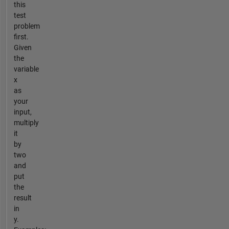
this
test
problem
first.
Given
the
variable
x
as
your
input,
multiply
it
by
two
and
put
the
result
in
y.