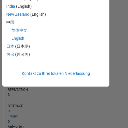
BEITRÄGE
India
(English)
L
1
New Zealand
(English)
中国
简体中文
0
11/17
11/18
11/19
11/21
11/22
11/23
11/25
01/18
03/19
05/20
07/21
09/22
01/25
11/16
03/18
07/19
11/20
L
03/22
07/23
11/24
03/26
English
ZEITACHSE
日本
(日本語)
한국
(한국어)
RANG
14.049
Kontakt zu Ihrer lokalen Niederlassung
of
302.025
REPUTATION
3
BEITRÄGE
3
Fragen
0
Antworten