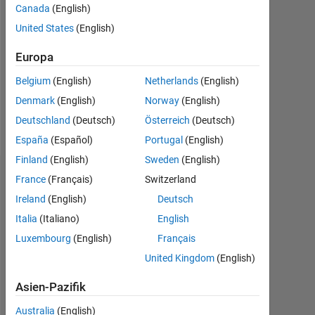
Canada
(English)
Followers:
United States
(English)
0
Europa
Following:
0
Belgium
(English)
Netherlands
(English)
Denmark
(English)
Norway
(English)
Follow
Deutschland
(Deutsch)
Österreich
(Deutsch)
España
(Español)
Portugal
(English)
Finland
(English)
Sweden
(English)
Dashboard
France
(Français)
Switzerland
Ireland
(English)
Deutsch
Statistik
Italia
(Italiano)
English
Luxembourg
(English)
Français
MATLAB Answers
Cody
All
United Kingdom
(English)
-2
-1
3
2
Asien-Pazifik
Australia
(English)