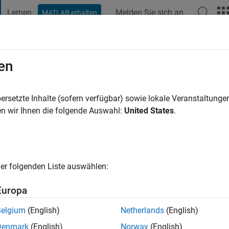
Lernen
Melden Sie sich an
MATLAB erhalten
t Playground
Diskussionen
Wettbewerbe
Blogs
Veröffentlic
en
ersetzte Inhalte (sofern verfügbar) sowie lokale Veranstaltung
ng:
0
n wir Ihnen die folgende Auswahl:
United States
.
cht
er folgenden Liste auswählen:
Europa
Belgium
(English)
Netherlands
(English)
Denmark
(English)
Norway
(English)