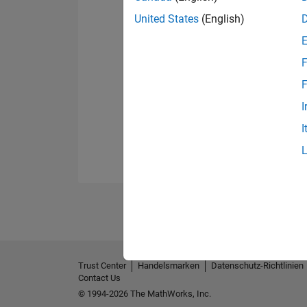
United States
(English)
F
F
I
I
Trust Center
Handelsmarken
Datenschutz-Richtlinien
Contact Us
© 1994-2026 The MathWorks, Inc.