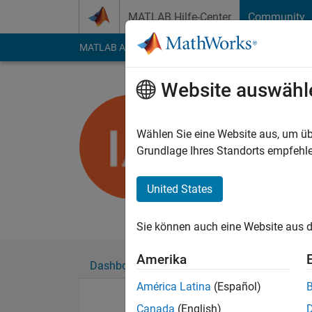
Weiter zum Inhalt
MATLAB Hilfe-Center
Community
MATLAB Answers
File Exchange
Cody
AI Cha
Website auswähl
Ahmad
Wählen Sie eine Website aus, um üb
Followers:
0
Followi
Grundlage Ihres Standorts empfehle
Follow
Nachri
United States
nil
Sie können auch eine Website aus d
Amerika
Dashboard
Abzeichen
Empfehlungen
América Latina
(Español)
Canada
(English)