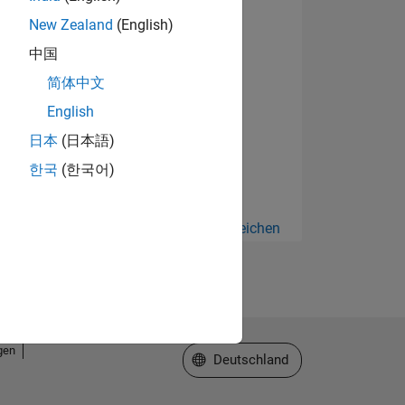
New Zealand
(English)
中国
简体中文
English
日本
(日本語)
한국
(한국어)
Alle anzeigen Abzeichen
gen
Website auswählen
Deutschland