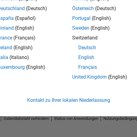
Deutschland
(Deutsch)
Österreich
(Deutsch)
España
(Español)
Portugal
(English)
inland
(English)
Sweden
(English)
rance
(Français)
Switzerland
reland
(English)
Deutsch
talia
(Italiano)
English
Luxembourg
(English)
Français
No Badges Earned
United Kingdom
(English)
Kontakt zu Ihrer lokalen Niederlassung
Datendiebstahl verhindern
Status von Anwendungen
Nutzungsbedingun