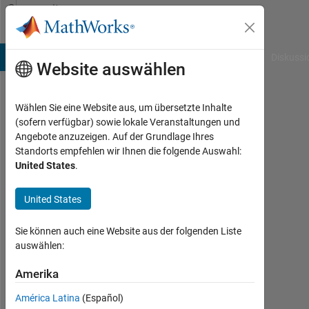
Weiter zum Inhalt
Community
Profile
B Answers
File Exchange
Cody
AI Chat Playground
Diskussi
Website auswählen
Wählen Sie eine Website aus, um übersetzte Inhalte
Andre
(sofern verfügbar) sowie lokale Veranstaltungen und
Angebote anzuzeigen. Auf der Grundlage Ihres
Zeug
Standorts empfehlen wir Ihnen die folgende Auswahl:
United States
.
Aktiv
seit
2014
United States
Followers:
Sie können auch eine Website aus der folgenden Liste
0
auswählen:
Following:
Amerika
0
América Latina
(Español)