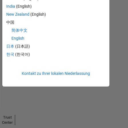
India
(English)
New Zealand
(English)
中国
简体中文
English
日本
(日本語)
No
한국
(한국어)
Endorsements
received
Kontakt zu Ihrer lokalen Niederlassung
Trust
Center