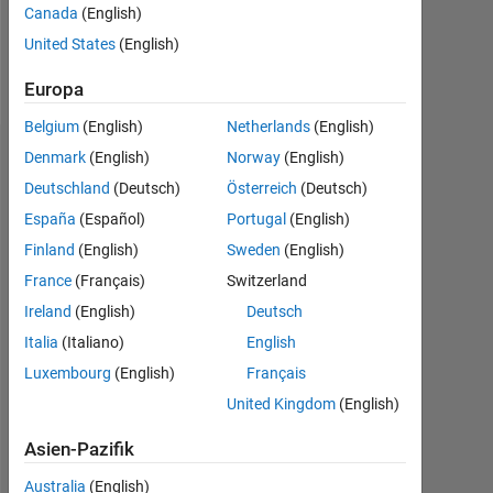
Canada
(English)
Follow
United States
(English)
Nachricht
Europa
Belgium
(English)
Netherlands
(English)
Denmark
(English)
Norway
(English)
Empfehlungen
Deutschland
(Deutsch)
Österreich
(Deutsch)
Please
España
(Español)
Portugal
(English)
login
Finland
(English)
Sweden
(English)
to
endorse
France
(Français)
Switzerland
this
Ireland
(English)
Deutsch
person
Italia
(Italiano)
English
in
a
Luxembourg
(English)
Français
skill
United Kingdom
(English)
Asien-Pazifik
Australia
(English)