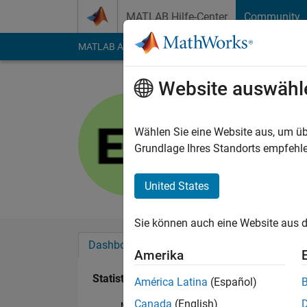
Weiter zum Inhalt
MATLAB Hilfe-Center
Community
MATLAB Answers
File Exchange
Cody
AI Cha
Website auswähl
Erkan
Last seen: 5 Monate 
Wählen Sie eine Website aus, um üb
Followers:
0
Followi
Grundlage Ihres Standorts empfehle
Follow
Nachri
United States
Sie können auch eine Website aus d
Dashboard
Abzeichen
Empfehlungen
Amerika
Statistik
América Latina
(Español)
Canada
(English)
MATLAB Answers