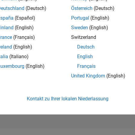
283.962
of 302.025
Deutschland
(Deutsch)
Österreich
(Deutsch)
España
(Español)
Portugal
(English)
REPUTATION
0
inland
(English)
Sweden
(English)
rance
(Français)
Switzerland
BEITRÄGE
19
Fragen
reland
(English)
Deutsch
1
Antwort
talia
(Italiano)
English
ANTWORTZUS
Luxembourg
(English)
Français
57.89%
/23
09/23
L
03/24
09/24
03/25
09/25
03/26
United Kingdom
(English)
ZEITACHSE
ERHALTENE
STIMMEN
0
Kontakt zu Ihrer lokalen Niederlassung