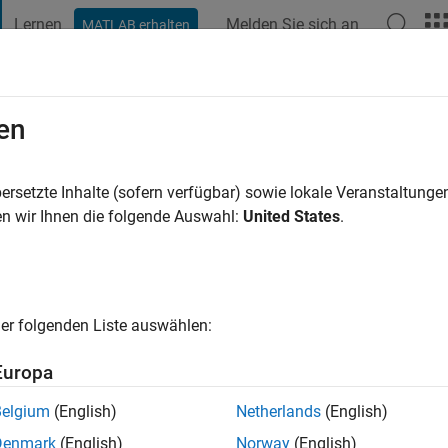
Lernen
Melden Sie sich an
MATLAB erhalten
t Playground
Diskussionen
Wettbewerbe
Blogs
Veröffentlic
en
vor
|
Aktiv seit 2020
ersetzte Inhalte (sofern verfügbar) sowie lokale Veranstaltung
ng:
0
n wir Ihnen die folgende Auswahl:
United States
.
cht
er folgenden Liste auswählen:
Europa
Belgium
(English)
Netherlands
(English)
RANG
Denmark
(English)
Norway
(English)