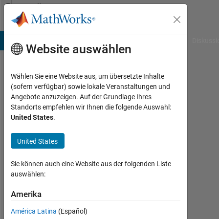
Weiter zum Inhalt
Community
Profile
B Answers
File Exchange
Cody
AI Chat Playground
Diskussi
Website auswählen
Wählen Sie eine Website aus, um übersetzte Inhalte
Iourii
(sofern verfügbar) sowie lokale Veranstaltungen und
Angebote anzuzeigen. Auf der Grundlage Ihres
Kouznetsov
Standorts empfehlen wir Ihnen die folgende Auswahl:
United States
.
Universiteit
Utrecht
United States
Last
seen:
Sie können auch eine Website aus der folgenden Liste
etwa
auswählen:
ein
Jahr
Amerika
vor
América Latina
(Español)
|