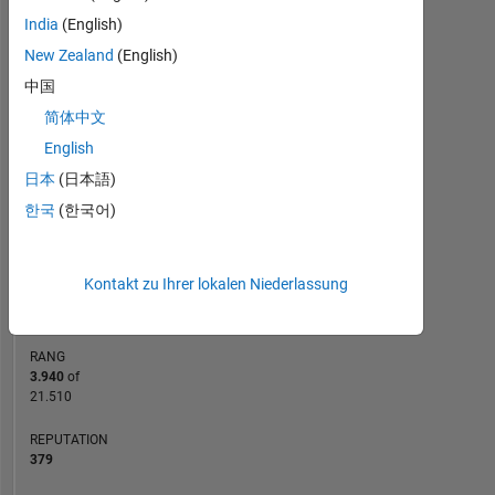
India
(English)
-2
-1
4
3
New Zealand
(English)
中国
2
简体中文
BEITRÄGE
L
English
1
日本
(日本語)
한국
(한국어)
0
12/18
11/19
10/20
09/21
08/22
07/23
06/24
05/25
04/26
02/19
03/20
04/21
05/22
06/23
07/24
08/25
01/18
03/19
05/20
07/21
09/22
L
11/23
01/25
03/26
Kontakt zu Ihrer lokalen Niederlassung
ZEITACHSE
RANG
3.940
of
21.510
REPUTATION
379