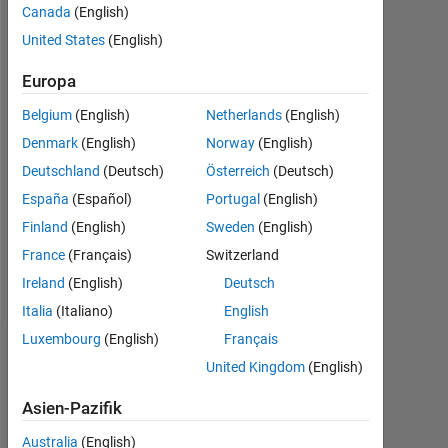
Aktiv
Canada
(English)
seit
United States
(English)
2018
Europa
Followers:
1
Belgium
(English)
Netherlands
(English)
Denmark
(English)
Norway
(English)
Following:
Deutschland
(Deutsch)
Österreich
(Deutsch)
0
España
(Español)
Portugal
(English)
Finland
(English)
Sweden
(English)
Follow
France
(Français)
Switzerland
Nachricht
Ireland
(English)
Deutsch
Italia
(Italiano)
English
Luxembourg
(English)
Français
Dashboard
United Kingdom
(English)
Statistik
Asien-Pazifik
File Exchange
Australia
(English)