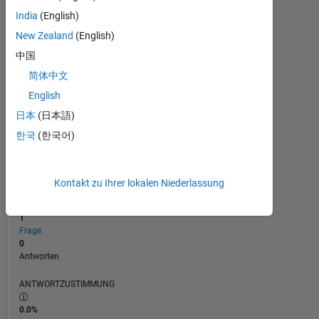
India
(English)
0
07/18
07/19
07/20
07/21
07/23
07/24
07/25
07/26
08/18
09/19
10/20
11/21
12/22
01/24
02/25
03/26
07/17
10/18
01/20
04/21
L
07/22
10/23
01/25
04/26
New Zealand
(English)
ZEITACHSE
中国
简体中文
English
RANG
101.954
日本
(日本語)
of
한국
(한국어)
302.025
REPUTATION
0
Kontakt zu Ihrer lokalen Niederlassung
BEITRÄGE
1
Frage
0
Antworten
ANTWORTZUSTIMMUNG
0.0%