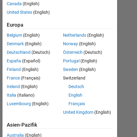
Canada
(English)
United States
(English)
Follow
Europa
Nachricht
Belgium
(English)
Netherlands
(English)
Denmark
(English)
Norway
(English)
Deutschland
(Deutsch)
Österreich
(Deutsch)
Dashboard
España
(Español)
Portugal
(English)
Statistik
Finland
(English)
Sweden
(English)
France
(Français)
Switzerland
MATLAB Answers
Ireland
(English)
Deutsch
-2
-1
3
2
Italia
(Italiano)
English
Luxembourg
(English)
Français
United Kingdom
(English)
BEITRÄGE
L
1
Asien-Pazifik
Australia
(English)