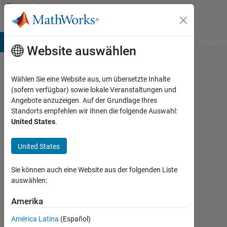
Weiter zum Inhalt
Community
Profile
B Answers
File Exchange
Cody
AI Chat Playground
Diskussi
Website auswählen
Wählen Sie eine Website aus, um übersetzte Inhalte
wavinya
(sofern verfügbar) sowie lokale Veranstaltungen und
Angebote anzuzeigen. Auf der Grundlage Ihres
Drexel
Standorts empfehlen wir Ihnen die folgende Auswahl:
University
United States
.
Aktiv
United States
seit
2017
Sie können auch eine Website aus der folgenden Liste
Followers:
auswählen:
0
Amerika
Following:
América Latina
(Español)
0