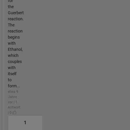
for
the
Guerbert
reaction.
The
reaction
begins
with
Ethanol,
which
couples
with
itself
to
form...
etwa 9
Jahre
vor | 1
Antwort
| 0
1