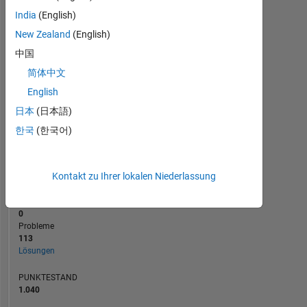
BEITRÄGE
10
30
India
(English)
20
New Zealand
(English)
10
中国
0
简体中文
10/16
12/17
02/19
04/20
06/21
08/22
10/23
12/24
12/16
04/18
08/19
12/20
04/22
08/23
04/26
08/15
02/17
08/18
02/20
L
08/21
02/23
08/24
02/26
English
ZEITACHSE
日本
(日本語)
한국
(한국어)
RANG
4.497
of
178.268
Kontakt zu Ihrer lokalen Niederlassung
BEITRÄGE
0
Probleme
113
Lösungen
PUNKTESTAND
1.040