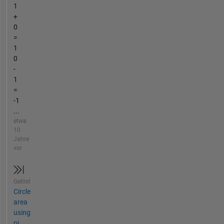
1
+
0
=
1
0
-
1
=
-1
...
etwa
10
Jahre
vor
Gelöst
Circle
area
using
pi