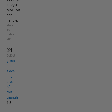
integer
MATLAB
can
handle.
etwa
10
Jahre
vor
Gelöst
given
3
sides,
find
area
of
this
triangle
1:3
-