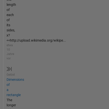
length
of
each
of
its
sides,
x?
<<http://upload.wikimedia.org/wikipe...
etwa
10
Jahre
vor
Gelöst
Dimensions
of
a
rectangle
The
longer