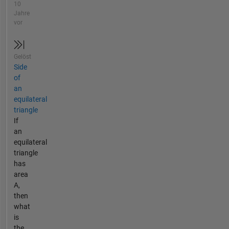
10
Jahre
vor
Gelöst
Side
of
an
equilateral
triangle
If
an
equilateral
triangle
has
area
A,
then
what
is
the