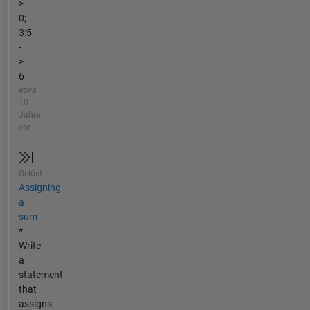
>
0;
3:5
-
>
6
etwa
10
Jahre
vor
Gelöst
Assigning
a
sum
*
Write
a
statement
that
assigns