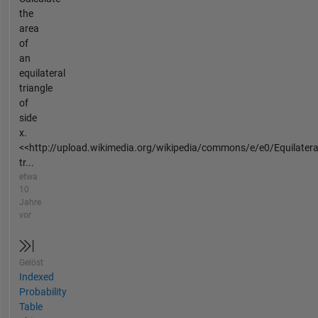
the
area
of
an
equilateral
triangle
of
side
x.
<<http://upload.wikimedia.org/wikipedia/commons/e/e0/Equilatera
tr...
etwa
10
Jahre
vor
Gelöst
Indexed
Probability
Table