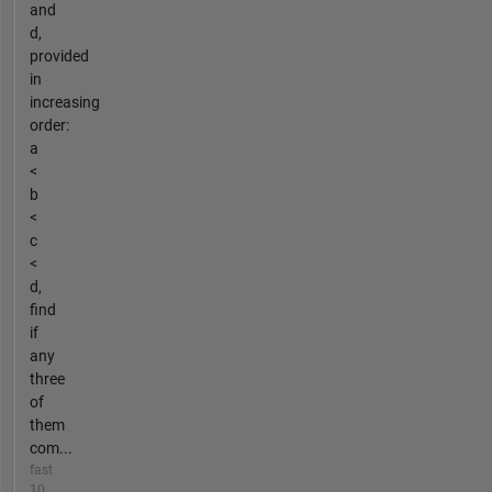
and
d,
provided
in
increasing
order:
a
<
b
<
c
<
d,
find
if
any
three
of
them
com...
fast
10