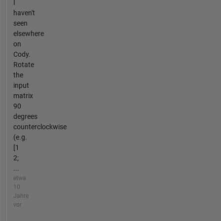
I
haven't
seen
elsewhere
on
Cody.
Rotate
the
input
matrix
90
degrees
counterclockwise
(e.g.
[1
2;
...
etwa
10
Jahre
vor