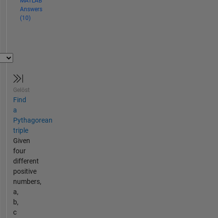
MATLAB
Answers
(10)
Gelöst
Find
a
Pythagorean
triple
Given
four
different
positive
numbers,
a,
b,
c