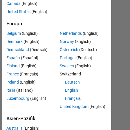
Canada
(English)
United States
(English)
Follow
Europa
Nachricht
AUTOMOTIVE
Belgium
(English)
Netherlands
(English)
ENGINEER
Denmark
(English)
Norway
(English)
www.jinsolkim.kr
Deutschland
(Deutsch)
Österreich
(Deutsch)
España
(Español)
Portugal
(English)
Finland
(English)
Sweden
(English)
Dashboard
France
(Français)
Switzerland
Statistik
Ireland
(English)
Deutsch
Italia
(Italiano)
English
Cody
MATLAB Answers
All
Luxembourg
(English)
Français
-10
-20
15
25
35
70
-5
5
60
United Kingdom
(English)
50
Asien-Pazifik
40
Australia
(English)