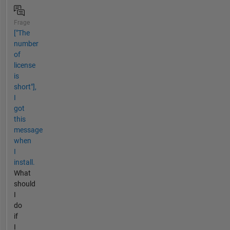
Frage
["The
number
of
license
is
short"],
I
got
this
message
when
I
install.
What
should
I
do
if
I