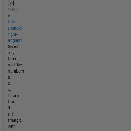
Gelöst
Is
this
triangle
right-
angled?
Given
any
three
positive
numbers
a,
b,
c,
return
true
if
the
triangle
with