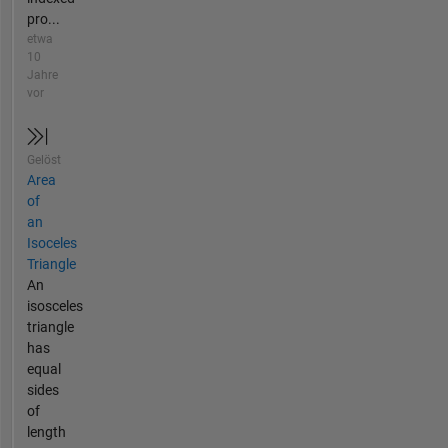
pro...
etwa
10
Jahre
vor
Gelöst
Area
of
an
Isoceles
Triangle
An
isosceles
triangle
has
equal
sides
of
length