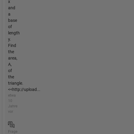
x
and
a
base
of
length
y.
Find
the
area,
A,
of
the
triangle.
<<http://upload...
etwa
10
Jahre
vor
Frage