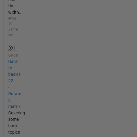
the
width...
etwa
10
Jahre
vor
Gelöst
Back
to
basics
22
-
Rotate
a
matrix
Covering
some
basic
topics