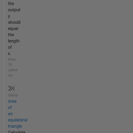
the
output
y
should
equal
the
length
of
x.
etwa
10
Jahre
vor
Gelöst
Area
of
an
equilateral
triangle
Calculate