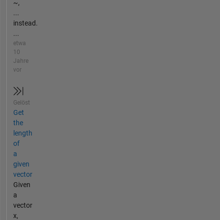
~,
...
instead.
...
etwa
10
Jahre
vor
Gelöst
Get
the
length
of
a
given
vector
Given
a
vector
x,