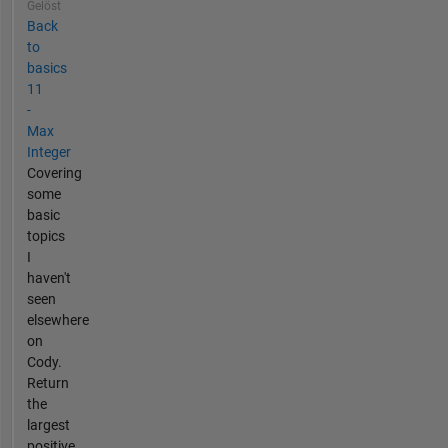
Gelöst
Back
to
basics
11
-
Max
Integer
Covering
some
basic
topics
I
haven't
seen
elsewhere
on
Cody.
Return
the
largest
positive