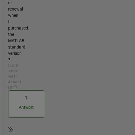
or
renewal
when
I
purchased
the
MATLAB
standard
version
?
fast 10
Jahre
vor | 1
Antwort
| 0
1
Antwort