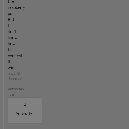
the
raspberry
pi.
But
I
don't
know
how
to
connect
it
with...
etwa 10
Jahre vor
| 0
Antworten
| 0
0
Antworten