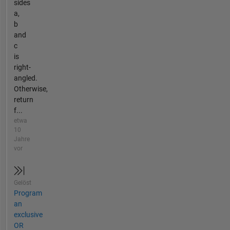
sides
a,
b
and
c
is
right-
angled.
Otherwise,
return
f...
etwa
10
Jahre
vor
Gelöst
Program
an
exclusive
OR