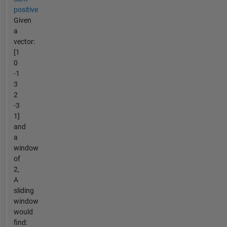
positive
Given
a
vector:
[1
0
-1
3
2
-3
1]
and
a
window
of
2,
A
sliding
window
would
find: