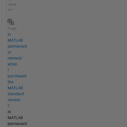
Jahre
vor
Frage
Is
MATLAB
permanant
or
renewal
when
I
purchased
the
MATLAB
standard
version
?
Is
MATLAB
permanant