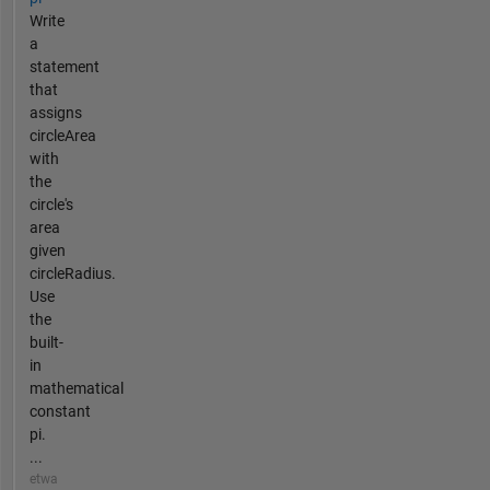
Write
a
statement
that
assigns
circleArea
with
the
circle's
area
given
circleRadius.
Use
the
built-
in
mathematical
constant
pi.
...
etwa