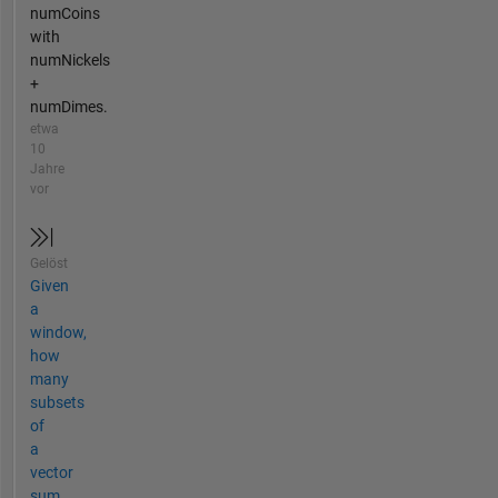
numCoins
with
numNickels
+
numDimes.
etwa
10
Jahre
vor
Gelöst
Given
a
window,
how
many
subsets
of
a
vector
sum