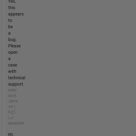
Yes,
this
appears
to
be
a
bug.
Please
open
a
case
with
technical
support.
mehr
als 6
Jahre
vor |
0
|
akzeptiert