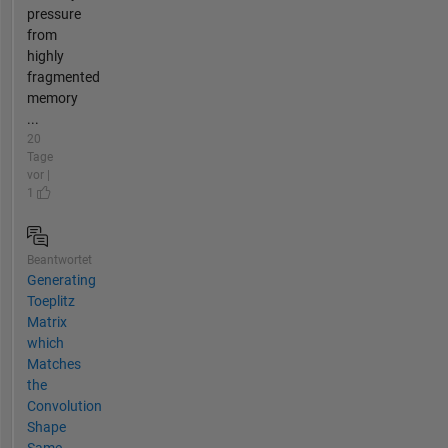
pressure
from
highly
fragmented
memory
...
20
Tage
vor |
1
Beantwortet
Generating
Toeplitz
Matrix
which
Matches
the
Convolution
Shape