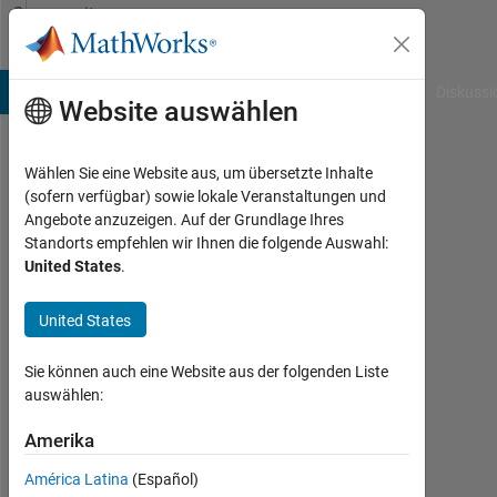
Weiter zum Inhalt
Community
Profile
B Answers
File Exchange
Cody
AI Chat Playground
Diskussi
Website auswählen
Wählen Sie eine Website aus, um übersetzte Inhalte
Chris
(sofern verfügbar) sowie lokale Veranstaltungen und
Angebote anzuzeigen. Auf der Grundlage Ihres
Turnes
Standorts empfehlen wir Ihnen die folgende Auswahl:
United States
.
MathWorks
United States
Last
seen:
Sie können auch eine Website aus der folgenden Liste
2
auswählen:
Tage
Amerika
vor
|
América Latina
(Español)
Aktiv