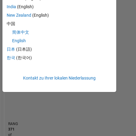
processing,
India
(English)
Statistik
image
New Zealand
(English)
processing,
MATLAB Answers
中国
linear
algebra.
简体中文
18
-4
-2
16
English
14
日本
(日本語)
12
한국
(한국어)
10
BEITRÄGE
10
8
6
Kontakt zu Ihrer lokalen Niederlassung
4
2
0
10/15
01/17
04/18
10/20
01/22
04/23
10/25
12/15
05/17
10/18
03/20
08/21
01/23
06/24
11/25
07/14
03/16
11/17
07/19
L
03/21
11/22
07/24
03/26
ZEITACHSE
RANG
371
of