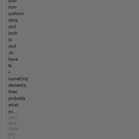
your
non-
uniform
data,
and
both
Is
and
Js
have
N
=
numel(Vs)
elements,
then
probably
what
yo...
mehr
als 4
Jahre
vor |