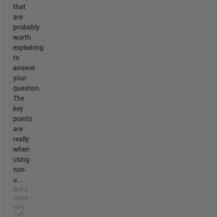
that
are
probably
worth
explaining
to
answer
your
question.
The
key
points
are
really:
when
using
non-
u...
fast 2
Jahre
vor |
1