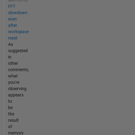
Beantwortet
FFT
slowdown
even
after
workspace
reset
As
suggested
in
other
comments,
what
you're
observing
appears
to
be
the
result
of
memory