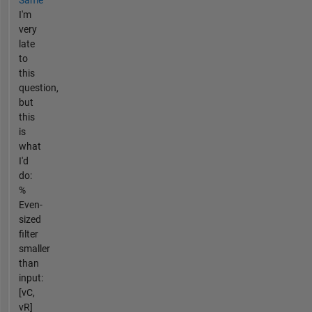
Same
I'm
very
late
to
this
question,
but
this
is
what
I'd
do:
%
Even-
sized
filter
smaller
than
input:
[vC,
vR]