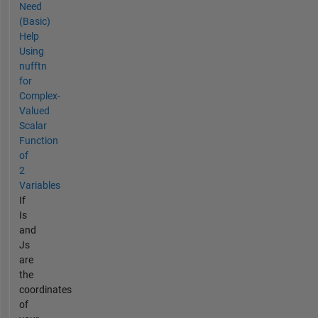
Need
(Basic)
Help
Using
nufftn
for
Complex-
Valued
Scalar
Function
of
2
Variables
If
Is
and
Js
are
the
coordinates
of