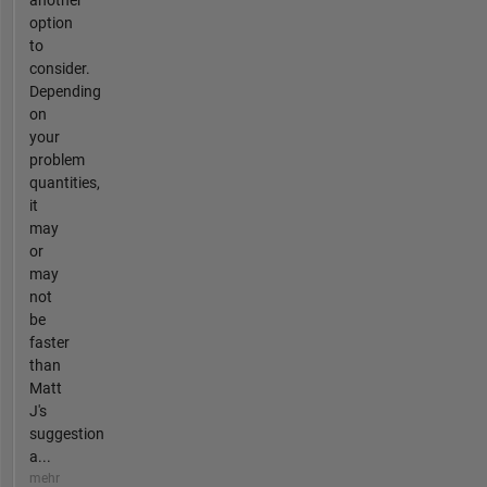
another
option
to
consider.
Depending
on
your
problem
quantities,
it
may
or
may
not
be
faster
than
Matt
J's
suggestion
a...
mehr