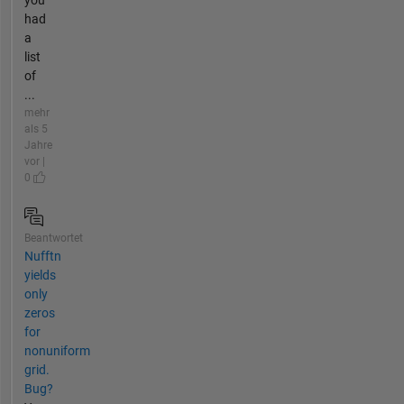
you
had
a
list
of
...
mehr
als 5
Jahre
vor |
0
Beantwortet
Nufftn
yields
only
zeros
for
nonuniform
grid.
Bug?