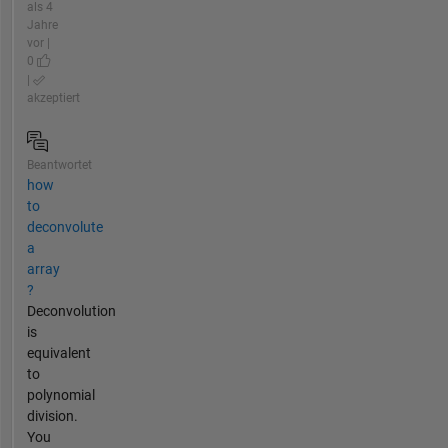
als 4
Jahre
vor |
0
|
akzeptiert
Beantwortet
how
to
deconvolute
a
array
?
Deconvolution
is
equivalent
to
polynomial
division.
You