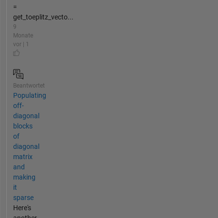
=
get_toeplitz_vecto...
9
Monate
vor | 1
Beantwortet
Populating
off-
diagonal
blocks
of
diagonal
matrix
and
making
it
sparse
Here's