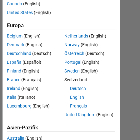
Canada
(English)
seit
2014
United States
(English)
Followers:
Europa
0
Belgium
(English)
Netherlands
(English)
Following:
Denmark
(English)
Norway
(English)
0
Deutschland
(Deutsch)
Österreich
(Deutsch)
España
(Español)
Portugal
(English)
Follow
Finland
(English)
Sweden
(English)
France
(Français)
Switzerland
Nachricht
I'm
Ireland
(English)
Deutsch
an
Italia
(Italiano)
English
electrical
Luxembourg
(English)
Français
engineer
by
United Kingdom
(English)
Mehr
education.
anzeigen
Professional
Asien-Pazifik
Interests:
Dashboard
Australia
(English)
signal