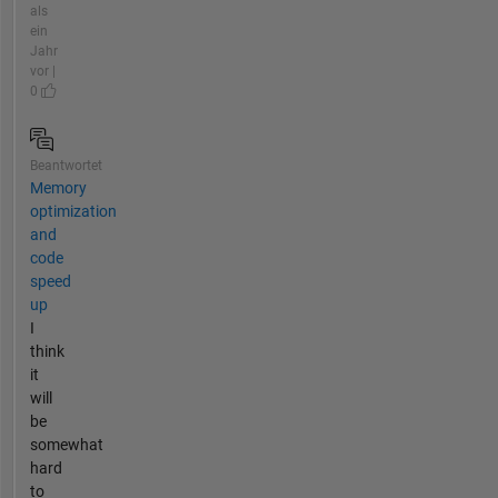
als
ein
Jahr
vor |
0
Beantwortet
Memory
optimization
and
code
speed
up
I
think
it
will
be
somewhat
hard
to