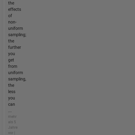
the
effects
of
non-
uniform
sampling;
the
further
you
get
from
uniform
sampling,
the
less
you
can
...
mehr
als 5
Jahre
vor |