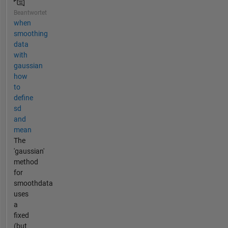
Beantwortet
when
smoothing
data
with
gaussian
how
to
define
sd
and
mean
The
'gaussian'
method
for
smoothdata
uses
a
fixed
(but