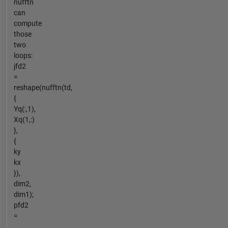
nufftn
can
compute
those
two
loops:
jfd2
=
reshape(nufftn(td,
{
Yq(:,1),
Xq(1,:)
},
{
ky
kx
}),
dim2,
dim1);
pfd2
=
...