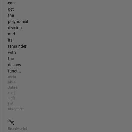
can
get
the
polynomial
division
and
its
remainder
with
the
deconv
funct...
mehr
als 4
Jahre
vor |
1
|
akzeptiert
Beantwortet