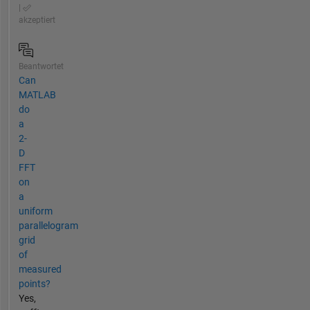
|
akzeptiert
Beantwortet
Can
MATLAB
do
a
2-
D
FFT
on
a
uniform
parallelogram
grid
of
measured
points?
Yes,