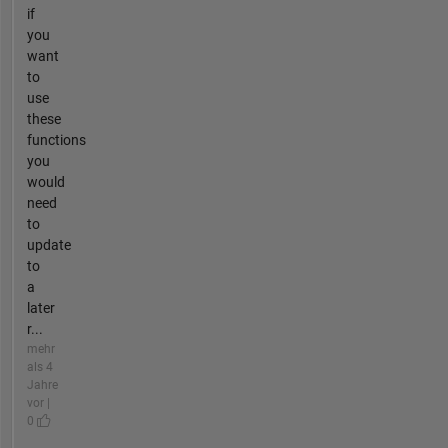
if
you
want
to
use
these
functions
you
would
need
to
update
to
a
later
r...
mehr
als 4
Jahre
vor |
0