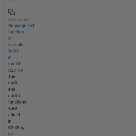
Beantwortet
Unrecognized
function
or
variable
'nufft'
in
matlab
R2019b
The
nufft
and
nufftn
functions
were
added
in
R2020a,
so