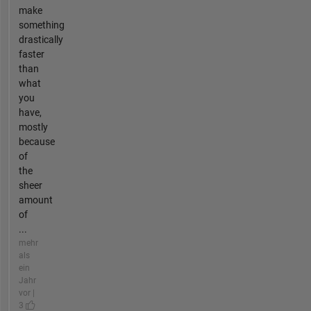
make
something
drastically
faster
than
what
you
have,
mostly
because
of
the
sheer
amount
of
...
mehr
als
ein
Jahr
vor |
3