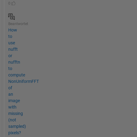
0
Beantwortet
How
to
use
nufft
or
nufftn
to
compute
NonUniformFFT
of
an
image
with
missing
(not
sampled)
pixels?