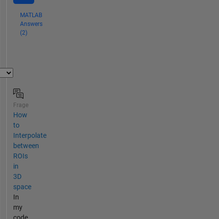
MATLAB
Answers
(2)
Frage
How
to
Interpolate
between
ROIs
in
3D
space
In
my
code,