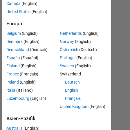
seit
Canada
(English)
2020
United States
(English)
Followers:
Europa
0
Belgium
(English)
Netherlands
(English)
Following:
Denmark
(English)
Norway
(English)
0
Deutschland
(Deutsch)
Österreich
(Deutsch)
España
(Español)
Portugal
(English)
Follow
Finland
(English)
Sweden
(English)
France
(Français)
Switzerland
Ireland
(English)
Deutsch
Dashboard
Italia
(Italiano)
English
Luxembourg
(English)
Français
Statistik
United Kingdom
(English)
MATLAB Answers
Asien-Pazifik
-2
-1
3
2
Australia
(English)