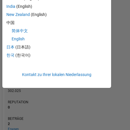
India
(English)
BEITRÄGE
New Zealand
(English)
L
1
中国
简体中文
English
0
日本
(日本語)
12/20
08/21
04/22
12/22
08/23
04/24
12/24
08/25
04/26
01/21
10/21
07/22
04/23
01/24
10/24
07/25
04/20
03/21
02/22
01/23
L
12/23
11/24
10/25
한국
(한국어)
ZEITACHSE
Kontakt zu Ihrer lokalen Niederlassung
RANG
270.782
of
302.025
REPUTATION
0
BEITRÄGE
2
Fragen