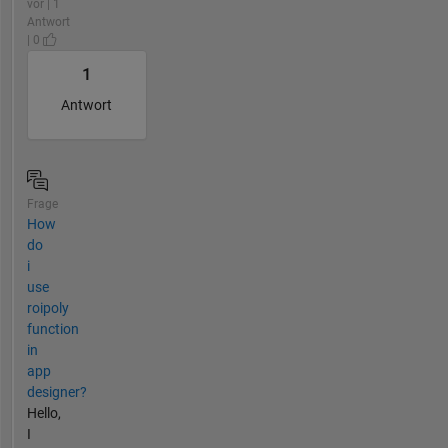
vor | 1
Antwort
| 0
1
Antwort
Frage
How
do
i
use
roipoly
function
in
app
designer?
Hello,
I