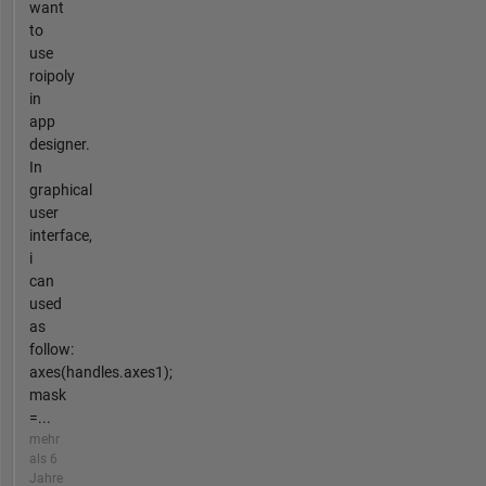
want
to
use
roipoly
in
app
designer.
In
graphical
user
interface,
i
can
used
as
follow:
axes(handles.axes1);
mask
=...
mehr
als 6
Jahre