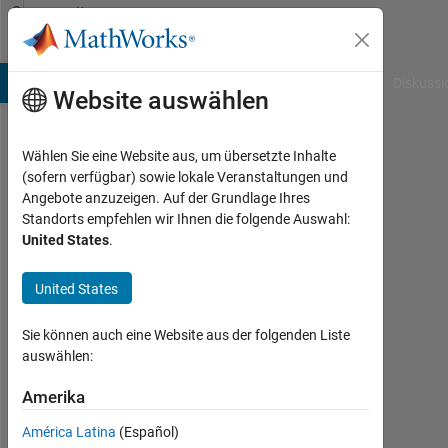
Weiter zum Inhalt
Community
Profile
B Answers
File Exchange
Cody
AI Chat Playground
Diskussi
Website auswählen
Wählen Sie eine Website aus, um übersetzte Inhalte
Kyeong
(sofern verfügbar) sowie lokale Veranstaltungen und
Angebote anzuzeigen. Auf der Grundlage Ihres
Min
Standorts empfehlen wir Ihnen die folgende Auswahl:
United States
.
Kim
Last
United States
seen:
etwa
Sie können auch eine Website aus der folgenden Liste
3
auswählen:
Jahre
vor
Amerika
|
Aktiv
América Latina
(Español)