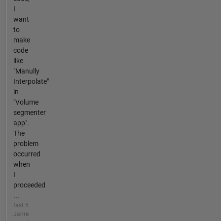
I
want
to
make
code
like
"Manully
Interpolate"
in
"Volume
segmenter
app".
The
problem
occurred
when
I
proceeded
...
fast 5
Jahre