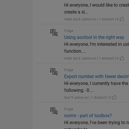
Hi everyone, I would like to cre
create a si...
mehr als 8 Jahre vor | 1 Antwort | 0
Frage
Using aoctool in the right way
Hi everyone, I'm interested in u
function....
mehr als 8 Jahre vor | 1 Antwort | 0
Frage
Export number with fewer decim
Hi everyone, I currently have th
following: -0....
fast 9 Jahre vor | 1 Antwort | 0
Frage
normr - part of toolbox?
Hi everyone, I've been trying to 