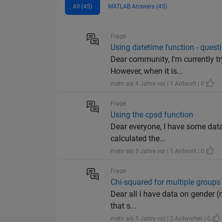
All (45)
MATLAB Answers (45)
Frage
Using datetime function - quest
Dear community, I'm currently tr
However, when it is...
mehr als 4 Jahre vor | 1 Antwort | 0
Frage
Using the cpsd function
Dear everyone, I have some data
calculated the...
mehr als 5 Jahre vor | 1 Antwort | 0
Frage
Chi-squared for multiple groups
Dear all I have data on gender (
that s...
mehr als 5 Jahre vor | 2 Antworten | 0