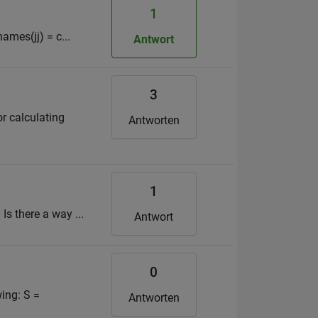
1
names(jj) = c...
Antwort
3
r calculating
Antworten
1
Is there a way ...
Antwort
0
wing: S =
Antworten