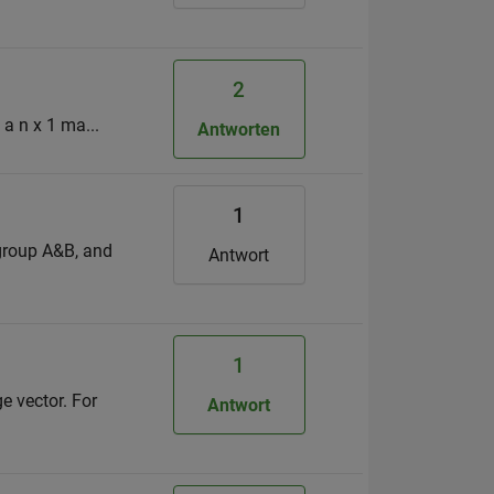
2
g a n x 1 ma...
Antworten
1
 group A&B, and
Antwort
1
ge vector. For
Antwort