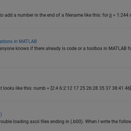
to add a number in the end of a filename like this: for jj = 1:244 
lations in MATLAB
 anyone knows if there already is code or a toolbox in MATLAB fo
at looks like this: numb = [2:4 6:2:12 17 25 26:28 35 37 38:41 46] 
0)
uble loading ascii files ending in (.b00). When I write the follo