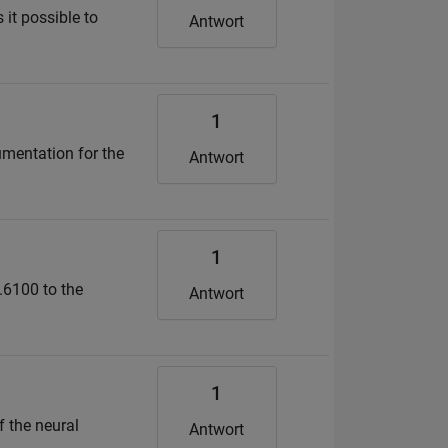
 it possible to
Antwort
1
umentation for the
Antwort
1
0.6100 to the
Antwort
1
f the neural
Antwort