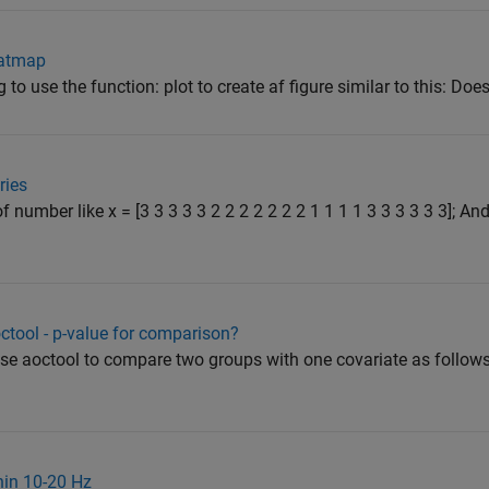
heatmap
g to use the function: plot to create af figure similar to this: Do
ries
 number like x = [3 3 3 3 3 2 2 2 2 2 2 2 1 1 1 1 3 3 3 3 3 3]; And
tool - p-value for comparison?
 use aoctool to compare two groups with one covariate as follows
hin 10-20 Hz