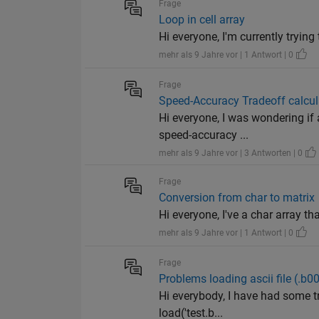
Frage
Loop in cell array
Hi everyone, I'm currently trying 
mehr als 9 Jahre vor | 1 Antwort | 0
Frage
Speed-Accuracy Tradeoff calcu
Hi everyone, I was wondering if
speed-accuracy ...
mehr als 9 Jahre vor | 3 Antworten | 0
Frage
Conversion from char to matrix
Hi everyone, I've a char array th
mehr als 9 Jahre vor | 1 Antwort | 0
Frage
Problems loading ascii file (.b0
Hi everybody, I have had some tro
load('test.b...