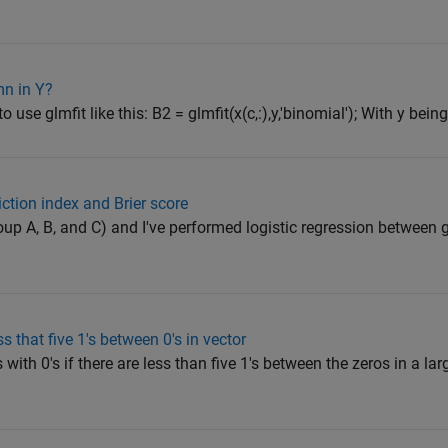
mn in Y?
o use glmfit like this: B2 = glmfit(x(c,:),y,'binomial'); With y bein
tion index and Brier score
roup A, B, and C) and I've performed logistic regression between
ess that five 1's between 0's in vector
 with 0's if there are less than five 1's between the zeros in a lar