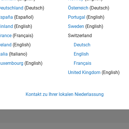
14.381
of 302.031
Deutschland
(Deutsch)
Österreich
(Deutsch)
España
(Español)
Portugal
(English)
REPUTATION
3
inland
(English)
Sweden
(English)
rance
(Français)
Switzerland
BEITRÄGE
44
Fragen
reland
(English)
Deutsch
1
Antwort
talia
(Italiano)
English
ANTWORTZUS
Luxembourg
(English)
Français
31.82%
03/20
L
02/21
01/22
12/22
11/23
10/24
09/25
08/26
United Kingdom
(English)
ZEITACHSE
ERHALTENE
STIMMEN
3
Kontakt zu Ihrer lokalen Niederlassung