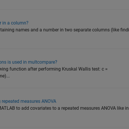
r in a column?
ontaining names and a number in two separate columns (like find
ons is used in multcompare?
wing function after performing Kruskal Wallis test: c =
e)...
ng repeated measures ANOVA
n MATLAB to add covariates to a repeated measures ANOVA like i