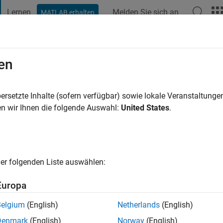
Lernen
Melden Sie sich an
MATLAB erhalten
t Playground
Diskussionen
Wettbewerbe
Blogs
Veröffentlic
en
3 Jahre vor
|
Aktiv seit 2014
ersetzte Inhalte (sofern verfügbar) sowie lokale Veranstaltung
ng:
0
n wir Ihnen die folgende Auswahl:
United States
.
cht
er folgenden Liste auswählen:
Europa
Belgium
(English)
Netherlands
(English)
RANG
Denmark
(English)
Norway
(English)