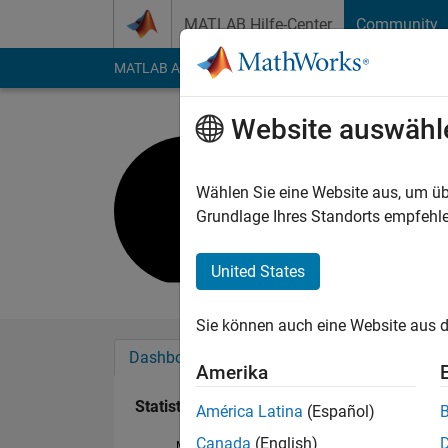
Weiter zum Inhalt
MATLAB Hilfe-Center
Community
MATLAB Answers
File Exchange
Cody
AI Cha
Website auswähl
Eric
Last seen: mehr als 
Wählen Sie eine Website aus, um üb
Followers:
0
Followi
Grundlage Ihres Standorts empfehle
Follow
Nachri
United States
Sie können auch eine Website aus d
Dashboard
Abzeichen
Empfehlungen
Amerika
Statistik
América Latina
(Español)
Canada
(English)
MATLAB Answers