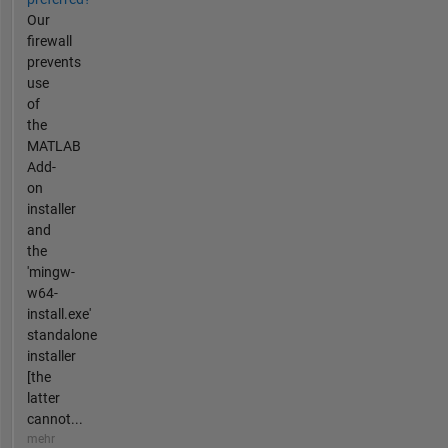
Our
firewall
prevents
use
of
the
MATLAB
Add-
on
installer
and
the
'mingw-
w64-
install.exe'
standalone
installer
[the
latter
cannot...
mehr