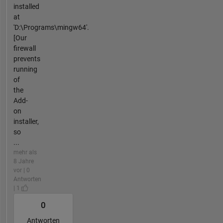
installed
at
'D:\Programs\mingw64'.
[Our
firewall
prevents
running
of
the
Add-
on
installer,
so
...
mehr als
8 Jahre
vor | 0
Antworten
| 1
0
Antworten