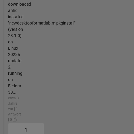
downloaded
anhd
installed
"newdesktopformatlab.mlpkginstall"
(version
23.1.0)
on
Linux
2023a
update
2,
running
on
Fedora
38...
etwa 3
Jahre
vor | 1
Antwort
| 0
1