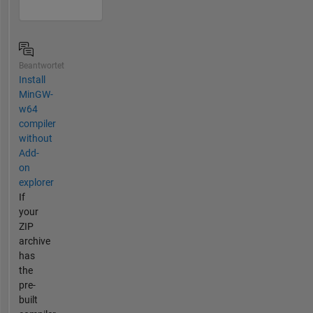
Beantwortet
Install
MinGW-
w64
compiler
without
Add-
on
explorer
If
your
ZIP
archive
has
the
pre-
built