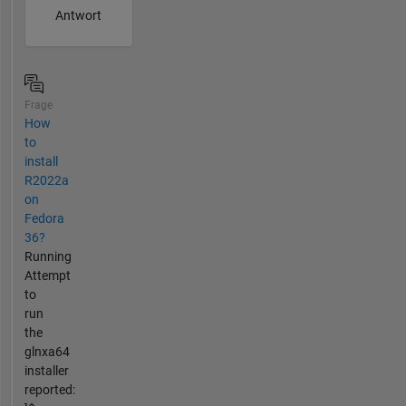
Antwort
Frage
How
to
install
R2022a
on
Fedora
36?
Running
Attempt
to
run
the
glnxa64
installer
reported: