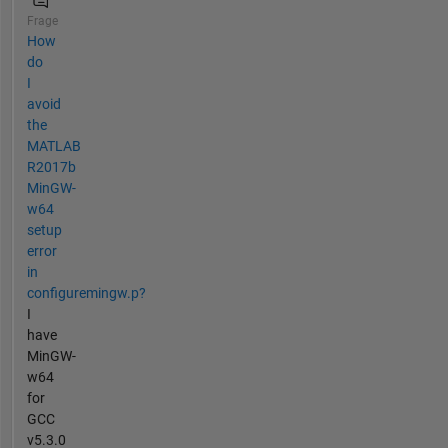
Frage
How
do
I
avoid
the
MATLAB
R2017b
MinGW-
w64
setup
error
in
configuremingw.p?
I
have
MinGW-
w64
for
GCC
v5.3.0