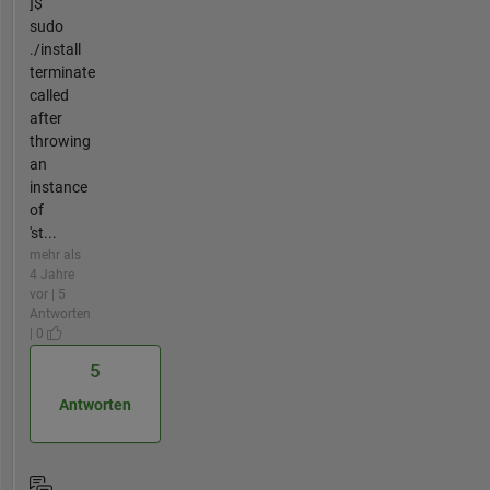
]$
sudo
./install
terminate
called
after
throwing
an
instance
of
'st...
mehr als
4 Jahre
vor | 5
Antworten
| 0
5
Antworten