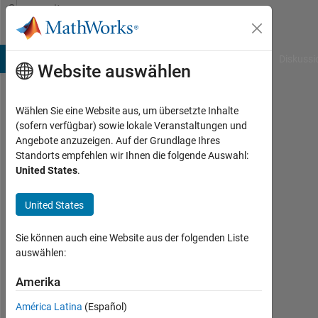
Weiter zum Inhalt
Community
Profile
B Answers
File Exchange
Cody
AI Chat Playground
Diskussi
Website auswählen
Wählen Sie eine Website aus, um übersetzte Inhalte
Mark
(sofern verfügbar) sowie lokale Veranstaltungen und
Angebote anzuzeigen. Auf der Grundlage Ihres
Thomas
Standorts empfehlen wir Ihnen die folgende Auswahl:
United States
.
Last
seen:
etwa
United States
ein
Jahr
Sie können auch eine Website aus der folgenden Liste
vor
auswählen:
|
Aktiv
Amerika
seit
América Latina
(Español)
2018