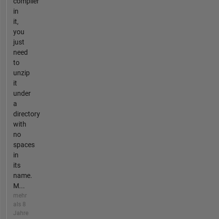
compiler
in
it,
you
just
need
to
unzip
it
under
a
directory
with
no
spaces
in
its
name.
M...
mehr
als 8
Jahre