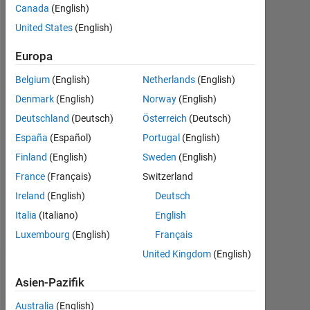
Canada
(English)
Followers:
United States
(English)
0
Europa
Following:
0
Belgium
(English)
Netherlands
(English)
Denmark
(English)
Norway
(English)
Follow
Deutschland
(Deutsch)
Österreich
(Deutsch)
España
(Español)
Portugal
(English)
Nachricht
Finland
(English)
Sweden
(English)
Software
engineer
France
(Français)
Switzerland
for
Ireland
(English)
Deutsch
30
Italia
(Italiano)
English
years,
Mehr
mainly
Luxembourg
(English)
Français
anzeigen
on
United Kingdom
(English)
Unix,
Dashboard
Solaris
Asien-Pazifik
&
Statistik
Linux.
Australia
(English)