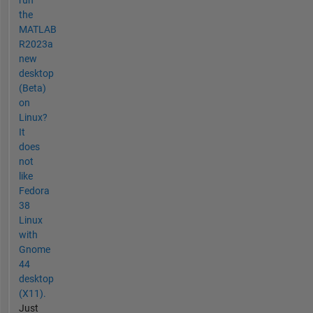
run
the
MATLAB
R2023a
new
desktop
(Beta)
on
Linux?
It
does
not
like
Fedora
38
Linux
with
Gnome
44
desktop
(X11).
Just