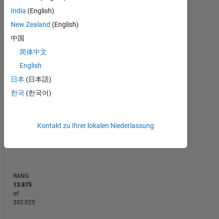
India
(English)
MATLAB Answers
New Zealand
(English)
-2
-1
5
4
中国
简体中文
3
English
BEITRÄGE
日本
(日本語)
L
2
한국
(한국어)
1
0
Kontakt zu Ihrer lokalen Niederlassung
12/18
11/19
10/20
09/21
08/22
07/23
06/24
05/25
04/26
02/19
03/20
04/21
05/22
06/23
07/24
08/25
01/18
03/19
05/20
07/21
09/22
L
11/23
01/25
03/26
ZEITACHSE
RANG
13.875
of
302.025