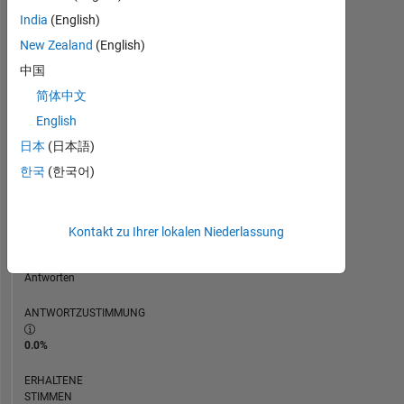
ZEITACHSE
India
(English)
New Zealand
(English)
中国
RANG
74.233
简体中文
of
English
302.031
日本
(日本語)
REPUTATION
한국
(한국어)
0
BEITRÄGE
2
Kontakt zu Ihrer lokalen Niederlassung
Fragen
0
Antworten
ANTWORTZUSTIMMUNG
0.0%
ERHALTENE
STIMMEN