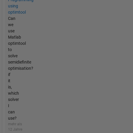
using
optimtool
Can
we
use
Matlab
optimtool
to
solve
semidiefinite
optimisation?
if
it
is,
which
solver
I
can
use?
mehr als
12 Jahre