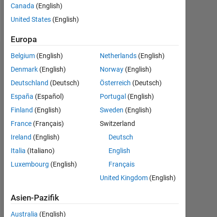
Canada
(English)
Nachricht
United States
(English)
Europa
Belgium
(English)
Netherlands
(English)
Dashboard
Denmark
(English)
Norway
(English)
Statistik
Deutschland
(Deutsch)
Österreich
(Deutsch)
España
(Español)
Portugal
(English)
MATLAB Answers
Finland
(English)
Sweden
(English)
-2
-1
3
2
France
(Français)
Switzerland
Ireland
(English)
Deutsch
Italia
(Italiano)
English
BEITRÄGE
Luxembourg
L
1
(English)
Français
United Kingdom
(English)
Asien-Pazifik
0
Australia
(English)
03/15
07/16
11/17
03/19
07/20
11/21
03/23
07/24
11/25
05/15
11/16
05/18
11/19
05/21
11/22
11/13
08/15
05/17
02/19
L
11/20
08/22
05/24
02/26