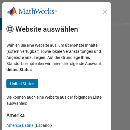
Weiter zum Inhalt
Community
Profile
B Answers
File Exchange
Cody
AI Chat Playground
Diskussi
Website auswählen
Wählen Sie eine Website aus, um übersetzte Inhalte
Rose
(sofern verfügbar) sowie lokale Veranstaltungen und
Angebote anzuzeigen. Auf der Grundlage Ihres
Aktiv
Standorts empfehlen wir Ihnen die folgende Auswahl:
seit
United States
.
2013
United States
Followers:
0
Sie können auch eine Website aus der folgenden Liste
auswählen:
Following:
0
Amerika
América Latina
(Español)
Follow