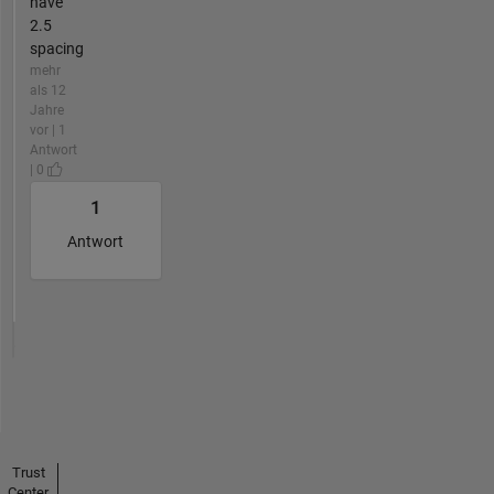
have
2.5
spacing
mehr
als 12
Jahre
vor | 1
Antwort
| 0
1
Antwort
Trust
Center