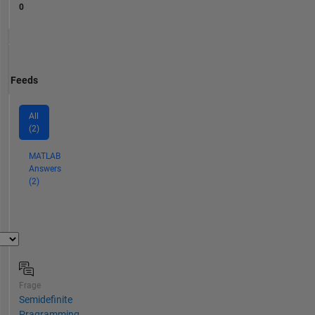
0
Feeds
All
(2)
MATLAB
Answers
(2)
Frage
Semidefinite
Pragramming