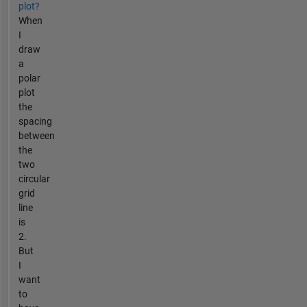
plot?
When
I
draw
a
polar
plot
the
spacing
between
the
two
circular
grid
line
is
2.
But
I
want
to