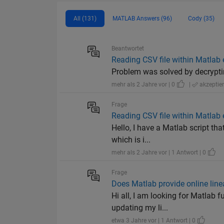
All (131)
MATLAB Answers (96)
Cody (35)
Beantwortet
Reading CSV file within Matlab 
Problem was solved by decryptin
mehr als 2 Jahre vor | 0
|
akzeptier
Frage
Reading CSV file within Matlab 
Hello, I have a Matlab script tha
which is i...
mehr als 2 Jahre vor | 1 Antwort | 0
Frage
Does Matlab provide online linea
Hi all, I am looking for Matlab 
updating my li...
etwa 3 Jahre vor | 1 Antwort | 0