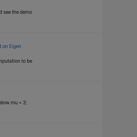
nd see the demo
d on Eigen
omputation to be
below mu = 3;