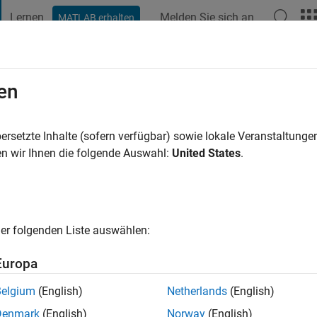
Lernen
Melden Sie sich an
MATLAB erhalten
t Playground
Diskussionen
Wettbewerbe
Blogs
Veröffentlic
en
2 Jahre vor
|
Aktiv seit 2020
ersetzte Inhalte (sofern verfügbar) sowie lokale Veranstaltung
ng:
0
n wir Ihnen die folgende Auswahl:
United States
.
cht
er folgenden Liste auswählen:
Europa
Belgium
(English)
Netherlands
(English)
Denmark
(English)
Norway
(English)