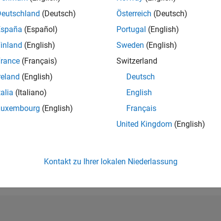
RANG
Deutschland
(Deutsch)
Österreich
(Deutsch)
392
of 302.025
España
(Español)
Portugal
(English)
REPUTATION
inland
(English)
Sweden
(English)
208
rance
(Français)
Switzerland
BEITRÄGE
reland
(English)
Deutsch
10
Fragen
86
Antworten
talia
(Italiano)
English
Luxembourg
(English)
Français
ANTWORTZUS
United Kingdom
(English)
70.0%
23
07/23
L
01/24
07/24
01/25
07/25
01/26
07/26
ZEITACHSE
ERHALTENE
STIMMEN
Kontakt zu Ihrer lokalen Niederlassung
17