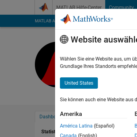
Weiter zum Inhalt
MATLAB Hilfe-Center
Community
MATLAB Answers
File Exchange
Cody
AI Cha
Website auswähl
Yazan
Last seen: mehr als 
Wählen Sie eine Website aus, um üb
Followers:
0
Followi
Grundlage Ihres Standorts empfehle
Follow
Nachri
United States
Matlabist
Sie können auch eine Website aus d
Amerika
Dashboard
Abzeichen
Empfehlungen
América Latina
(Español)
Statistik
Canada
(English)