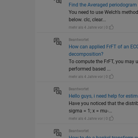
Find the Averaged periodogram
You need to use Welch’s method 
below. clc, clear...
mehr als 4 Jahre vor | 0
Beantwortet
How can applied FrFT of an ECG 
decomposition?
To compute the FrFT, you may use
performed based ...
mehr als 4 Jahre vor | 0
Beantwortet
Hello guys, i need help for est
Have you noticed that the distr
sigma = 1; x = mu-...
mehr als 4 Jahre vor | 0
Beantwortet
How to do a hankel transform o