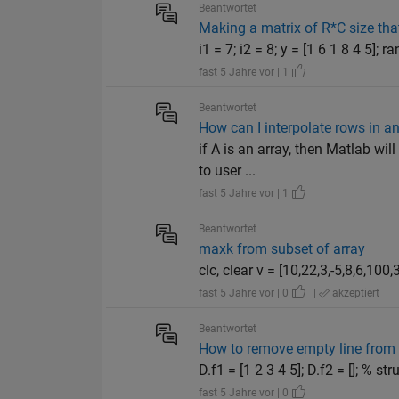
Beantwortet
Making a matrix of R*C size tha
i1 = 7; i2 = 8; y = [1 6 1 8 4 5]; 
fast 5 Jahre vor | 1
Beantwortet
How can I interpolate rows in an
if A is an array, then Matlab wi
to user ...
fast 5 Jahre vor | 1
Beantwortet
maxk from subset of array
clc, clear v = [10,22,3,-5,8,6,100
fast 5 Jahre vor | 0
|
akzeptiert
Beantwortet
How to remove empty line from 
D.f1 = [1 2 3 4 5]; D.f2 = []; % s
fast 5 Jahre vor | 0