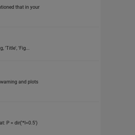
ntioned that in your
 'Title', 'Fig...
a warning and plots
: P = dir('*I=0.5')