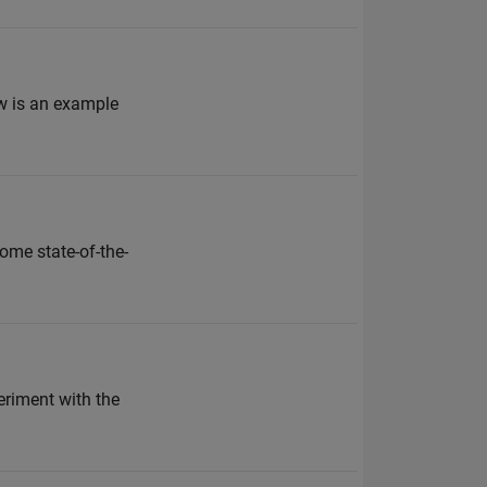
ow is an example
ome state-of-the-
eriment with the