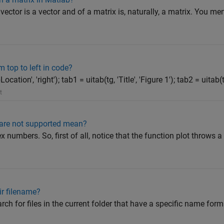
ector is a vector and of a matrix is, naturally, a matrix. You me
 top to left in code?
cation', 'right'); tab1 = uitab(tg, 'Title', 'Figure 1'); tab2 = uitab(tg,
t
 are not supported mean?
x numbers. So, first of all, notice that the function plot throws 
eir filename?
ch for files in the current folder that have a specific name format