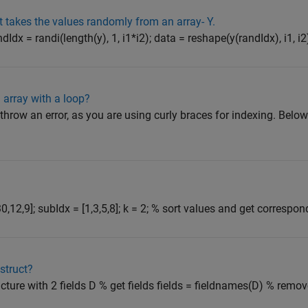
t takes the values randomly from an array- Y.
randIdx = randi(length(y), 1, i1*i2); data = reshape(y(randIdx), i1, i2
 array with a loop?
ll throw an error, as you are using curly braces for indexing. Bel
,30,12,9]; subIdx = [1,3,5,8]; k = 2; % sort values and get correspond
struct?
tructure with 2 fields D % get fields fields = fieldnames(D) % remov