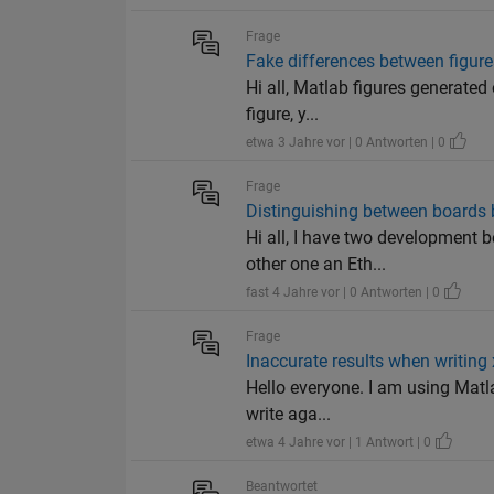
Frage
Fake differences between figur
Hi all, Matlab figures generated
figure, y...
etwa 3 Jahre vor | 0 Antworten | 0
Frage
Distinguishing between boards 
Hi all, I have two development 
other one an Eth...
fast 4 Jahre vor | 0 Antworten | 0
Frage
Inaccurate results when writing 
Hello everyone. I am using Matlab
write aga...
etwa 4 Jahre vor | 1 Antwort | 0
Beantwortet