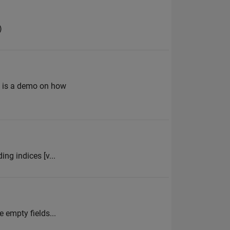
)
ow is a demo on how
ing indices [v...
e empty fields...