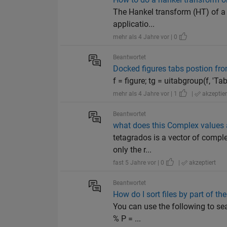
The Hankel transform (HT) of a v
applicatio...
mehr als 4 Jahre vor | 0
Beantwortet
Docked figures tabs postion from
f = figure; tg = uitabgroup(f, 'TabLo
mehr als 4 Jahre vor | 1
|
akzeptier
Beantwortet
what does this Complex values
tetagrados is a vector of comple
only the r...
fast 5 Jahre vor | 0
|
akzeptiert
Beantwortet
How do I sort files by part of th
You can use the following to sear
% P = ...