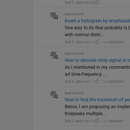
fast 5 Jahre vor | 0
Beantwortet
Invert a histogram by emphasizi
One way to do that probably is 
with normal distri...
fast 5 Jahre vor | 1
|
akzeptiert
Beantwortet
How to denoise chirp signal in
As I mentioned in my comments 
art time-frequency ...
fast 5 Jahre vor | 1
|
akzeptiert
Beantwortet
How to find the maximum of pe
Below, I am proposing an implem
findpeaks multiple...
fast 5 Jahre vor | 0
|
akzeptiert