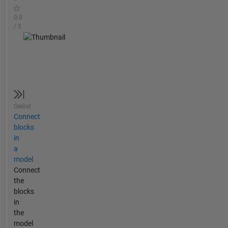
0.0
/ 5
Gelöst
Connect
blocks
in
a
model
Connect
the
blocks
in
the
model