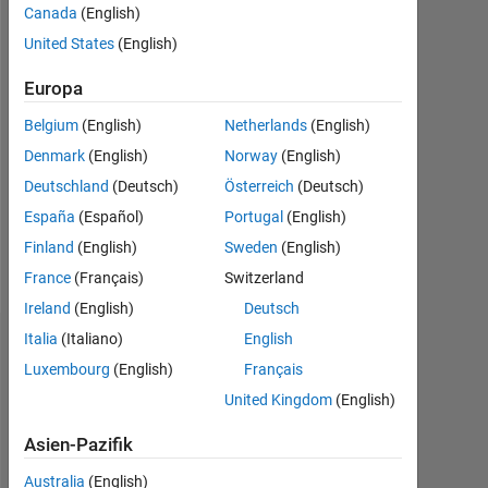
Canada
(English)
2014
United States
(English)
Followers:
1
Europa
Belgium
(English)
Netherlands
(English)
Following:
0
Denmark
(English)
Norway
(English)
Deutschland
(Deutsch)
Österreich
(Deutsch)
Follow
España
(Español)
Portugal
(English)
Finland
(English)
Sweden
(English)
Nachricht
France
(Français)
Switzerland
Ireland
(English)
Deutsch
Italia
(Italiano)
English
Dashboard
Luxembourg
(English)
Français
United Kingdom
(English)
Statistik
MATLAB Answers
File Exchange
Cody
All
Asien-Pazifik
Discussions
Australia
(English)