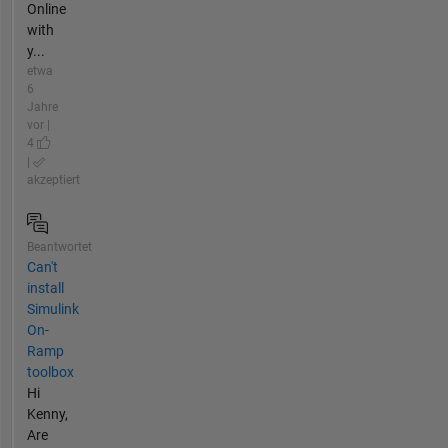
Online
with
y...
etwa
6
Jahre
vor |
4
|
akzeptiert
Beantwortet
Can't
install
Simulink
On-
Ramp
toolbox
Hi
Kenny,
Are