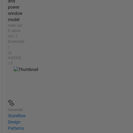
and
power
window
model
mehr als
9 Jahre
vor | 1
Download
|
4.83333
/ 5
Gesendet
Stateflow
Design
Patterns