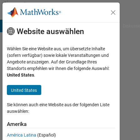
Weiter zum Inhalt
Community
Profile
B Answers
File Exchange
Cody
AI Chat Playground
Diskussi
Website auswählen
Wählen Sie eine Website aus, um übersetzte Inhalte
Michael
(sofern verfügbar) sowie lokale Veranstaltungen und
Angebote anzuzeigen. Auf der Grundlage Ihres
Carone
Standorts empfehlen wir Ihnen die folgende Auswahl:
United States
.
MathWorks
United States
Last
seen: 3
Sie können auch eine Website aus der folgenden Liste
Monate
auswählen:
vor
Amerika
|
Aktiv
América Latina
(Español)
seit