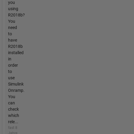
you
using
R2018b?
You
need
to
have
R2018b
installed
in
order
to
use
Simulink
Onramp.
You
can
check
which
rele...
fast 8
Jahre