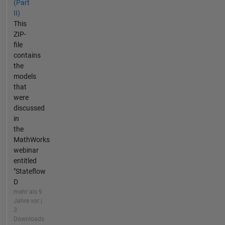
(Part
II)
This
ZIP-
file
contains
the
models
that
were
discussed
in
the
MathWorks
webinar
entitled
"Stateflow
D
mehr als 9
Jahre vor |
3
Downloads