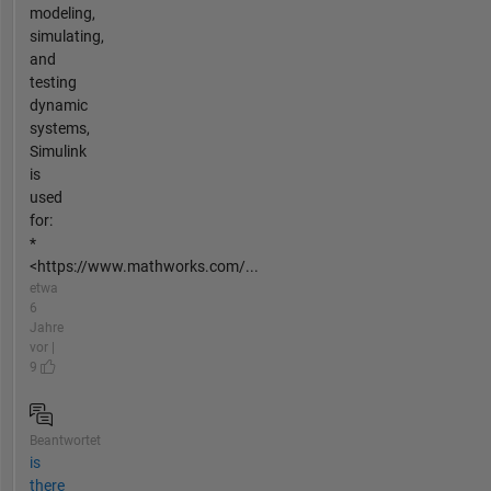
modeling,
simulating,
and
testing
dynamic
systems,
Simulink
is
used
for:
*
<https://www.mathworks.com/...
etwa
6
Jahre
vor |
9
Beantwortet
is
there