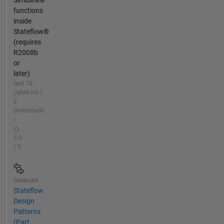
functions
inside
Stateflow®
(requires
R2008b
or
later)
fast 10
Jahre vor |
2
Downloads
|
5.0
/ 5
Gesendet
Stateflow
Design
Patterns
(Part