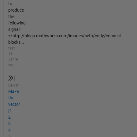
to
produce
the
following
signal:
<<http://blogs.mathworks.com/images/seth/cody/connect-
blocks...
fast
11
Jahre
vor
Gelöst
Make
the
vector
[1
2
3
4
5