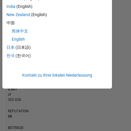
India
(English)
-2
-1
3
4
2
New Zealand
(English)
中国
BEITRÄGE
简体中文
L
1
English
日本
(日本語)
0
한국
(한국어)
08/15
12/16
04/18
08/19
04/22
08/23
12/24
04/26
10/15
04/17
10/18
04/20
10/21
04/23
10/24
04/14
12/15
08/17
04/19
12/20
L
08/22
04/24
12/25
ZEITACHSE
Kontakt zu Ihrer lokalen Niederlassung
RANG
2.501
of
302.028
REPUTATION
26
BEITRÄGE