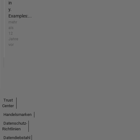
in
y.
Examples:...
mehr
als
12
Jahre
vor
Trust
Center
Handelsmarken
Datenschutz-
Richtlinien
Datendiebstahl