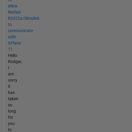
allow
Matlab
R2022a/Simulink
to
communicate
with
XPlane
11
Hello
Rodger,
I
am
sorry
it
has
taken
so
long
for
you
to