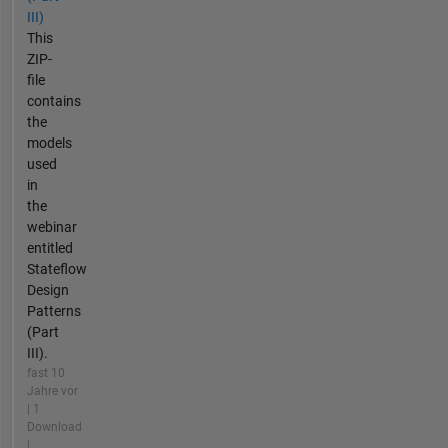
III)
This
ZIP-
file
contains
the
models
used
in
the
webinar
entitled
Stateflow
Design
Patterns
(Part
III).
fast 10
Jahre vor
| 1
Download
|