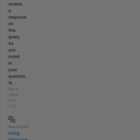
receive
a
response
on
this
query.
As
you
noted
in
your
question,
Si...
fast 4
Jahre
vor |
1
Beantwortet
Using
SimScape