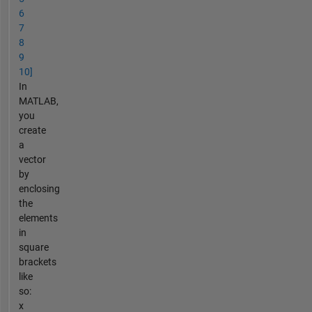
6
7
8
9
10]
In
MATLAB,
you
create
a
vector
by
enclosing
the
elements
in
square
brackets
like
so:
x