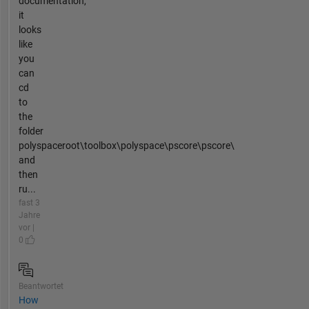
documentation,
it
looks
like
you
can
cd
to
the
folder
polyspaceroot\toolbox\polyspace\pscore\pscore\
and
then
ru...
fast 3
Jahre
vor |
0
Beantwortet
How