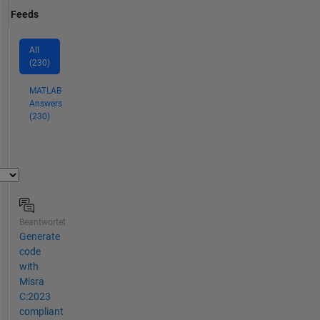
Feeds
All
(230)
MATLAB
Answers
(230)
Beantwortet
Generate
code
with
Misra
C:2023
compliant