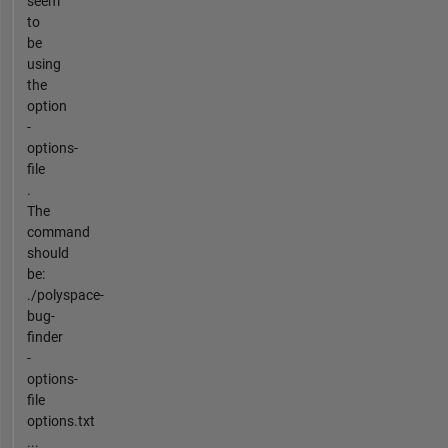
seem
to
be
using
the
option
-
options-
file
.
The
command
should
be:
./polyspace-
bug-
finder
-
options-
file
options.txt
...