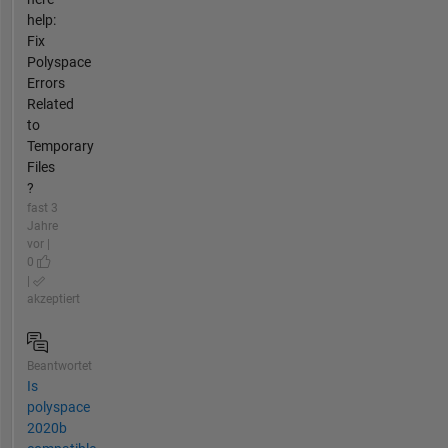
help:
Fix
Polyspace
Errors
Related
to
Temporary
Files
?
fast 3
Jahre
vor |
0
|
akzeptiert
Beantwortet
Is
polyspace
2020b