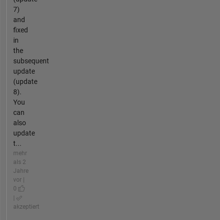
7)
and
fixed
in
the
subsequent
update
(update
8).
You
can
also
update
t...
mehr
als 2
Jahre
vor |
0
|
akzeptiert