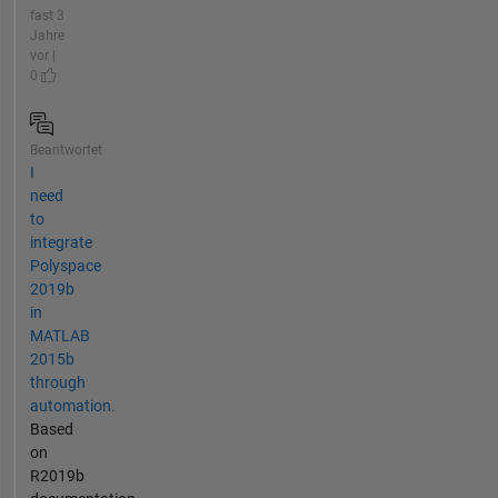
fast 3
Jahre
vor |
0
Beantwortet
I
need
to
integrate
Polyspace
2019b
in
MATLAB
2015b
through
automation.
Based
on
R2019b