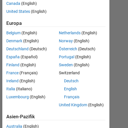
Canada
(English)
Followers:
United States
(English)
0
Europa
Following:
Belgium
(English)
Netherlands
(English)
0
Denmark
(English)
Norway
(English)
Deutschland
(Deutsch)
Österreich
(Deutsch)
Follow
España
(Español)
Portugal
(English)
Nachricht
Finland
(English)
Sweden
(English)
France
(Français)
Switzerland
Ireland
(English)
Deutsch
Dashboard
Italia
(Italiano)
English
Luxembourg
(English)
Français
Statistik
United Kingdom
(English)
MATLAB Answers
Asien-Pazifik
14
-2
-1
-4
1
3
5
7
9
12
Australia
(English)