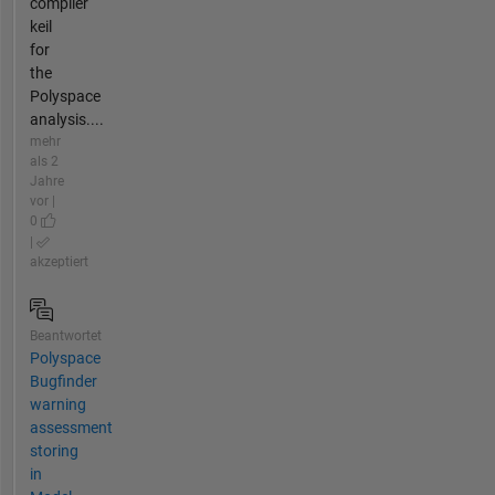
compiler
keil
for
the
Polyspace
analysis....
mehr
als 2
Jahre
vor |
0
|
akzeptiert
Beantwortet
Polyspace
Bugfinder
warning
assessment
storing
in