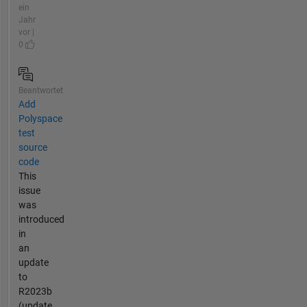
ein
Jahr
vor |
0
Beantwortet
Add
Polyspace
test
source
code
This
issue
was
introduced
in
an
update
to
R2023b
(update