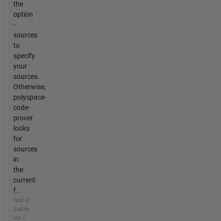
the
option
-
sources
to
specify
your
sources.
Otherwise,
polyspace-
code-
prover
looks
for
sources
in
the
current
f...
fast 3
Jahre
vor |