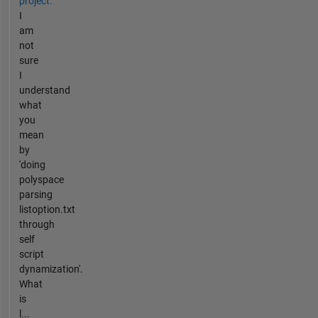
project.
I
am
not
sure
I
understand
what
you
mean
by
'doing
polyspace
parsing
listoption.txt
through
self
script
dynamization'.
What
is
l...