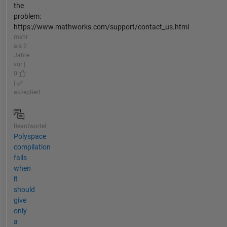
the
problem:
https://www.mathworks.com/support/contact_us.html
mehr
als 2
Jahre
vor |
0
|
akzeptiert
Beantwortet
Polyspace
compilation
fails
when
it
should
give
only
a