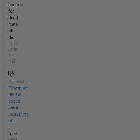
checker
for
dead
code,
all
de...
fast 3
Jahre
vor |
0
Beantwortet
Polyspace
review
scope
shuts
everything
off
I
tried