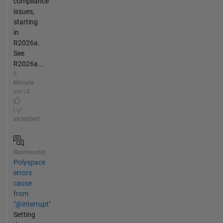
compliance
issues,
starting
in
R2026a.
See
R2026a...
6
Monate
vor | 0
|
akzeptiert
Beantwortet
Polyspace
errors
cause
from
"@interrupt"
Setting