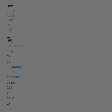
no-
line-
numbe...
fast 3
Jahre
vor |
0
Beantwortet
how
to
do
polyspace
static
analysis
using
CLI
You
have
to
use