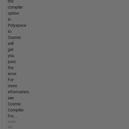
the
compiler
option
in
Polyspace
to
Cosmic
will
get
you
past
the
error.
For
more
information,
see
Cosmic
Compiler.
For...
mehr
als