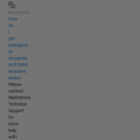
Beantwortet
How
do
I
get
polyspace
to
recognise
AUTOSAR
exclusive
areas?
Please
contact
MathWorks
Technical
Support
for
more
help
with