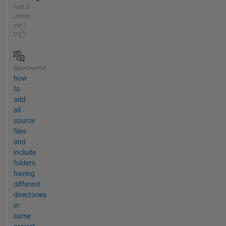
fast 3
Jahre
vor |
0
Beantwortet
how
to
add
all
source
files
and
include
folders
having
different
directories
in
same