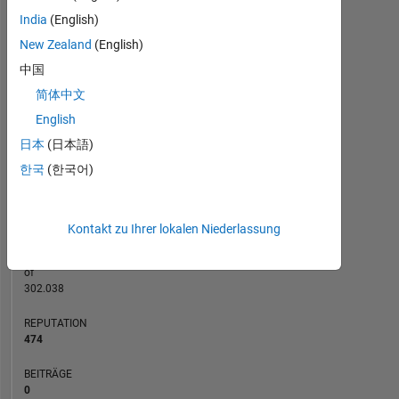
10
India
(English)
8
New Zealand
(English)
BEITRÄGE
10
6
中国
4
简体中文
2
English
日本
(日本語)
0
05/19
04/20
03/21
02/22
01/23
12/23
11/24
10/25
06/19
06/20
06/21
06/22
06/23
06/24
06/26
06/18
08/19
10/20
12/21
L
02/23
04/24
06/25
08/26
한국
(한국어)
ZEITACHSE
Kontakt zu Ihrer lokalen Niederlassung
RANG
213
of
302.038
REPUTATION
474
BEITRÄGE
0