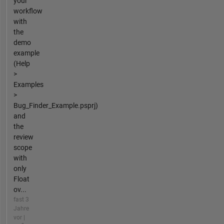
your
workflow
with
the
demo
example
(Help
>
Examples
>
Bug_Finder_Example.psprj)
and
the
review
scope
with
only
Float
ov...
fast 3
Jahre
vor |