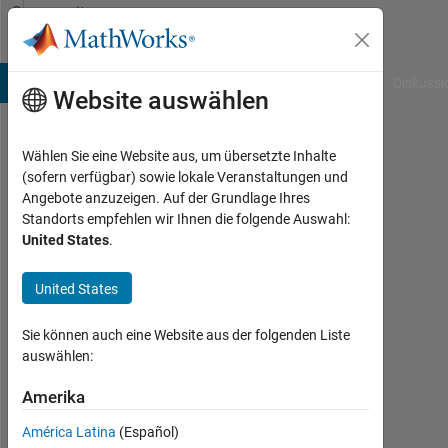
Weiter zum Inhalt
Community
Profile
B Answers
File Exchange
Cody
AI Chat Playground
Diskussi
Website auswählen
Wählen Sie eine Website aus, um übersetzte Inhalte
Anirban
(sofern verfügbar) sowie lokale Veranstaltungen und
Angebote anzuzeigen. Auf der Grundlage Ihres
Standorts empfehlen wir Ihnen die folgende Auswahl:
MathWorks
United States
.
Last
United States
seen:
26
Sie können auch eine Website aus der folgenden Liste
Tage
auswählen:
vor
|
Amerika
Aktiv
seit
América Latina
(Español)
2018