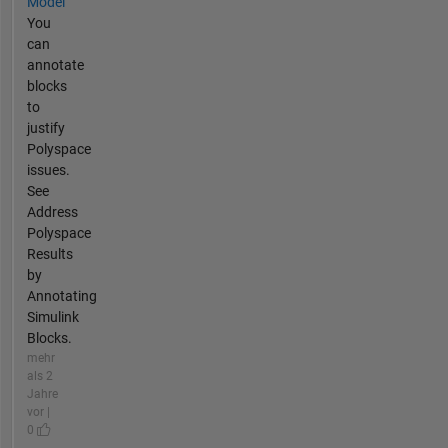
Model
You
can
annotate
blocks
to
justify
Polyspace
issues.
See
Address
Polyspace
Results
by
Annotating
Simulink
Blocks.
mehr
als 2
Jahre
vor |
0