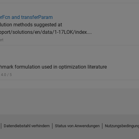
ferFcn and transferParam
olution methods suggested at
ort/solutions/en/data/1-17LOK/index....
rt
hmark formulation used in optimization literature
4.0 / 5
Datendiebstahl verhindern
Status von Anwendungen
Nutzungsbedingun