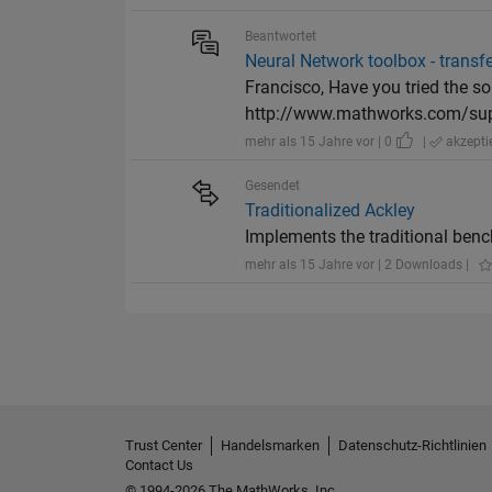
Beantwortet
Neural Network toolbox - trans
Francisco, Have you tried the s
http://www.mathworks.com/supp
mehr als 15 Jahre vor | 0
|
akzeptie
Gesendet
Traditionalized Ackley
Implements the traditional benc
mehr als 15 Jahre vor | 2 Downloads |
Trust Center
Handelsmarken
Datenschutz-Richtlinien
Contact Us
© 1994-2026 The MathWorks, Inc.