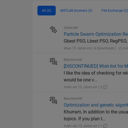
All (6)
MATLAB Answers (3)
File Exchange (2)
Gesendet
Particle Swarm Optimization R
Gbest PSO, Lbest PSO, RegPSO,
etwa 15 Jahre vor | 4 Downloads |
4.4
Beantwortet
[DISCONTINUED] Wish-list for 
I like the idea of checking for 
would be one v...
mehr als 15 Jahre vor | 3
Beantwortet
Optimization and genetic algor
Khurram, In addition to the us
topics. If you plan t...
mehr als 15 Jahre vor | 1