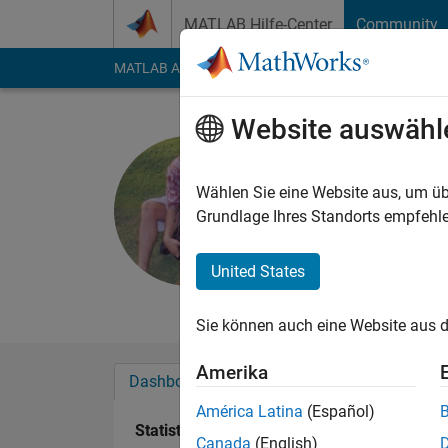
Weiter zum Inhalt
MATLAB Hilfe-Center
Community
MATLAB Answers
File Exchange
Cody
AI Cha
Website auswähl
George Ev
Last seen: etwa ein 
Wählen Sie eine Website aus, um üb
Followers:
1
Followi
Grundlage Ihres Standorts empfehle
Follow
Nachri
United States
Interests: population
Sie können auch eine Website aus d
Amerika
Dashboard
Abzeichen
Empfehlungen
América Latina
(Español)
Statistik
Canada
(English)