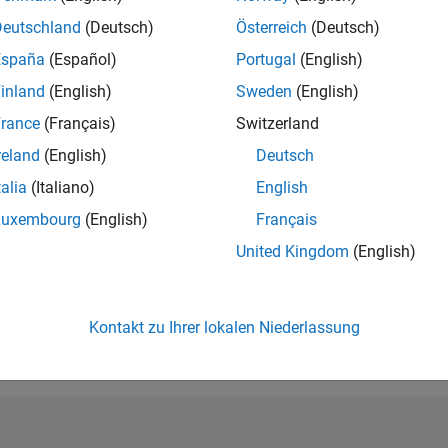
RANG
Deutschland
(Deutsch)
Österreich
(Deutsch)
4.584
of 302.025
España
(Español)
Portugal
(English)
REPUTATION
inland
(English)
Sweden
(English)
12
rance
(Français)
Switzerland
BEITRÄGE
reland
(English)
Deutsch
0
Fragen
3
Antworten
talia
(Italiano)
English
Luxembourg
(English)
Français
ANTWORTZUS
United Kingdom
(English)
0.00%
12/17
02/19
L
04/20
06/21
08/22
10/23
12/24
02/26
ZEITACHSE
ERHALTENE
STIMMEN
Kontakt zu Ihrer lokalen Niederlassung
4