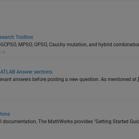
esearch Toolbox
 GCPSO, MPSO, OPSO, Cauchy mutation, and hybrid combinatio
 / 5
MATLAB Answer sections.
relevant answers before posting a new question. As mentioned at [
ithms
ual documentation, The MathWorks provides "Getting Started Gu