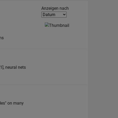
Filter2
Anzeigen nach
ns
1], neural nets
ides" on many