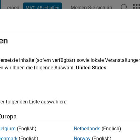
Lernen
Melden Sie sich an
MATLAB erhalten
t Playground
Diskussionen
Wettbewerbe
Blogs
Veröffentlic
en
ers
Monat vor
|
Aktiv seit 2010
ersetzte Inhalte (sofern verfügbar) sowie lokale Veranstaltung
ng:
0
n wir Ihnen die folgende Auswahl:
United States
.
cht
-based optimization, forecasting
er folgenden Liste auswählen:
Europa
Belgium
(English)
Netherlands
(English)
Denmark
(English)
Norway
(English)