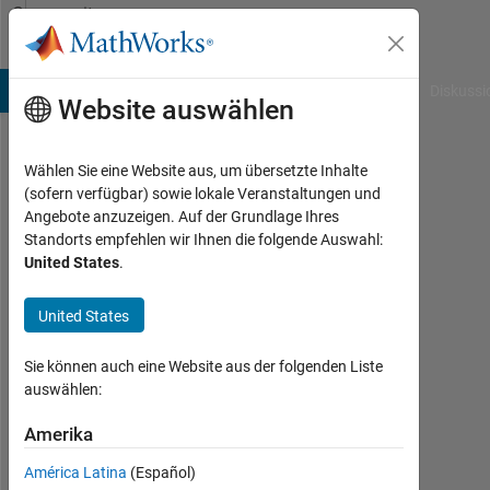
Weiter zum Inhalt
Community
Profile
B Answers
File Exchange
Cody
AI Chat Playground
Diskussi
Website auswählen
Wählen Sie eine Website aus, um übersetzte Inhalte
Karol
(sofern verfügbar) sowie lokale Veranstaltungen und
Angebote anzuzeigen. Auf der Grundlage Ihres
Last
Standorts empfehlen wir Ihnen die folgende Auswahl:
seen: 5
United States
.
Monate
vor
United States
|
Aktiv
seit
Sie können auch eine Website aus der folgenden Liste
2025
auswählen:
Followers:
Amerika
0
América Latina
(Español)