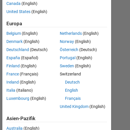
Following:
Canada
(English)
0
United States
(English)
Europa
Follow
Belgium
(English)
Netherlands
(English)
Denmark
(English)
Norway
(English)
Deutschland
(Deutsch)
Österreich
(Deutsch)
Dashboard
España
(Español)
Portugal
(English)
Statistik
Finland
(English)
Sweden
(English)
France
(Français)
Switzerland
MATLAB Answers
Ireland
(English)
Deutsch
-2
-1
3
2
Italia
(Italiano)
English
Luxembourg
(English)
Français
United Kingdom
(English)
BEITRÄGE
L
1
Asien-Pazifik
Australia
(English)