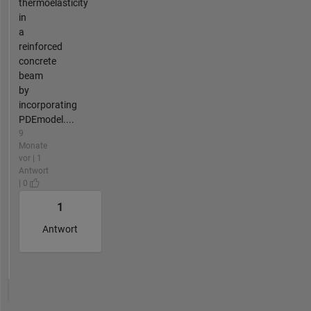
thermoelasticity
in
a
reinforced
concrete
beam
by
incorporating
PDEmodel....
9
Monate
vor | 1
Antwort
| 0
1
Antwort