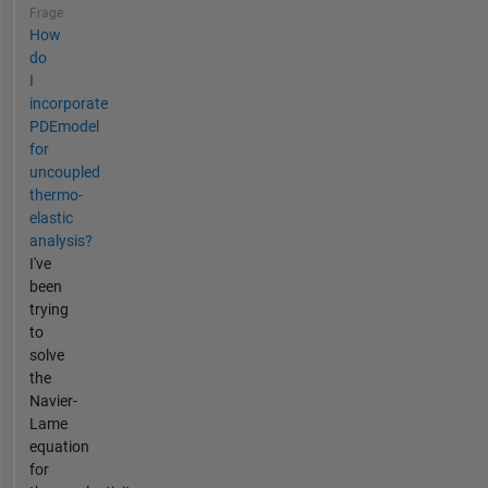
Frage
How
do
I
incorporate
PDEmodel
for
uncoupled
thermo-
elastic
analysis?
I've
been
trying
to
solve
the
Navier-
Lame
equation
for