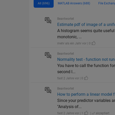
All (696)
MATLAB Answers (688)
File Exchan
Beantwortet
Estimate pdf of image of a unif
A histogram seems quite useful b
monotonic, ...
mehr als ein Jahr vor | 0
Beantwortet
Normality test - function not ru
You have to call the function for
second l...
fast 2 Jahre vor | 0
Beantwortet
How to perform a linear model fo
Since your predictor variables a
"Analysis of...
fast 2 Jahre vor | 1
|
akzeptiert