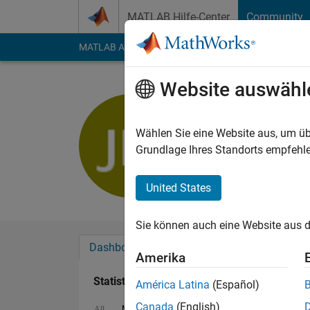
Weiter zum Inhalt
MATLAB Hilfe-Center
Community
MATLAB Answers
File Exchange
Cody
AI Cha
Website auswähl
Jeff Miller
Last seen: 9 Monate 
Wählen Sie eine Website aus, um üb
Followers:
1
Followi
Grundlage Ihres Standorts empfehle
Follow
United States
Sie können auch eine Website aus d
Dashboard
Abzeichen
Empfehlungen
Amerika
Statistik
América Latina
(Español)
Canada
(English)
MATLAB Answers
File Exchange
All