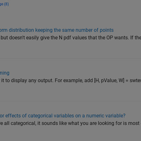
ge (8)
orm distribution keeping the same number of points
ut doesn't easily give the N pdf values that the OP wants. If th
nning
 it to display any output. For example, add [H, pValue, W] = swte
r effects of categorical variables on a numeric variable?
re all categorical, it sounds like what you are looking for is mo