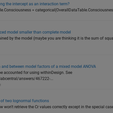
g the intercept as an interaction term?
ble.Consciousness = categorical(OverallDataTable.Consciousnes
duced model smaller than complete model
ined by the model (maybe you are thinking it is the sum of squa
in and between model factors of a mixed model ANOVA
 be accounted for using withinDesign. See
abcentral/answers/467222-...
t
n of two lognormal functions
 won't retrieve the Cr values correctly except in the special ca