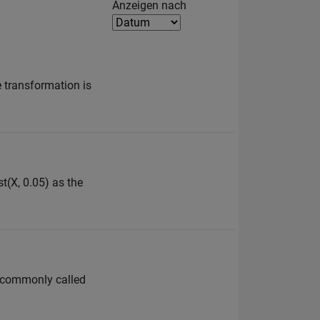
Filter2
Anzeigen nach
e transformation is
st(X, 0.05) as the
st commonly called