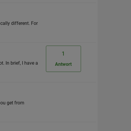
cally different. For
1
. In brief, I have a
Antwort
you get from