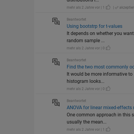
mehr als 2 Jahre vor | 1
|
akzeptier
Beantwortet
Using bootstrp for t-values
It depends on whether you want 
random sample ...
mehr als 2 Jahre vor | 0
Beantwortet
Find the two most commonly occ
It would be more informative to s
histogram looks...
mehr als 2 Jahre vor | 0
Beantwortet
ANOVA for linear mixed-effects
One common approach in this situ
usually the mean...
mehr als 2 Jahre vor | 1