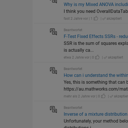
Why is my Mixed ANOVA includin
I think you need OverallDataTa
fast 2 Jahre vor | 1
|
akzeptiert
Beantwortet
F-Test Fixed Effects SSRs - re
SSR is the sum of squares expla
is actually ca...
etwa 2 Jahre vor | 0
|
akzeptiert
Beantwortet
How can i understand the with
Yes, this is something that can
https://au.mathworks.com/matl
mehr als 2 Jahre vor | 0
|
akzeptier
Beantwortet
Inverse of a mixture distributio
Unfortunately, your method below
distributions i...