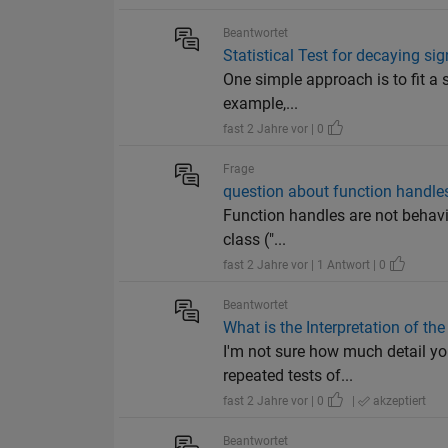
Beantwortet
Statistical Test for decaying sig
One simple approach is to fit a s
example,...
fast 2 Jahre vor | 0
Frage
question about function handle
Function handles are not behaving
class ("...
fast 2 Jahre vor | 1 Antwort | 0
Beantwortet
What is the Interpretation of the
I'm not sure how much detail you
repeated tests of...
fast 2 Jahre vor | 0
|
akzeptiert
Beantwortet