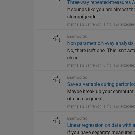
Three-way repeated-measures A
It sounds like you are almost ther
strcmp(gender,...
mehr als 2 Jahre vor | 1
|
akzeptier
Beantwortet
Non parametric N-way analysis 
No, there isn't one. This isn't ac
clear ...
mehr als 2 Jahre vor | 0
|
akzeptier
Beantwortet
Save a variable during parfor l
Maybe break up your computation
of each segment,...
mehr als 2 Jahre vor | 1
|
akzeptier
Beantwortet
Linear regression on data with
If you have separate measures of