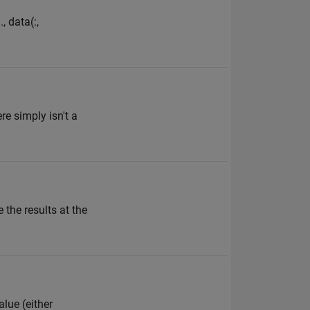
, data(:,
ere simply isn't a
the results at the
lue (either