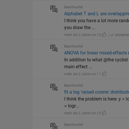
Beantwortet
Alphabet T and L are overlapping
I think you have a lot more ran
you draw the ...
mehr als 2 Jahre vor | 0
|
akzeptier
Beantwortet
ANOVA for linear mixed-effects
In addition to what @the cyclist 
main effect ...
mehr als 2 Jahre vor | 1
Beantwortet
fit a log 'raised cosine' distribu
I think the problem is here: y = 
= logr...
mehr als 2 Jahre vor | 0
Beantwortet