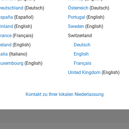
86
of 302.023
Deutschland
(Deutsch)
Österreich
(Deutsch)
España
(Español)
Portugal
(English)
REPUTATION
1.745
inland
(English)
Sweden
(English)
rance
(Français)
Switzerland
BEITRÄGE
19
Fragen
reland
(English)
Deutsch
669
Antworten
talia
(Italiano)
English
ANTWORTZUS
Luxembourg
(English)
Français
84.21%
05/19
L
05/20
05/21
05/22
05/23
05/24
05/25
05/26
United Kingdom
(English)
ZEITACHSE
ERHALTENE
STIMMEN
203
Kontakt zu Ihrer lokalen Niederlassung