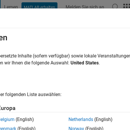
Lernen
Melden Sie sich an
MATLAB erhalten
t Playground
Diskussionen
Wettbewerbe
Blogs
Veröffentlic
en
vor
|
Aktiv seit 2013
ersetzte Inhalte (sofern verfügbar) sowie lokale Veranstaltung
ng:
0
n wir Ihnen die folgende Auswahl:
United States
.
er folgenden Liste auswählen:
Europa
Belgium
(English)
Netherlands
(English)
RANG
Denmark
(English)
Norway
(English)