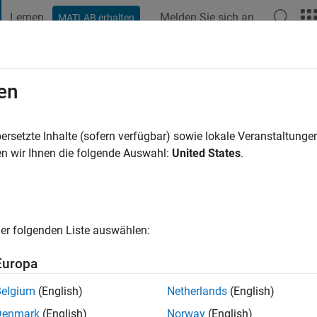
Lernen
Melden Sie sich an
MATLAB erhalten
t Playground
Diskussionen
Wettbewerbe
Blogs
Veröffentlic
en
rey
ersetzte Inhalte (sofern verfügbar) sowie lokale Veranstaltung
ng:
0
n wir Ihnen die folgende Auswahl:
United States
.
er folgenden Liste auswählen:
Europa
Please
login
to endorse this person in a skill
Belgium
(English)
Netherlands
(English)
Denmark
(English)
Norway
(English)