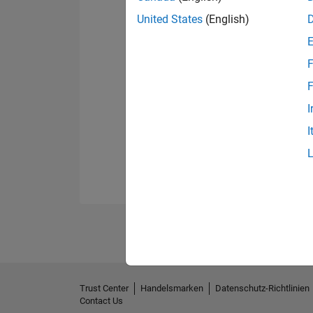
United States
(English)
F
F
I
I
Trust Center
Handelsmarken
Datenschutz-Richtlinien
Contact Us