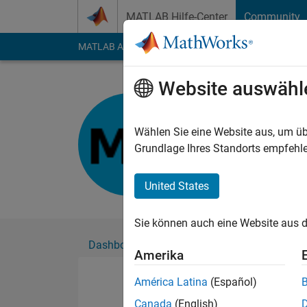
Weiter zum Inhalt
MATLAB Hilfe-Center
Community
MATLAB Answers
File Exchange
Cody
AI Cha
Website auswähl
Micah Aud
Aktiv seit 2024
Wählen Sie eine Website aus, um üb
Followers:
0
Followi
Grundlage Ihres Standorts empfehle
Follow
United States
Sie können auch eine Website aus d
Dashboard
Abzeichen
Empfehlungen
Amerika
América Latina
(Español)
Canada
(English)