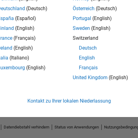
Deutschland
(Deutsch)
Österreich
(Deutsch)
España
(Español)
Portugal
(English)
inland
(English)
Sweden
(English)
rance
(Français)
Switzerland
reland
(English)
Deutsch
talia
(Italiano)
English
Luxembourg
(English)
Français
No Endorsements received
United Kingdom
(English)
Kontakt zu Ihrer lokalen Niederlassung
Datendiebstahl verhindern
Status von Anwendungen
Nutzungsbedingun